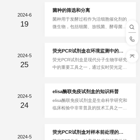
的食品安全检测方法，如气相色谱、高
效液相色谱和质谱等，尽管有效，但往
菌种的筛选和分离
2024-6
往耗时较长且成本较高。随着分子生物
菌种用于发酵过程作为活细胞催化剂的
19
学技术的飞速发展，基于荧光探针法P
微生物，包括细菌、放线菌、酵母菌和
CR试剂盒凭借其高效、灵敏和准确的
霉菌四大类。来源于自然界大量的微生
特性，逐渐成为食品安全检测领域的新
物，从中经分离并筛选出有用菌种，再
宠。一、基于荧光探针的PCR技术原理
加以改良，贮存待用于生产。菌落直径
荧光PCR试剂盒在环境监测中的灵敏性与特异性分析
实时荧光定量PCR技术是在常规PCR反
2024-5
为1-2mm，圆形，边缘整齐，不透明，
荧光PCR试剂盒是现代分子生物学研究
应体系中加入荧光染料或荧光探针，通
25
正面黄色，浅色，中间凸起，表面光
中的重要工具之一，通过实时荧光定量
过监测荧光信号的强弱对PCR产物进行
滑，表面明亮，质地湿润，易挑起，不
PCR技术，对特定DNA序列进行高效、
实时、定量分析。这种技术可以分...
产色素，G－（红），杆菌，纯度：
灵敏、特异的检测与定量分析。随着科
纯。筛选：工业发酵的有用菌种，其筛
技的不断发展，在环境监测领域的应用
elisa酶联免疫试剂盒的知识科普
选步骤包括菌种分离、初筛和复筛，挑
2024-5
越来越广泛，成为现代生物技术领域中
elisa酶联免疫试剂盒是生命科学研究和
选具有某种能力的有用菌种。分离：首
24
的一颗璀璨明珠。荧光PCR技术的基本
临床检验中非常普及的技术工具之一。
先是从土壤或腐生植物中收集含菌样
原理：荧光PCR试剂盒基于PCR技术的
自1970年代诞生以来，凭借其灵敏度
品，用无菌水稀释后，涂布于置有适宜
原理，利用特定的引物和荧光探针，在
高、操作相对简便、安全性好以及适合
细菌、...
PCR扩增过程中实时监测目标DNA序列
大规模筛查的特点，ELISA试剂盒已成
荧光PCR试剂盒对样本前处理的要求与优化
的变化。PCR反应包括变性、退火和延
2024-5
为实验室定量检测蛋白质、肽类、激素