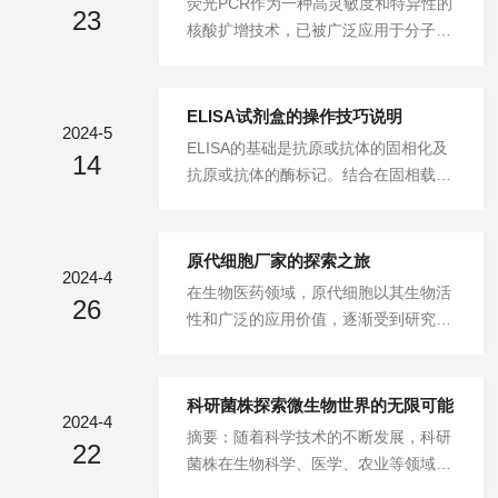
荧光PCR作为一种高灵敏度和特异性的
伸三个阶段，通过循环这三个阶段，实
23
和抗体等生物分子的“金标准”。本文将
核酸扩增技术，已被广泛应用于分子生
现目标DNA序列的指数级扩增。荧光P
系统介绍ELISA试剂盒的基本原理、核
物学、医学诊断和生物研究等领域。荧
CR试剂盒中的荧光...
心类型、技术构成、操作要点。一、eli
光PCR试剂盒则是实现这一技术的重要
sa酶联免疫试剂盒的基本原理与历史沿
工具，其准确性和可靠性很大程度上依
ELISA试剂盒的操作技巧说明
革elisa酶联免疫试剂盒的核心原理可以
2024-5
赖于样本前处理的质量和优化。一、样
ELISA的基础是抗原或抗体的固相化及
概括为“免疫亲和”与“酶催化放大”的结
14
本采集与保存样本采集是试验差异的首
抗原或抗体的酶标记。结合在固相载体
合。该方法建立在抗原-抗体特异性反
要潜在来源，尤其在检测RNA的试验
表面的抗原或抗体仍保持其免疫学活
应的...
中。核糖核酸酶(RNase)广泛存在于真
性，酶标记的抗原或抗体既保留其免疫
核生物和原核生物的所有细胞和组织
学活性，又保留酶的活性。在测定时，
原代细胞厂家的探索之旅
中，RNA样本中微量的RNase污染即可
2024-4
受检标本（测定其中的抗体或抗原）与
在生物医药领域，原代细胞以其生物活
能导致RNA降解。因此，样本采集过程
26
固相载体表面的抗原或抗体起反应。用
性和广泛的应用价值，逐渐受到研究者
中必须严格遵守无菌操作规范，使用R
洗涤的方法使固相载体上形成的抗原抗
和企业的青睐。随着科研技术的不断进
Nase-free的耗...
体复合物与液体中的其他物质分开。再
步和市场需求的日益扩大，原代细胞厂
加入酶标记的抗原或抗体，也通过反应
家作为产业链的重要环节，其技术创
科研菌株探索微生物世界的无限可能
而结合在固相载体上。此时固相上的酶
2024-4
新、质量控制和市场竞争力直接影响着
摘要：随着科学技术的不断发展，科研
量与标本中受检物质的量呈一定的比
22
整个行业的发展。本文将深入探讨厂家
菌株在生物科学、医学、农业等领域的
例。加入酶反应的底物后，底物被酶催
的现状、挑战与未来趋势，以期为行业
应用日益广泛。本文旨在探讨科研菌株
化成为有色产物，产物的量与标本中受