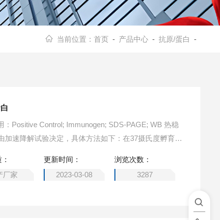
当前位置：
首页
-
产品中心
-
抗原/蛋白
-
蛋白
ive Control; Immunogen; SDS-PAGE; WB 热稳
由加速降解试验决定，具体方法如下：在37摄氏度孵育48
淀产生。保质期内，在适当的条件下存储，损失率低于
质：
更新时间：
浏览次数：
产厂家
2023-03-08
3287