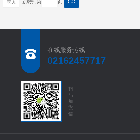
末页
跳转到第
页
在线服务热线
02162457717
扫
码
加
微
信