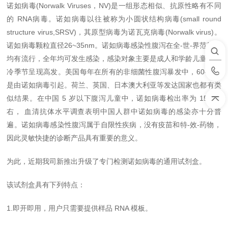
诺如病毒(Norwalk Viruses，NV)是一组形态相似、抗原性略有不同
的 RNA病毒。诺如病毒以往被称为小圆状结构病毒(small round
structure virus,SRSV)，其原型病毒为诺瓦克病毒(Norwalk virus)。
诺如病毒颗粒直径26~35nm。诺如病毒感染性腹泻在全-世-界范围内
均有流行，全年均可发生感染，感染对象主要是成人和学龄儿童，寒
冷季节呈现高发。美国每年在所有的非细菌性腹泻暴发中，60-90%
是由诺如病毒引起。荷兰、英国、日本澳大利亚等发达国家也都有类
似结果。在中国 5 岁以下腹泻儿童中，诺如病毒检出率为 15%左
右， 血清抗体水平调查表明中国人群中诺如病毒的感染亦十分普
遍。诺如病毒感染性腹泻属于自限性疾病，没有疫苗和特-效-药物，
因此灵敏快捷的诊断产品具有重要的意义。
为此，
近期
我司新推出升级了专门检测诺如病毒的通用试剂盒。
该试剂盒具有下列特点：
1.即开即用，用户只需要提供样品 RNA 模板。