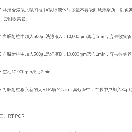
将混合液吸入吸附柱中(吸取液体时尽量不要吸到悬浮杂质，以免离心时堵
，套回收集管。
向吸附柱中加入500µL洗涤液A，10,000rpm离心1min，弃去收
向吸附柱中加入500µL洗涤液B，10,000rpm离心1min，弃去收
柱10,000rpm离心2min。
将吸附柱移入新的无RNA酶的1.5mL离心管中，在膜中央加入30µL洗脱液
。
RT-PCR