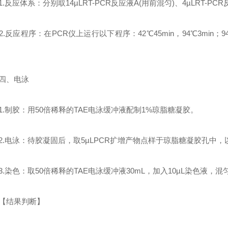
反应体系：分别取14µLRT-PCR反应液A(用前混匀)、4µLRT-PC
反应程序：在PCR仪上运行以下程序：42℃45min，94℃3min；94℃3
、电泳
制胶：用50倍稀释的TAE电泳缓冲液配制1%琼脂糖凝胶。
电泳：待胶凝固后，取5µLPCR扩增产物点样于琼脂糖凝胶孔中，以5
染色：取50倍稀释的TAE电泳缓冲液30mL，加入10µL染色液，混
结果判断】