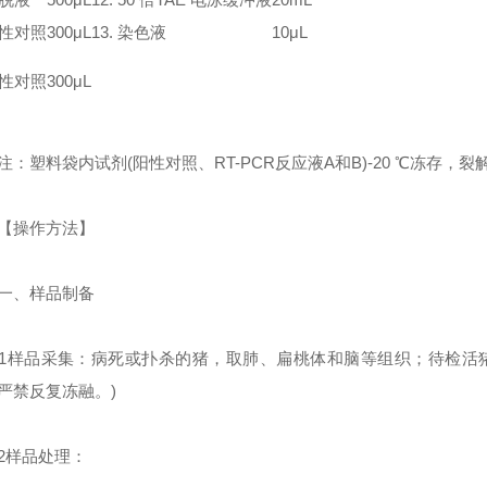
阴性对照
300μL
13. 染色液
10μL
阳性对照
300μL
塑料袋内试剂(阳性对照、RT-PCR反应液A和B)-20 ℃冻存，裂
操作方法】
、样品制备
品采集：病死或扑杀的猪，取肺、扁桃体和脑等组织；待检活猪，
严禁反复冻融。)
样品处理：