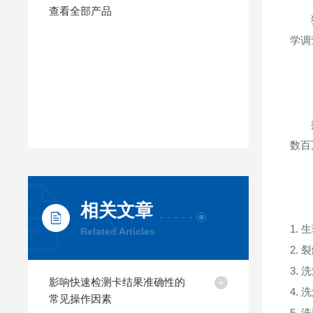
查看全部产品
猪圆
学调
【
提取
数百
【
相关文章
1. 
Related Articles
2. 
3. 
影响快速检测卡结果准确性的
4. 
常见操作因素
5. 