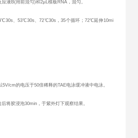
R反应液B(用前混匀)和2µL模板RNA，混匀。
0s、53℃30s、72℃30s，35个循环；72℃延伸10mi
V/cm的电压于50倍稀释的TAE电泳缓冲液中电泳。
匀后将胶浸泡30min，于紫外灯下观察结果。