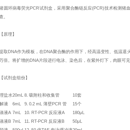
环病毒荧光PCR试剂盒，采用聚合酶链反应(PCR)技术检测猪血
查。
原理】
DNA作为模板，在DNA聚合酶的作用下，经高温变性、低温退火
万倍。将扩增的DNA片段进行电泳、染色后，在紫外灯下，肉眼可见
试剂盒组份】
生理盐水
20mL
8. 吸附柱和收集管
10套
裂解液
6mL
9. 0.2 mL 薄壁PCR 管
15个
洗涤液A
7mL
10. RT-PCR 反应液A
180μL
洗涤液B
7mL
11. RT-PCR 反应液B
50μL
洗脱液
500μL
12. 50 倍TAE 电泳缓冲液
20mL