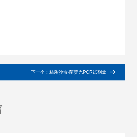
下一个：
粘质沙雷-菌荧光PCR试剂盒
言