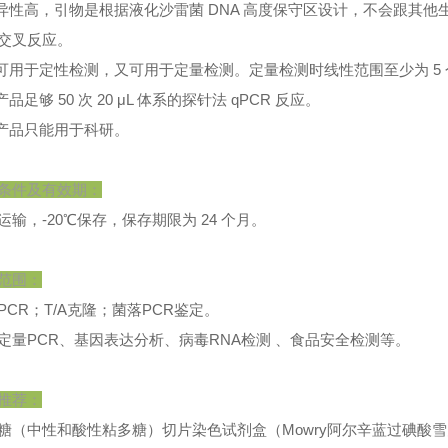
特异性高，引物是根据液化沙雷菌 DNA 高度保守区设计，不会跟其他
交叉反应。
既可用于定性检测，又可用于定量检测。定量检测时线性范围至少为 5
产品足够 50 次 20 μL 体系的探针法 qPCR 反应。
本产品只能用于科研。
条件及有效期：
运输，-20℃保存，保存期限为 24 个月。
范围：
PCR；T/A克隆；菌落PCR鉴定。
定量PCR、基因表达分析、病毒RNA检测 、食品安全检测等。
推荐：
糖（中性和酸性粘多糖）切片染色试剂盒（Mowry阿尔辛蓝过碘酸雪夫