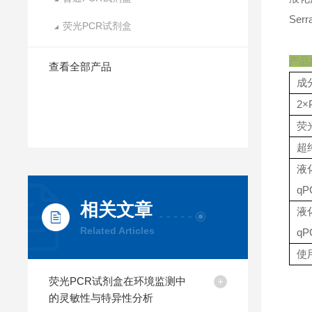
Serra
荧光PCR试剂盒
产品
查看全部产品
成
2×
荧
超
液
q
相关文章
液
Related Articles
qP
使
荧光PCR试剂盒在环境监测中
的灵敏性与特异性分析