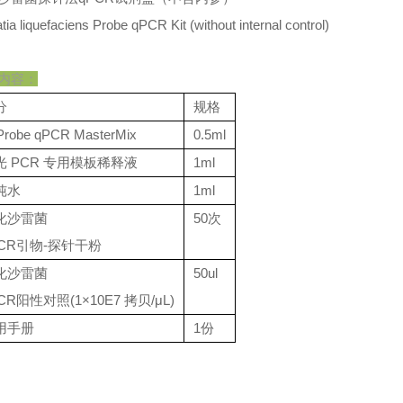
tia liquefaciens Probe qPCR Kit (without internal control)
内容：
分
规格
Probe qPCR MasterMix
0.5ml
光 PCR 专用模板稀释液
1ml
纯水
1ml
化沙雷菌
50次
PCR引物-探针干粉
化沙雷菌
50ul
CR阳性对照(1×10E7 拷贝/μL)
用手册
1份