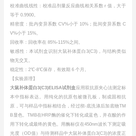
校准曲线线性：校准品剂量反应曲线相关系数 r 值，大于
等于 0.9900。
精密度：批内变异系数 CV%小于 10%；批间变异系数 C
V%小于 15%。
回收率：回收率在 85%-115%之间。
敏感性：本试剂盒识别
大鼠补体蛋白3(C3)
，与结构类似
物无交叉。
稳定性：2℃-8℃保存，有效期 6 个月。
【实验原理】
大鼠补体蛋白3(C3)ELISA试剂盒
应用双抗原夹心法测定标
本中指标表达。用纯化的抗原包被微孔板，制成固相抗
原，可与样品中指标相结合，经过彻-底洗涤后加底物TM
B显色。TMB在HRP酶的催化下转化成蓝色，并在酸的作
用下转化成最终的黄色。用酶标仪在450nm波长下测定吸
光度（OD值）与待测样品中
大鼠补体蛋白3(C3)的浓度正