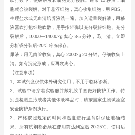
吹打数下，使裂解液和细胞充分接触。通常 10 秒后，细
胞就会被裂解。对于悬浮细胞，离心收集细胞，用 PBS、
生理盐水或无血清培养液洗一遍。加入适量裂解液，用移
液器吹打把细胞吹散，用手指轻弹以充分裂解细胞。充分
裂解后，10000—14000×g 离心 3-5 分钟， 取上清。立即
分析或分装后-20℃ 冷冻保存。
尿液：用无菌管收集，离心 2000×g 20 分钟。仔细收集上
清。如有沉淀形成，应再次离心。
【注意事项】
1、本试剂盒仅供体外研究使用，不用于临床诊断。
2、试验中请穿着实验服并戴乳胶手套做好防护工作。特
别是检测血液或者其他体液样品时，请按国家生物试验室
安全防护条例执行。
3、严格按照规定的时间和温度进行温育以保证准确结
果。所有试剂都必须在使用前达到室温 20-25℃。使用后