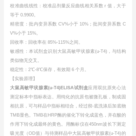
校准曲线线性：校准品剂量反应曲线相关系数 r 值，大于
等于 0.9900。
精密度：批内变异系数 CV%小于 10%；批间变异系数 C
V%小于 15%。
回收率：回收率在 85%-115%之间。
敏感性：本试剂盒识别
大鼠高敏甲状腺素(u-T4)
，与结构
类似物无交叉。
稳定性：2℃-8℃保存，有效期 6 个月。
【实验原理】
大鼠高敏甲状腺素(u-T4)ELISA试剂盒
应用双抗原夹心法
测定标本中指标表达。用纯化的抗原包被微孔板，制成固
相抗原，可与样品中指标相结合，经过彻-底洗涤后加底物
TMB显色。TMB在HRP酶的催化下转化成蓝色，并在酸的
作用下转化成最终的黄色。用酶标仪在450nm波长下测定
吸光度（OD值）与待测样品中
大鼠高敏甲状腺素(u-T4)的