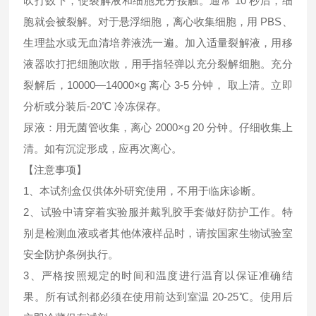
吹打数下，使裂解液和细胞充分接触。通常 10 秒后，细
胞就会被裂解。对于悬浮细胞，离心收集细胞，用 PBS、
生理盐水或无血清培养液洗一遍。加入适量裂解液，用移
液器吹打把细胞吹散，用手指轻弹以充分裂解细胞。充分
裂解后，10000—14000×g 离心 3-5 分钟， 取上清。立即
分析或分装后-20℃ 冷冻保存。
尿液：用无菌管收集，离心 2000×g 20 分钟。仔细收集上
清。如有沉淀形成，应再次离心。
【注意事项】
1、本试剂盒仅供体外研究使用，不用于临床诊断。
2、试验中请穿着实验服并戴乳胶手套做好防护工作。特
别是检测血液或者其他体液样品时，请按国家生物试验室
安全防护条例执行。
3、严格按照规定的时间和温度进行温育以保证准确结
果。所有试剂都必须在使用前达到室温 20-25℃。使用后