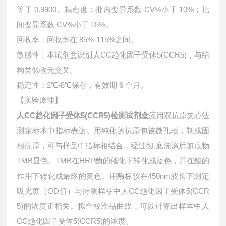
等于 0.9900。精密度：批内变异系数 CV%小于 10%；批
间变异系数 CV%小于 15%。
回收率：回收率在 85%-115%之间。
敏感性：本试剂盒识别
人CC趋化因子受体5(CCR5)，与结
构类似物无交叉。
稳定性：2℃-8℃保存，有效期 6 个月。
【实验原理】
人CC趋化因子受体5(CCR5)检测试剂盒
应用双抗原夹心法
测定标本中指标表达。用纯化的抗原包被微孔板，制成固
相抗原，可与样品中指标相结合，经过彻-底洗涤后加底物
TMB显色。TMB在HRP酶的催化下转化成蓝色，并在酸的
作用下转化成最终的黄色。用酶标仪在450nm波长下测定
吸光度（OD值）与待测样品中
人CC趋化因子受体5(CCR
5)的浓度正相关。拟合校准品曲线，可以计算出样本中
人
CC趋化因子受体5(CCR5)的浓度。