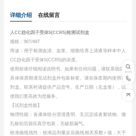
详细介绍
在线留言
人CC趋化因子受体5(CCR5)检测试剂盒
规格：96T/48T
用途：用于检测血清、血浆、细胞培养上清液等样本中
人
CC趋化因子受体5(CCR5)的浓度。
使用前请仔细阅读说明书。如果有任何问题，请联系我们
具体保质期请见试剂盒外包装标签。请在保质期内使用试
剂盒。联系时请提供产品货号、生产日期（见盒签），以
便我们更高效为您服务。
【试剂盒性能】
物理性能：各液体组分澄清透明、无沉淀或者絮状物。微
孔板铝箔袋应真空包装，无破损漏气。
校准曲线线性：校准品剂量反应曲线相关系数 r 值，大于