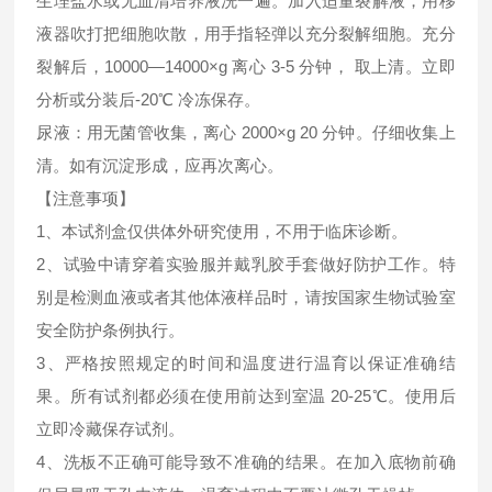
生理盐水或无血清培养液洗一遍。加入适量裂解液，用移
液器吹打把细胞吹散，用手指轻弹以充分裂解细胞。充分
裂解后，10000—14000×g 离心 3-5 分钟， 取上清。立即
分析或分装后-20℃ 冷冻保存。
尿液：用无菌管收集，离心 2000×g 20 分钟。仔细收集上
清。如有沉淀形成，应再次离心。
【注意事项】
1、本试剂盒仅供体外研究使用，不用于临床诊断。
2、试验中请穿着实验服并戴乳胶手套做好防护工作。特
别是检测血液或者其他体液样品时，请按国家生物试验室
安全防护条例执行。
3、严格按照规定的时间和温度进行温育以保证准确结
果。所有试剂都必须在使用前达到室温 20-25℃。使用后
立即冷藏保存试剂。
4、洗板不正确可能导致不准确的结果。在加入底物前确