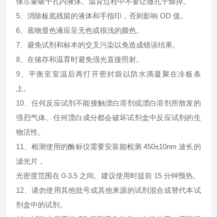
保尽量吸干孔内液体。温育过程中不要让微孔干燥掉。
5、消除板底残留的液体和手指印，否则影响 OD 值。
6、底物显色液应呈无色或很浅的颜色。
7、避免试剂和标本的交叉污染以免造成错误结果。
8、在储存和温育时避免强光直接照射。
9、平衡至室温后再打开密封袋以防水滴凝聚在冷板条
上。
10、任何反应试剂不能接触漂白溶剂或漂白溶剂所散发的
强烈气体。任何漂白成分都会破坏试剂盒中反应试剂的生
物活性。
11、检测使用的酶标仪需要安装能检测 450±10nm 波长的
滤光片，
光密度范围在 0-3.5 之间。建议使用时提前 15 分钟预热。
12、请勿使用其他批号或其他来源的试剂混合或替代本试
剂盒中的试剂。