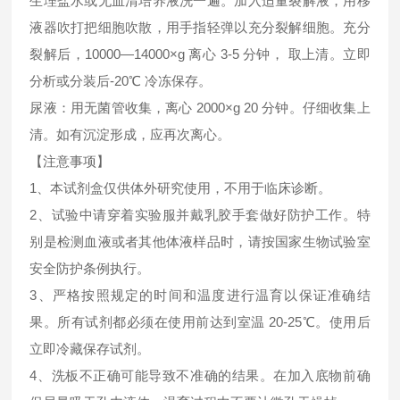
生理盐水或无血清培养液洗一遍。加入适量裂解液，用移
液器吹打把细胞吹散，用手指轻弹以充分裂解细胞。充分
裂解后，10000—14000×g 离心 3-5 分钟， 取上清。立即
分析或分装后-20℃ 冷冻保存。
尿液：用无菌管收集，离心 2000×g 20 分钟。仔细收集上
清。如有沉淀形成，应再次离心。
【注意事项】
1、本试剂盒仅供体外研究使用，不用于临床诊断。
2、试验中请穿着实验服并戴乳胶手套做好防护工作。特
别是检测血液或者其他体液样品时，请按国家生物试验室
安全防护条例执行。
3、严格按照规定的时间和温度进行温育以保证准确结
果。所有试剂都必须在使用前达到室温 20-25℃。使用后
立即冷藏保存试剂。
4、洗板不正确可能导致不准确的结果。在加入底物前确