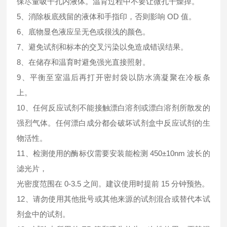
保尽量吸干孔内液体。温育过程中不要让微孔干燥掉。
5、消除板底残留的液体和手指印，否则影响 OD 值。
6、底物显色液应呈无色或很浅的颜色。
7、避免试剂和标本的交叉污染以免造成错误结果。
8、在储存和温育时避免强光直接照射。
9、平衡至室温后再打开密封袋以防水滴凝聚在冷板条
上。
10、任何反应试剂不能接触漂白溶剂或漂白溶剂所散发的
强烈气体。任何漂白成分都会破坏试剂盒中反应试剂的生
物活性。
11、检测使用的酶标仪需要安装能检测 450±10nm 波长的
滤光片，
光密度范围在 0-3.5 之间。建议使用时提前 15 分钟预热。
12、请勿使用其他批号或其他来源的试剂混合或替代本试
剂盒中的试剂。