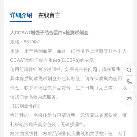
详细介绍
在线留言
人CCAAT增强子结合蛋白α检测试剂盒
规格：96T/48T
用途：用于检测血清、血浆、细胞培养上清液等样本中
人
CCAAT增强子结合蛋白α(C/EBPα)的浓度。
使用前请仔细阅读说明书。如果有任何问题，请联系我们
具体保质期请见试剂盒外包装标签。请在保质期内使用试
剂盒。联系时请提供产品货号、生产日期（见盒签），以
便我们更高效为您服务。
【试剂盒性能】
物理性能：各液体组分澄清透明、无沉淀或者絮状物。微
孔板铝箔袋应真空包装，无破损漏气。
校准曲线线性：校准品剂量反应曲线相关系数 r 值，大于