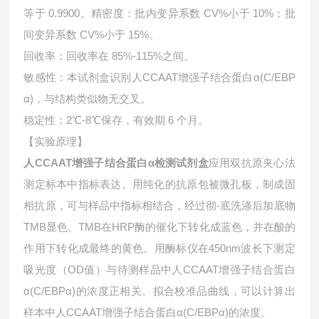
等于 0.9900。精密度：批内变异系数 CV%小于 10%；批
间变异系数 CV%小于 15%。
回收率：回收率在 85%-115%之间。
敏感性：本试剂盒识别
人CCAAT增强子结合蛋白α(C/EBP
α)，与结构类似物无交叉。
稳定性：2℃-8℃保存，有效期 6 个月。
【实验原理】
人CCAAT增强子结合蛋白α检测试剂盒
应用双抗原夹心法
测定标本中指标表达。用纯化的抗原包被微孔板，制成固
相抗原，可与样品中指标相结合，经过彻-底洗涤后加底物
TMB显色。TMB在HRP酶的催化下转化成蓝色，并在酸的
作用下转化成最终的黄色。用酶标仪在450nm波长下测定
吸光度（OD值）与待测样品中
人CCAAT增强子结合蛋白
α(C/EBPα)的浓度正相关。拟合校准品曲线，可以计算出
样本中
人CCAAT增强子结合蛋白α(C/EBPα)的浓度。