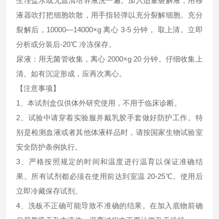
生理盐水或无血清培养液洗一遍。加入适量裂解液，用移
液器吹打把细胞吹散，用手指轻弹以充分裂解细胞。充分
裂解后，10000—14000×g 离心 3-5 分钟， 取上清。立即
分析或分装后-20℃ 冷冻保存。
尿液：用无菌管收集，离心 2000×g 20 分钟。仔细收集上
清。如有沉淀形成，应再次离心。
【注意事项】
1、本试剂盒仅供体外研究使用，不用于临床诊断。
2、试验中请穿着实验服并戴乳胶手套做好防护工作。特
别是检测血液或者其他体液样品时，请按国家生物试验室
安全防护条例执行。
3、严格按照规定的时间和温度进行温育以保证准确结
果。所有试剂都必须在使用前达到室温 20-25℃。使用后
立即冷藏保存试剂。
4、洗板不正确可能导致不准确的结果。在加入底物前确