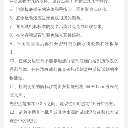
保尽量吸干孔内液体。温育过程中不要让微孔干燥掉。
5、消除板底残留的液体和手指印，否则影响 OD 值。
6、底物显色液应呈无色或很浅的颜色。
7、避免试剂和标本的交叉污染以免造成错误结果。
8、在储存和温育时避免强光直接照射。
9、平衡至室温后再打开密封袋以防水滴凝聚在冷板条
上。
10、任何反应试剂不能接触漂白溶剂或漂白溶剂所散发的
强烈气体。任何漂白成分都会破坏试剂盒中反应试剂的生
物活性。
11、检测使用的酶标仪需要安装能检测 450±10nm 波长的
滤光片，
光密度范围在 0-3.5 之间。建议使用时提前 15 分钟预热。
12、请勿使用其他批号或其他来源的试剂混合或替代本试
剂盒中的试剂。