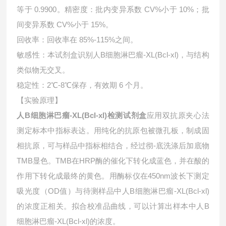
等于 0.9900。精密度：批内变异系数 CV%小于 10%；批
间变异系数 CV%小于 15%。
回收率：回收率在 85%-115%之间。
敏感性：本试剂盒识别
人B细胞淋巴瘤-XL(Bcl-xl)，与结构
类似物无交叉。
稳定性：2℃-8℃保存，有效期 6 个月。
【实验原理】
人B细胞淋巴瘤-XL(Bcl-xl)检测试剂盒
应用双抗原夹心法
测定标本中指标表达。用纯化的抗原包被微孔板，制成固
相抗原，可与样品中指标相结合，经过彻-底洗涤后加底物
TMB显色。TMB在HRP酶的催化下转化成蓝色，并在酸的
作用下转化成最终的黄色。用酶标仪在450nm波长下测定
吸光度（OD值）与待测样品中
人B细胞淋巴瘤-XL(Bcl-xl)
的浓度正相关。拟合校准品曲线，可以计算出样本中
人B
细胞淋巴瘤-XL(Bcl-xl)的浓度。