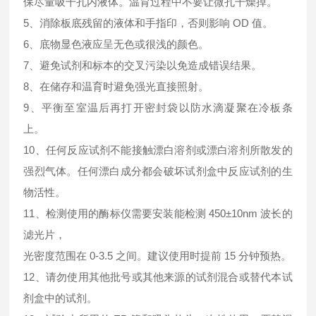
保尽量吸干孔内液体。温育过程中不要让微孔干燥掉。
5、消除板底残留的液体和手指印，否则影响 OD 值。
6、底物显色液应呈无色或很浅的颜色。
7、避免试剂和标本的交叉污染以免造成错误结果。
8、在储存和温育时避免强光直接照射。
9、平衡至室温后再打开密封袋以防水滴凝聚在冷板条
上。
10、任何反应试剂不能接触漂白溶剂或漂白溶剂所散发的
强烈气体。任何漂白成分都会破坏试剂盒中反应试剂的生
物活性。
11、检测使用的酶标仪需要安装能检测 450±10nm 波长的
滤光片，
光密度范围在 0-3.5 之间。建议使用时提前 15 分钟预热。
12、请勿使用其他批号或其他来源的试剂混合或替代本试
剂盒中的试剂。