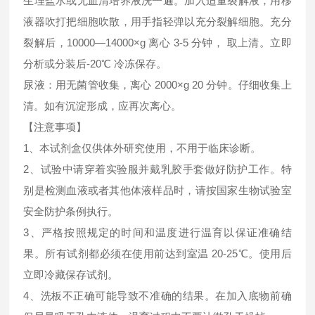
生理盐水或无血清培养液洗一遍。加入适量裂解液，用移
液器吹打把细胞吹散，用手指轻弹以充分裂解细胞。充分
裂解后，10000—14000×g 离心 3-5 分钟， 取上清。立即
分析或分装后-20℃ 冷冻保存。
尿液：用无菌管收集，离心 2000×g 20 分钟。仔细收集上
清。如有沉淀形成，应再次离心。
【注意事项】
1、本试剂盒仅供体外研究使用，不用于临床诊断。
2、试验中请穿着实验服并戴乳胶手套做好防护工作。特
别是检测血液或者其他体液样品时，请按国家生物试验室
安全防护条例执行。
3、严格按照规定的时间和温度进行温育以保证准确结
果。所有试剂都必须在使用前达到室温 20-25℃。使用后
立即冷藏保存试剂。
4、洗板不正确可能导致不准确的结果。在加入底物前确