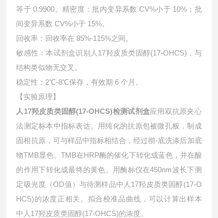
等于 0.9900。精密度：批内变异系数 CV%小于 10%；批
间变异系数 CV%小于 15%。
回收率：回收率在 85%-115%之间。
敏感性：本试剂盒识别
人17羟皮质类固醇(17-OHCS)，与
结构类似物无交叉。
稳定性：2℃-8℃保存，有效期 6 个月。
【实验原理】
人17羟皮质类固醇(17-OHCS)检测试剂盒
应用双抗原夹心
法测定标本中指标表达。用纯化的抗原包被微孔板，制成
固相抗原，可与样品中指标相结合，经过彻-底洗涤后加底
物TMB显色。TMB在HRP酶的催化下转化成蓝色，并在酸
的作用下转化成最终的黄色。用酶标仪在450nm波长下测
定吸光度（OD值）与待测样品中
人17羟皮质类固醇(17-O
HCS)的浓度正相关。拟合校准品曲线，可以计算出样本
中
人17羟皮质类固醇(17-OHCS)的浓度。