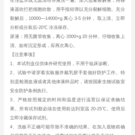
生理盐水或无血清培养液洗一遍。加入适量裂解液，用移
液器吹打把细胞吹散，用手指轻弹以充分裂解细胞。充分
裂解后，10000—14000×g 离心 3-5 分钟， 取上清。立即
分析或分装后-20℃ 冷冻保存。
尿液：用无菌管收集，离心 2000×g 20 分钟。仔细收集上
清。如有沉淀形成，应再次离心。
【注意事项】
1、本试剂盒仅供体外研究使用，不用于临床诊断。
2、试验中请穿着实验服并戴乳胶手套做好防护工作。特
别是检测血液或者其他体液样品时，请按国家生物试验室
安全防护条例执行。
3、严格按照规定的时间和温度进行温育以保证准确结
果。所有试剂都必须在使用前达到室温 20-25℃。使用后
立即冷藏保存试剂。
4、洗板不正确可能导致不准确的结果。在加入底物前确