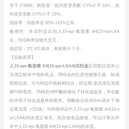
等于 0.9900。精密度：批内变异系数 CV%小于 10%；批
间变异系数 CV%小于 15%。
回收率：回收率在 85%-115%之间。
敏感性：本试剂盒识别
人15-epi-氧脂素 A4(15-epi-LXA
4)，与结构类似物无交叉。
稳定性：2℃-8℃保存，有效期 6 个月。
【实验原理】
人15-epi-氧脂素 A4(15-epi-LXA4)试剂盒
应用双抗原夹心
法测定标本中指标表达。用纯化的抗原包被微孔板，制成
固相抗原，可与样品中指标相结合，经过彻-底洗涤后加底
物TMB显色。TMB在HRP酶的催化下转化成蓝色，并在酸
的作用下转化成最终的黄色。用酶标仪在450nm波长下测
定吸光度（OD值）与待测样品中
人15-epi-氧脂素 A4(15-e
pi-LXA4)的浓度正相关。拟合校准品曲线，可以计算出样
本中
人15-epi-氧脂素 A4(15-epi-LXA4)的浓度。