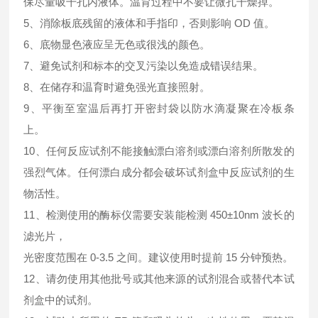
保尽量吸干孔内液体。温育过程中不要让微孔干燥掉。
5、消除板底残留的液体和手指印，否则影响 OD 值。
6、底物显色液应呈无色或很浅的颜色。
7、避免试剂和标本的交叉污染以免造成错误结果。
8、在储存和温育时避免强光直接照射。
9、平衡至室温后再打开密封袋以防水滴凝聚在冷板条
上。
10、任何反应试剂不能接触漂白溶剂或漂白溶剂所散发的
强烈气体。任何漂白成分都会破坏试剂盒中反应试剂的生
物活性。
11、检测使用的酶标仪需要安装能检测 450±10nm 波长的
滤光片，
光密度范围在 0-3.5 之间。建议使用时提前 15 分钟预热。
12、请勿使用其他批号或其他来源的试剂混合或替代本试
剂盒中的试剂。