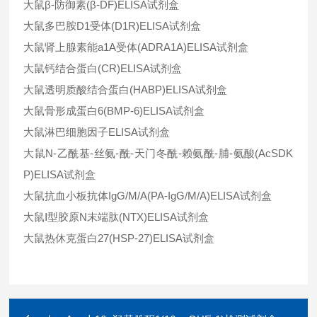
大鼠
β
-
防御素
(
β
-DF)ELISA
试剂盒
大鼠多巴胺
D1
受体
(D1R)ELISA
试剂盒
大鼠肾上腺素能
a1A
受体
(ADRA1A)ELISA
试剂盒
大鼠钙结合蛋白
(CR)ELISA
试剂盒
大鼠透明质酸结合蛋白
(HABP)ELISA
试剂盒
大鼠骨形成蛋白
6(BMP-6)ELISA
试剂盒
大鼠淋巴细胞因子
ELISA
试剂盒
大鼠
N-
乙酰基
-
丝氨-酰
-
天门冬酰
-
赖氨酰
-
脯-氨酸
(AcSDK
P)ELISA
试剂盒
大鼠抗血小板抗体
IgG/M/A(PA-IgG/M/A)ELISA
试剂盒
大鼠
Ⅰ
型胶原
N
末端肽
(NTX)ELISA
试剂盒
大鼠热休克蛋白
27(HSP-27)ELISA
试剂盒