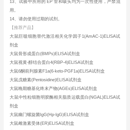
13、试验中所用的 EP 管和吸头均为一次性使用，严禁混
用。
14、请勿使用过期的试剂。
【推荐产品】
大鼠巨噬细胞替代激活相关化学因子
1(AmAC-1)ELISA
试
剂盒
大鼠骨形成蛋白
(BMPs)ELISA
试剂盒
大鼠视黄-醇结合蛋白
4(RBP-4)ELISA
试剂盒
大鼠
6
酮前列腺素
F1a(6-keto-PGF1a)ELISA
试剂盒
大鼠戊糖素
(Pentosidine)ELISA
试剂盒
大鼠晚期糖基化终末产物
(AGEs)ELISA
试剂盒
大鼠中性粒细胞明胶酶相关脂质运载蛋白
(NGAL)ELISA
试
剂盒
大鼠幽门螺旋菌
IgG(Hp-IgG)ELISA
试剂盒
大鼠雌激素受体
(ER)ELISA
试剂盒