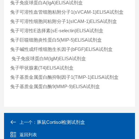
兔子免疫球蛋白
A(IgA)ELISA
试剂盒
兔子可溶性血管细胞粘附分子
1(sVCAM-1)ELISA
试剂盒
兔子可溶性细胞间粘附分子
1(sICAM-1)ELISA
试剂盒
兔子可溶性
E
选择素
(sE-selectin)ELISA
试剂盒
兔子巨噬细胞炎性蛋白
5(MIP-5)ELISA
试剂盒
兔子碱性成纤维细胞生长因子
(bFGF)ELISA
试剂盒
兔子免疫球蛋白
M(IgM)ELISA
试剂盒
兔子甲状腺素
(T4)ELISA
试剂盒
兔子基质金属蛋白酶抑制因子
1(TIMP-1)ELISA
试剂盒
兔子基质金属蛋白酶
9(MMP-9)ELISA
试剂盒
豚鼠Cortisol检测试剂盒
上一个：
返回列表