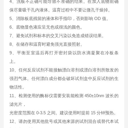
4、洗板不正确可能导致不准确的结果。在加入底物前确
保尽量吸干孔内液体。温育过程中不要让微孔干燥掉。
5、消除板底残留的液体和手指印，否则影响 OD 值。
6、底物显色液应呈无色或很浅的颜色。
7、避免试剂和标本的交叉污染以免造成错误结果。
8、在储存和温育时避免强光直接照射。
9、平衡至室温后再打开密封袋以防水滴凝聚在冷板条
上。
10、任何反应试剂不能接触漂白溶剂或漂白溶剂所散发的
强烈气体。任何漂白成分都会破坏试剂盒中反应试剂的生
物活性。
11、检测使用的酶标仪需要安装能检测 450±10nm 波长的
滤光片，
光密度范围在 0-3.5 之间。建议使用时提前 15 分钟预热。
12、请勿使用其他批号或其他来源的试剂混合或替代本试