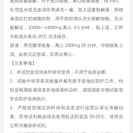
胞就会被裂解。对于悬浮细胞，离心收集细胞，用 PBS、
生理盐水或无血清培养液洗一遍。加入适量裂解液，用移
液器吹打把细胞吹散，用手指轻弹以充分裂解细胞。充分
裂解后，10000—14000×g 离心 3-5 分钟， 取上清。立即
分析或分装后-20℃ 冷冻保存。
尿液：用无菌管收集，离心 2000×g 20 分钟。仔细收集上
清。如有沉淀形成，应再次离心。
【注意事项】
1、本试剂盒仅供体外研究使用，不用于临床诊断。
2、试验中请穿着实验服并戴乳胶手套做好防护工作。特
别是检测血液或者其他体液样品时，请按国家生物试验室
安全防护条例执行。
3、严格按照规定的时间和温度进行温育以保证准确结
果。所有试剂都必须在使用前达到室温 20-25℃。使用后
立即冷藏保存试剂。