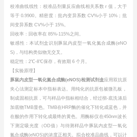
校准曲线线性：校准品剂量反应曲线相关系数 r 值，大于
等于 0.9900。精密度：批内变异系数 CV%小于 10%；批
间变异系数 CV%小于 15%。
回收率：回收率在 85%-115%之间。
敏感性：本试剂盒识别
豚鼠内皮型一氧化氮合成酶(eNO
S)，与结构类似物无交叉。
稳定性：2℃-8℃保存，有效期 6 个月。
【实验原理】
豚鼠内皮型一氧化氮合成酶(eNOS)检测试剂盒
应用双抗原
夹心法测定标本中指标表达。用纯化的抗原包被微孔板，
制成固相抗原，可与样品中指标相结合，经过彻-底洗涤后
加底物TMB显色。TMB在HRP酶的催化下转化成蓝色，并
在酸的作用下转化成最终的黄色。用酶标仪在450nm波长
下测定吸光度（OD值）与待测样品中
豚鼠内皮型一氧化
氮合成酶(eNOS)的浓度正相关。拟合校准品曲线，可以计