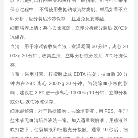
以下只是列出样品采集和保存的一般指南。所有样本采集
保存过程中， 不得使用叠氮钠做为防腐剂。样品如果不立
即分析，应分装后冷冻保存， 且避免反复冻融。
细胞培养上清：离心去除沉淀，立即分析或分装后-20℃冷
冻保存。
血清：用干净试管收集血液，室温凝固 30 分钟，离心 20
00×g 20 分钟，收集血清。立即分析或分装后-20℃冷冻保
存。
血浆：采用肝素、柠檬酸盐或 EDTA 抗凝，抽血后 30 分
钟内在2-8℃离心 2000×g 20 分钟。为消除血小板的影
响，建议在 2-8℃进一步离心 10000×g 10 分钟。立即分析
或分后-20℃冷冻保存。
细胞裂解液：对于贴壁细胞，去除培养液，用 PBS、生理
盐水或无血清培养液洗一遍。加入适量裂解液，用移液器
吹打数下，使裂解液和细胞充分接触。通常 10 秒后，细