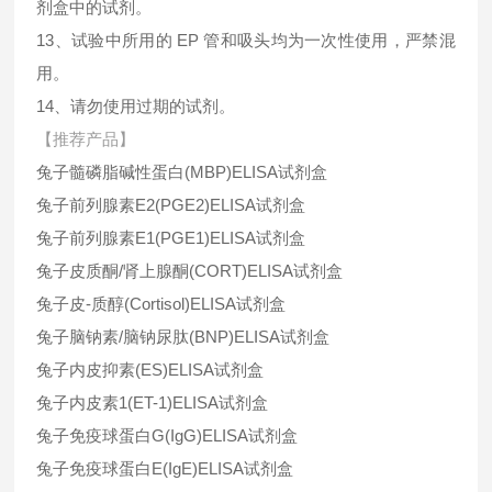
剂盒中的试剂。
13、试验中所用的 EP 管和吸头均为一次性使用，严禁混
用。
14、请勿使用过期的试剂。
【推荐产品】
兔子髓磷脂碱性蛋白
(MBP)ELISA
试剂盒
兔子前列腺素
E2(PGE2)ELISA
试剂盒
兔子前列腺素
E1(PGE1)ELISA
试剂盒
兔子皮质酮
/
肾上腺酮
(CORT)ELISA
试剂盒
兔子皮-质醇
(Cortisol)ELISA
试剂盒
兔子脑钠素
/
脑钠尿肽
(BNP)ELISA
试剂盒
兔子内皮抑素
(ES)ELISA
试剂盒
兔子内皮素
1(ET-1)ELISA
试剂盒
兔子免疫球蛋白
G(IgG)ELISA
试剂盒
兔子免疫球蛋白
E(IgE)ELISA
试剂盒