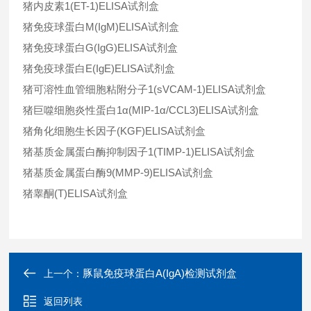
猪内皮素
1(ET-1)ELISA
试剂盒
猪免疫球蛋白
M(IgM)ELISA
试剂盒
猪免疫球蛋白
G(IgG)ELISA
试剂盒
猪免疫球蛋白
E(IgE)ELISA
试剂盒
猪可溶性血管细胞粘附分子
1(sVCAM-1)ELISA
试剂盒
猪巨噬细胞炎性蛋白
1α(MIP-1α/CCL3)ELISA
试剂盒
猪角化细胞生长因子
(KGF)ELISA
试剂盒
猪基质金属蛋白酶抑制因子
1(TIMP-1)ELISA
试剂盒
猪基质金属蛋白酶
9(MMP-9)ELISA
试剂盒
猪睾酮
(T)ELISA
试剂盒
豚鼠免疫球蛋白A(IgA)检测试剂盒
上一个：
返回列表