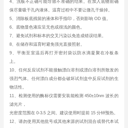
4、洗板不正确可能导致不准确的结果。在加入底物前确
保尽量吸干孔内液体。温育过程中不要让微孔干燥掉。
5、消除板底残留的液体和手指印，否则影响 OD 值。
6、底物显色液应呈无色或很浅的颜色。
7、避免试剂和标本的交叉污染以免造成错误结果。
8、在储存和温育时避免强光直接照射。
9、平衡至室温后再打开密封袋以防水滴凝聚在冷板条
上。
10、任何反应试剂不能接触漂白溶剂或漂白溶剂所散发的
强烈气体。任何漂白成分都会破坏试剂盒中反应试剂的生
物活性。
11、检测使用的酶标仪需要安装能检测 450±10nm 波长的
滤光片，
光密度范围在 0-3.5 之间。建议使用时提前 15 分钟预热。
12、请勿使用其他批号或其他来源的试剂混合或替代本试