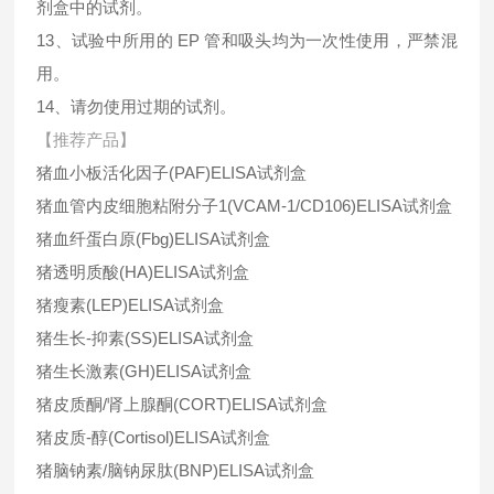
剂盒中的试剂。
13、试验中所用的 EP 管和吸头均为一次性使用，严禁混
用。
14、请勿使用过期的试剂。
【推荐产品】
猪血小板活化因子
(PAF)ELISA
试剂盒
猪血管内皮细胞粘附分子
1(VCAM-1/CD106)ELISA
试剂盒
猪血纤蛋白原
(Fbg)ELISA
试剂盒
猪透明质酸
(HA)ELISA
试剂盒
猪瘦素
(LEP)ELISA
试剂盒
猪生长-抑素
(SS)ELISA
试剂盒
猪生长激素
(GH)ELISA
试剂盒
猪皮质酮
/
肾上腺酮
(CORT)ELISA
试剂盒
猪皮质-醇
(Cortisol)ELISA
试剂盒
猪脑钠素
/
脑钠尿肽
(BNP)ELISA
试剂盒