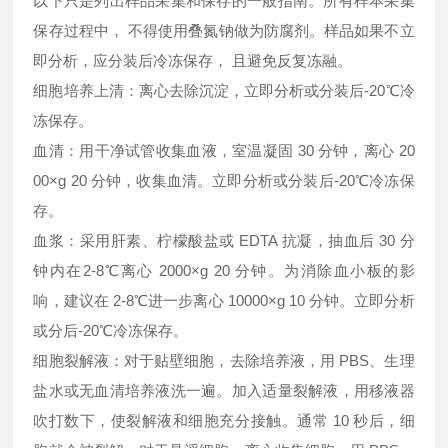
以下只是列出样品采集和保存的一般指南。所有样本采集
保存过程中， 不得使用叠氮钠做为防腐剂。样品如果不立
即分析，应分装后冷冻保存， 且避免反复冻融。
细胞培养上清：离心去除沉淀，立即分析或分装后-20℃冷
冻保存。
血清：用干净试管收集血液，室温凝固 30 分钟，离心 20
00×g 20 分钟，收集血清。立即分析或分装后-20℃冷冻保
存。
血浆：采用肝素、柠檬酸盐或 EDTA 抗凝，抽血后 30 分
钟内在2-8℃离心 2000×g 20 分钟。为消除血小板的影
响，建议在 2-8℃进一步离心 10000×g 10 分钟。立即分析
或分后-20℃冷冻保存。
细胞裂解液：对于贴壁细胞，去除培养液，用 PBS、生理
盐水或无血清培养液洗一遍。加入适量裂解液，用移液器
吹打数下，使裂解液和细胞充分接触。通常 10 秒后，细