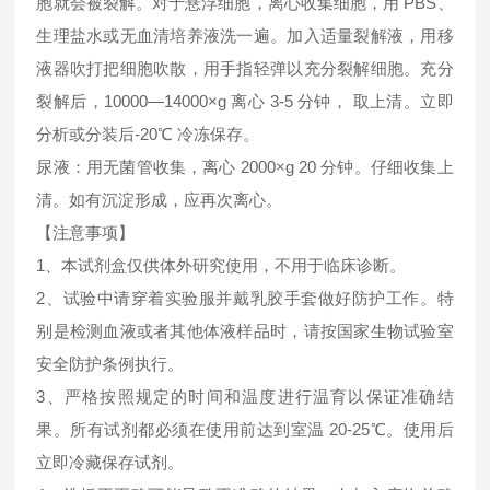
胞就会被裂解。对于悬浮细胞，离心收集细胞，用 PBS、
生理盐水或无血清培养液洗一遍。加入适量裂解液，用移
液器吹打把细胞吹散，用手指轻弹以充分裂解细胞。充分
裂解后，10000—14000×g 离心 3-5 分钟， 取上清。立即
分析或分装后-20℃ 冷冻保存。
尿液：用无菌管收集，离心 2000×g 20 分钟。仔细收集上
清。如有沉淀形成，应再次离心。
【注意事项】
1、本试剂盒仅供体外研究使用，不用于临床诊断。
2、试验中请穿着实验服并戴乳胶手套做好防护工作。特
别是检测血液或者其他体液样品时，请按国家生物试验室
安全防护条例执行。
3、严格按照规定的时间和温度进行温育以保证准确结
果。所有试剂都必须在使用前达到室温 20-25℃。使用后
立即冷藏保存试剂。