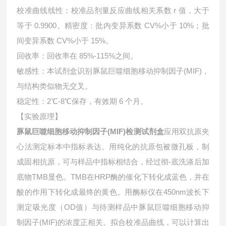
校准曲线线性：校准品剂量反应曲线相关系数 r 值，大于
等于 0.9900。精密度：批内变异系数 CV%小于 10%；批
间变异系数 CV%小于 15%。
回收率：回收率在 85%-115%之间。
敏感性：本试剂盒识别
豚鼠巨噬细胞移动抑制因子(MIF)，
与结构类似物无交叉。
稳定性：2℃-8℃保存，有效期 6 个月。
【实验原理】
豚鼠巨噬细胞移动抑制因子(MIF)检测试剂盒
应用双抗原夹
心法测定标本中指标表达。用纯化的抗原包被微孔板，制
成固相抗原，可与样品中指标相结合，经过彻-底洗涤后加
底物TMB显色。TMB在HRP酶的催化下转化成蓝色，并在
酸的作用下转化成最终的黄色。用酶标仪在450nm波长下
测定吸光度（OD值）与待测样品中
豚鼠巨噬细胞移动抑
制因子(MIF)的浓度正相关。拟合校准品曲线，可以计算出