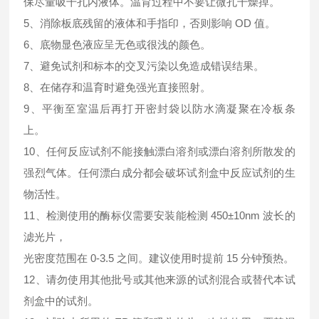
保尽量吸干孔内液体。温育过程中不要让微孔干燥掉。
5、消除板底残留的液体和手指印，否则影响 OD 值。
6、底物显色液应呈无色或很浅的颜色。
7、避免试剂和标本的交叉污染以免造成错误结果。
8、在储存和温育时避免强光直接照射。
9、平衡至室温后再打开密封袋以防水滴凝聚在冷板条
上。
10、任何反应试剂不能接触漂白溶剂或漂白溶剂所散发的
强烈气体。任何漂白成分都会破坏试剂盒中反应试剂的生
物活性。
11、检测使用的酶标仪需要安装能检测 450±10nm 波长的
滤光片，
光密度范围在 0-3.5 之间。建议使用时提前 15 分钟预热。
12、请勿使用其他批号或其他来源的试剂混合或替代本试
剂盒中的试剂。