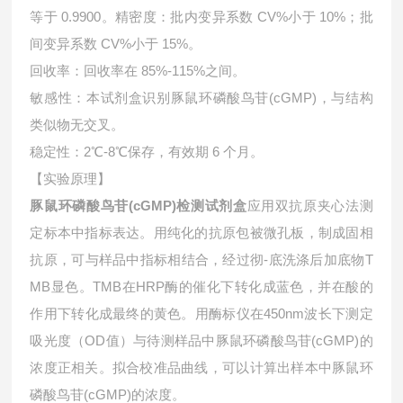
等于 0.9900。精密度：批内变异系数 CV%小于 10%；批
间变异系数 CV%小于 15%。
回收率：回收率在 85%-115%之间。
敏感性：本试剂盒识别
豚鼠环磷酸鸟苷(cGMP)，与结构
类似物无交叉。
稳定性：2℃-8℃保存，有效期 6 个月。
【实验原理】
豚鼠环磷酸鸟苷(cGMP)检测试剂盒
应用双抗原夹心法测
定标本中指标表达。用纯化的抗原包被微孔板，制成固相
抗原，可与样品中指标相结合，经过彻-底洗涤后加底物T
MB显色。TMB在HRP酶的催化下转化成蓝色，并在酸的
作用下转化成最终的黄色。用酶标仪在450nm波长下测定
吸光度（OD值）与待测样品中
豚鼠环磷酸鸟苷(cGMP)的
浓度正相关。拟合校准品曲线，可以计算出样本中
豚鼠环
磷酸鸟苷(cGMP)的浓度。