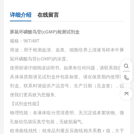
详细介绍
在线留言
豚鼠环磷酸鸟苷(cGMP)检测试剂盒
规格：96T/48T
用途：用于检测血清、血浆、细胞培养上清液等样本中
豚
鼠环磷酸鸟苷(cGMP)的浓度。
使用前请仔细阅读说明书。如果有任何问题，请联系我们
具体保质期请见试剂盒外包装标签。请在保质期内使用试
剂盒。联系时请提供产品货号、生产日期（见盒签），以
便我们更高效为您服务。
【试剂盒性能】
物理性能：各液体组分澄清透明、无沉淀或者絮状物。微
孔板铝箔袋应真空包装，无破损漏气。
校准曲线线性：校准品剂量反应曲线相关系数 r 值，大于