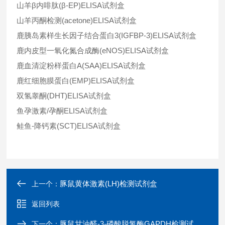
山羊
β
内啡肽
(
β
-EP)ELISA
试剂盒
山羊丙酮检测
(acetone)ELISA
试剂盒
鹿胰岛素样生长因子结合蛋白
3(IGFBP-3)ELISA
试剂盒
鹿内皮型一氧化氮合成酶
(eNOS)ELISA
试剂盒
鹿血清淀粉样蛋白
A(SAA)ELISA
试剂盒
鹿红细胞膜蛋白
(EMP)ELISA
试剂盒
双氢睾酮
(DHT)ELISA
试剂盒
鱼孕激素
/
孕酮
ELISA
试剂盒
鲑鱼-降钙素
(SCT)ELISA
试剂盒
豚鼠黄体激素(LH)检测试剂盒
上一个：
返回列表
豚鼠甘油醛-3-磷酸脱氢酶GAPDH检测试剂盒
下一个：