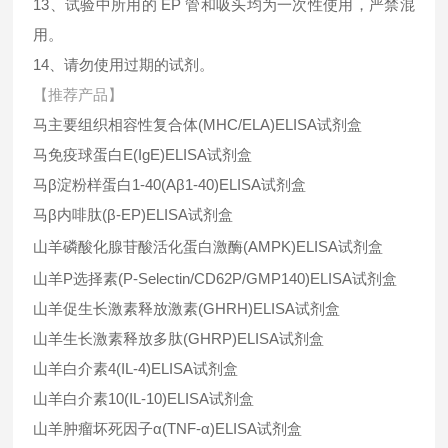
13、试验中所用的 EP 管和吸头均为一次性使用，严禁混
用。
14、请勿使用过期的试剂。
【推荐产品】
马主要组织相容性复合体
(MHC/ELA)ELISA
试剂盒
马免疫球蛋白
E(IgE)ELISA
试剂盒
马
β
淀粉样蛋白
1-40(Aβ1-40)ELISA
试剂盒
马
β
内啡肽
(
β
-EP)ELISA
试剂盒
山羊磷酸化腺苷酸活化蛋白激酶
(AMPK)ELISA
试剂盒
山羊
P
选择素
(P-Selectin/CD62P/GMP140)ELISA
试剂盒
山羊促生长激素释放激素
(GHRH)ELISA
试剂盒
山羊生长激素释放多肽
(GHRP)ELISA
试剂盒
山羊白介素
4(IL-4)ELISA
试剂盒
山羊白介素
10(IL-10)ELISA
试剂盒
山羊肿瘤坏死因子
α
(TNF-
α
)ELISA
试剂盒