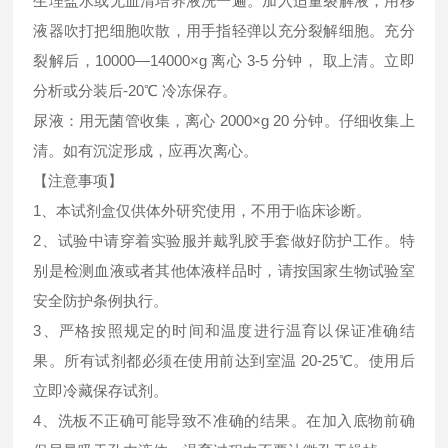
生理盐水或无血清培养液洗一遍。加入适量裂解液，用移
液器吹打把细胞吹散，用手指轻弹以充分裂解细胞。充分
裂解后，10000—14000×g 离心 3-5 分钟， 取上清。立即
分析或分装后-20℃ 冷冻保存。
尿液：用无菌管收集，离心 2000×g 20 分钟。仔细收集上
清。如有沉淀形成，应再次离心。
【注意事项】
1、本试剂盒仅供体外研究使用，不用于临床诊断。
2、试验中请穿着实验服并戴乳胶手套做好防护工作。特
别是检测血液或者其他体液样品时，请按国家生物试验室
安全防护条例执行。
3、严格按照规定的时间和温度进行温育以保证准确结
果。所有试剂都必须在使用前达到室温 20-25℃。使用后
立即冷藏保存试剂。
4、洗板不正确可能导致不准确的结果。在加入底物前确