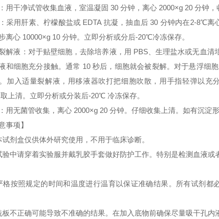
：用干净试管收集血液，室温凝固 30 分钟，离心 2000×g 20 分
：采用肝素、柠檬酸盐或 EDTA 抗凝，抽血后 30 分钟内在2-8℃离心 
步离心 10000×g 10 分钟。立即分析或分后-20℃冷冻保存。
裂解液：对于贴壁细胞，去除培养液，用 PBS、生理盐水或无血
液和细胞充分接触。通常 10 秒后，细胞就会被裂解。对于悬浮细胞
。加入适量裂解液，用移液器吹打把细胞吹散，用手指轻弹以充分裂解细胞。
 取上清。立即分析或分装后-20℃ 冷冻保存。
：用无菌管收集，离心 2000×g 20 分钟。仔细收集上清。如有沉
意事项】
本试剂盒仅供体外研究使用，不用于临床诊断。
试验中请穿着实验服并戴乳胶手套做好防护工作。特别是检测血液或
严格按照规定的时间和温度进行温育以保证准确结果。所有试剂都必须
洗板不正确可能导致不准确的结果。在加入底物前确保尽量吸干孔内