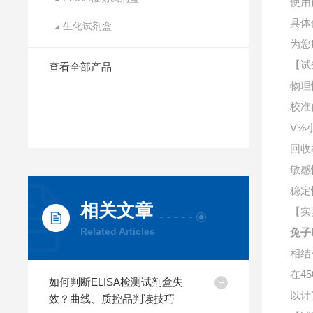
使用
具体
生化试剂盒
为您
【试
查看全部产品
物理
校准
V%
回收
敏感
稳定
相关文章
【实
Related Articles
兔子
相结
在4
如何判断ELISA检测试剂盒失
以计
效？曲线、质控品判读技巧