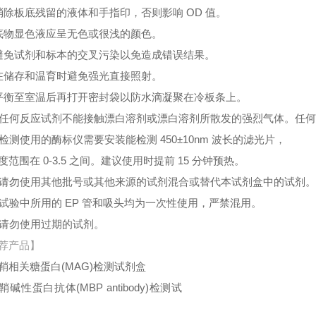
消除板底残留的液体和手指印，否则影响 OD 值。
底物显色液应呈无色或很浅的颜色。
避免试剂和标本的交叉污染以免造成错误结果。
在储存和温育时避免强光直接照射。
平衡至室温后再打开密封袋以防水滴凝聚在冷板条上。
、任何反应试剂不能接触漂白溶剂或漂白溶剂所散发的强烈气体。任
、检测使用的酶标仪需要安装能检测 450±10nm 波长的滤光片，
度范围在 0-3.5 之间。建议使用时提前 15 分钟预热。
、请勿使用其他批号或其他来源的试剂混合或替代本试剂盒中的试剂
、试验中所用的 EP 管和吸头均为一次性使用，严禁混用。
、请勿使用过期的试剂。
荐产品】
鞘相关糖蛋白(MAG)检测试剂盒
鞘碱性蛋白抗体(MBP antibody)检测试