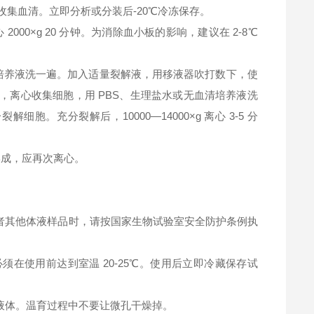
钟，收集血清。立即分析或分装后-20℃冷冻保存。
2000×g 20 分钟。为消除血小板的影响，建议在 2-8℃
清培养液洗一遍。加入适量裂解液，用移液器吹打数下，使
，离心收集细胞，用 PBS、生理盐水或无血清培养液洗
充分裂解后，10000—14000×g 离心 3-5 分
淀形成，应再次离心。
者其他体液样品时，请按国家生物试验室安全防护条例执
在使用前达到室温 20-25℃。使用后立即冷藏保存试
液体。温育过程中不要让微孔干燥掉。