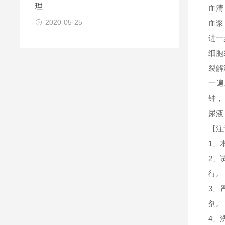
理
血清
2020-05-25
血浆
进一
细胞
裂解
一遍
钟，
尿液
【注
1、
2、
行。
3、
剂。
4、