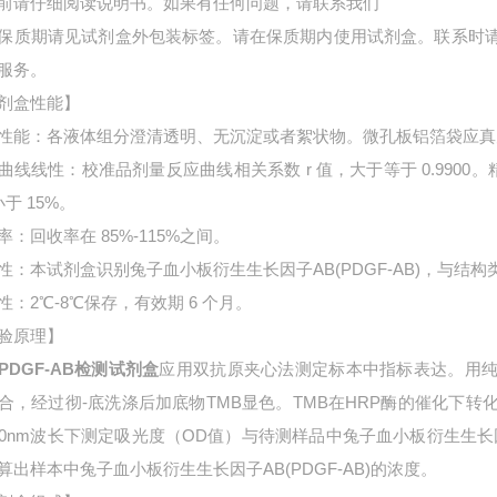
前请仔细阅读说明书。如果有任何问题，请联系我们
保质期请见试剂盒外包装标签。请在保质期内使用试剂盒。联系时
服务。
剂盒性能】
性能：各液体组分澄清透明、无沉淀或者絮状物。微孔板铝箔袋应真
曲线线性：校准品剂量反应曲线相关系数 r 值，大于等于 0.9900。
小于 15%。
率：回收率在 85%-115%之间。
性：本试剂盒识别
兔子血小板衍生生长因子AB(PDGF-AB)，与结
性：2℃-8℃保存，有效期 6 个月。
验原理】
PDGF-AB检测试剂盒
应用双抗原夹心法测定标本中指标表达。用
合，经过彻-底洗涤后加底物TMB显色。TMB在HRP酶的催化下
50nm波长下测定吸光度（OD值）与待测样品中
兔子血小板衍生生长因
算出样本中
兔子血小板衍生生长因子AB(PDGF-AB)的浓度。