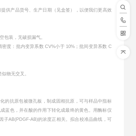
请提供产品货号、生产日期（见盒签），以便我们更高效
空包装，无破损漏气。
精密度：批内变异系数 CV%小于 10%；批间变异系数 C
构类似物无交叉。
纯化的抗原包被微孔板，制成固相抗原，可与样品中指标
转化成蓝色，并在酸的作用下转化成最终的黄色。用酶标仪
子AB(PDGF-AB)的浓度正相关。拟合校准品曲线，可