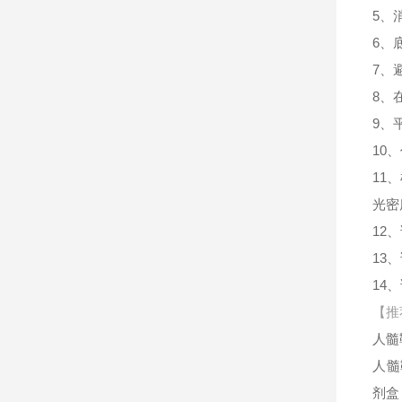
5、
6、
7、
8、
9、
10
11
光密
12
13
14
【推
人髓
人髓
剂盒