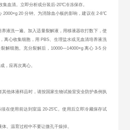
钟，收集血清。立即分析或分装后-20℃冷冻保存。
2000×g 20 分钟。为消除血小板的影响，建议在 2-8℃
清培养液洗一遍。加入适量裂解液，用移液器吹打数下，使
，离心收集细胞，用 PBS、生理盐水或无血清培养液洗
充分裂解后，10000—14000×g 离心 3-5 分
淀形成，应再次离心。
者其他体液样品时，请按国家生物试验室安全防护条例执
在使用前达到室温 20-25℃。使用后立即冷藏保存试
液体。温育过程中不要让微孔干燥掉。