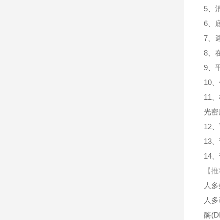
5、
6、
7、
8、
9、
10
11
光密
12
13
14
【推
人多
人多
酶(D