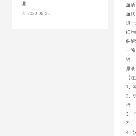
理
血清
2020-05-25
血浆
进一
细胞
裂解
一遍
钟，
尿液
【注
1、
2、
行。
3、
剂。
4、