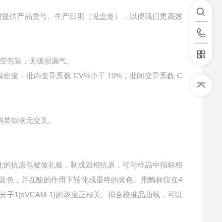
请提供产品货号、生产日期（见盒签），以便我们更高效
空包装，无破损漏气。
精密度：批内变异系数 CV%小于 10%；批间变异系数 C
结构类似物无交叉。
化的抗原包被微孔板，制成固相抗原，可与样品中指标相
成蓝色，并在酸的作用下转化成最终的黄色。用酶标仪在4
子1(sVCAM-1)的浓度正相关。拟合校准品曲线，可以