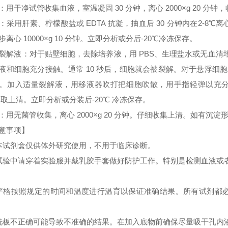
：用干净试管收集血液，室温凝固 30 分钟，离心 2000×g 20 分
：采用肝素、柠檬酸盐或 EDTA 抗凝，抽血后 30 分钟内在2-8℃离心 
步离心 10000×g 10 分钟。立即分析或分后-20℃冷冻保存。
裂解液：对于贴壁细胞，去除培养液，用 PBS、生理盐水或无血
液和细胞充分接触。通常 10 秒后，细胞就会被裂解。对于悬浮细胞
。加入适量裂解液，用移液器吹打把细胞吹散，用手指轻弹以充分裂解细胞。
 取上清。立即分析或分装后-20℃ 冷冻保存。
：用无菌管收集，离心 2000×g 20 分钟。仔细收集上清。如有沉
意事项】
本试剂盒仅供体外研究使用，不用于临床诊断。
试验中请穿着实验服并戴乳胶手套做好防护工作。特别是检测血液或
严格按照规定的时间和温度进行温育以保证准确结果。所有试剂都必须
洗板不正确可能导致不准确的结果。在加入底物前确保尽量吸干孔内