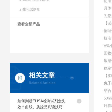
使用
具体
生化试剂盒
为您
【试
查看全部产品
物理
校准
V%
回收
敏感
稳定
相关文章
【实
Related Articles
兔子
结合
50
如何判断ELISA检测试剂盒失
计算
效？曲线、质控品判读技巧