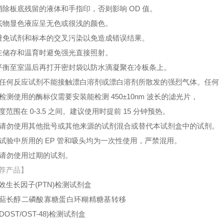
消除板底残留的液体和手指印，否则影响 OD 值。
底物显色液应呈无色或很浅的颜色。
避免试剂和标本的交叉污染以免造成错误结果。
在储存和温育时避免强光直接照射。
平衡至室温后再打开密封袋以防水滴凝聚在冷板条上。
、任何反应试剂不能接触漂白溶剂或漂白溶剂所散发的强烈气体。任
、检测使用的酶标仪需要安装能检测 450±10nm 波长的滤光片，
度范围在 0-3.5 之间。建议使用时提前 15 分钟预热。
、请勿使用其他批号或其他来源的试剂混合或替代本试剂盒中的试剂
、试验中所用的 EP 管和吸头均为一次性使用，严禁混用。
、请勿使用过期的试剂。
荐产品】
效生长因子(PTN)检测试剂盒
萜长醇二磷酸寡糖蛋白环糊精糖基转移
DOST/OST-48)检测试剂盒