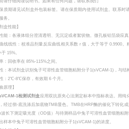
前请仔细阅读说明书。如果有任何问题，请联系我们
保质期请见试剂盒外包装标签。请在保质期内使用试剂盒。联系时
服务。
剂盒性能】
性能：各液体组分澄清透明、无沉淀或者絮状物。微孔板铝箔袋应真
曲线线性：校准品剂量反应曲线相关系数 r 值，大于等于 0.9900。
小于 15%。
率：回收率在 85%-115%之间。
性：本试剂盒识别
兔子可溶性血管细胞粘附分子1(sVCAM-1)，与
性：2℃-8℃保存，有效期 6 个月。
验原理】
sVCAM-1检测试剂盒
应用双抗原夹心法测定标本中指标表达。用纯
，经过彻-底洗涤后加底物TMB显色。TMB在HRP酶的催化下转化
nm波长下测定吸光度（OD值）与待测样品中
兔子可溶性血管细胞粘附分
出样本中
兔子可溶性血管细胞粘附分子1(sVCAM-1)的浓度。