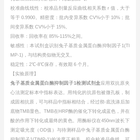
校准曲线线性：校准品剂量反应曲线相关系数 r 值，大于
等于 0.9900。精密度：批内变异系数 CV%小于 10%；批
间变异系数 CV%小于 15%。
回收率：回收率在 85%-115%之间。
敏感性：本试剂盒识别
兔子基质金属蛋白酶抑制因子1(TI
MP-1)，与结构类似物无交叉。
稳定性：2℃-8℃保存，有效期 6 个月。
【实验原理】
兔子基质金属蛋白酶抑制因子1检测试剂盒
应用双抗原夹
心法测定标本中指标表达。用纯化的抗原包被微孔板，制
成固相抗原，可与样品中指标相结合，经过彻-底洗涤后加
底物TMB显色。TMB在HRP酶的催化下转化成蓝色，并在
酸的作用下转化成最终的黄色。用酶标仪在450nm波长下
测定吸光度（OD值）与待测样品中
兔子基质金属蛋白酶
抑制因子1(TIMP-1)的浓度正相关。拟合校准品曲线，可