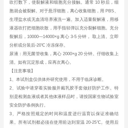
吹打数下，使裂解液和细胞充分接触。通常 10 秒后，细
胞就会被裂解。对于悬浮细胞，离心收集细胞，用 PBS、
生理盐水或无血清培养液洗一遍。加入适量裂解液，用移
液器吹打把细胞吹散，用手指轻弹以充分裂解细胞。充分
裂解后，10000—14000×g 离心 3-5 分钟， 取上清。立即
分析或分装后-20℃ 冷冻保存。
尿液：用无菌管收集，离心 2000×g 20 分钟。仔细收集上
清。如有沉淀形成，应再次离心。
【注意事项】
1、本试剂盒仅供体外研究使用，不用于临床诊断。
2、试验中请穿着实验服并戴乳胶手套做好防护工作。特
别是检测血液或者其他体液样品时，请按国家生物试验室
安全防护条例执行。
3、严格按照规定的时间和温度进行温育以保证准确结
果。所有试剂都必须在使用前达到室温 20-25℃。使用后