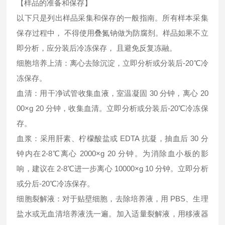
【样品的准备和保存】
以下只是列出样品采集和保存的一般指南。所有样本采集
保存过程中， 不得使用叠氮钠做为防腐剂。样品如果不立
即分析，应分装后冷冻保存， 且避免反复冻融。
细胞培养上清：离心去除沉淀，立即分析或分装后-20℃冷
冻保存。
血清：用干净试管收集血液，室温凝固 30 分钟，离心 20
00×g 20 分钟，收集血清。立即分析或分装后-20℃冷冻保
存。
血浆：采用肝素、柠檬酸盐或 EDTA 抗凝，抽血后 30 分
钟内在2-8℃离心 2000×g 20 分钟。为消除血小板的影
响，建议在 2-8℃进一步离心 10000×g 10 分钟。立即分析
或分后-20℃冷冻保存。
细胞裂解液：对于贴壁细胞，去除培养液，用 PBS、生理
盐水或无血清培养液洗一遍。加入适量裂解液，用移液器