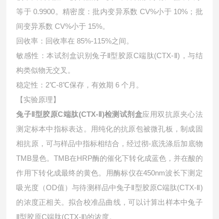
等于 0.9900。精密度：批内变异系数 CV%小于 10%；批
间变异系数 CV%小于 15%。
回收率：回收率在 85%-115%之间。
敏感性：本试剂盒识别兔子Ⅱ型胶原C端肽(CTX-Ⅱ)，与结
构类似物无交叉。
稳定性：2℃-8℃保存，有效期 6 个月。
【实验原理】
兔子Ⅱ型胶原C端肽(CTX-Ⅱ)检测试剂盒
应用双抗原夹心法
测定标本中指标表达。用纯化的抗原包被微孔板，制成固
相抗原，可与样品中指标相结合，经过彻-底洗涤后加底物
TMB显色。TMB在HRP酶的催化下转化成蓝色，并在酸的
作用下转化成最终的黄色。用酶标仪在450nm波长下测定
吸光度（OD值）与待测样品中
兔子Ⅱ型胶原C端肽(CTX-Ⅱ)
的浓度正相关。拟合校准品曲线，可以计算出样本中
兔子
Ⅱ型胶原C端肽(CTX-Ⅱ)的浓度。