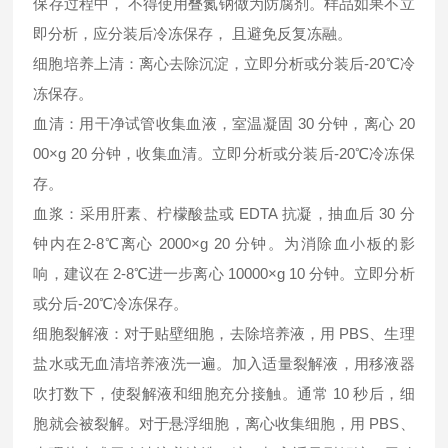
保存过程中， 不得使用叠氮钠做为防腐剂。样品如果不立
即分析，应分装后冷冻保存， 且避免反复冻融。
细胞培养上清：离心去除沉淀，立即分析或分装后-20℃冷
冻保存。
血清：用干净试管收集血液，室温凝固 30 分钟，离心 20
00×g 20 分钟，收集血清。立即分析或分装后-20℃冷冻保
存。
血浆：采用肝素、柠檬酸盐或 EDTA 抗凝，抽血后 30 分
钟内在2-8℃离心 2000×g 20 分钟。为消除血小板的影
响，建议在 2-8℃进一步离心 10000×g 10 分钟。立即分析
或分后-20℃冷冻保存。
细胞裂解液：对于贴壁细胞，去除培养液，用 PBS、生理
盐水或无血清培养液洗一遍。加入适量裂解液，用移液器
吹打数下，使裂解液和细胞充分接触。通常 10 秒后，细
胞就会被裂解。对于悬浮细胞，离心收集细胞，用 PBS、