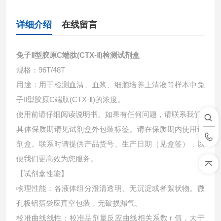
详细介绍
在线留言
兔子Ⅱ型胶原C端肽(CTX-Ⅱ)检测试剂盒
规格：96T/48T
用途：用于检测血清、血浆、细胞培养上清液等样本中
兔
子Ⅱ型胶原C端肽(CTX-Ⅱ)的浓度。
使用前请仔细阅读说明书。如果有任何问题，请联系我们
具体保质期请见试剂盒外包装标签。请在保质期内使用试
剂盒。联系时请提供产品货号、生产日期（见盒签），以
便我们更高效为您服务。
【试剂盒性能】
物理性能：各液体组分澄清透明、无沉淀或者絮状物。微
孔板铝箔袋应真空包装，无破损漏气。
校准曲线线性：校准品剂量反应曲线相关系数 r 值，大于