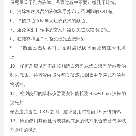
保尽量吸干孔内液体。温育过程中不要让微孔干燥掉。
5、消除板底残留的液体和手指印，否则影响 OD 值。
6、底物显色液应呈无色或很浅的颜色。
7、避免试剂和标本的交叉污染以免造成错误结果。
8、在储存和温育时避免强光直接照射。
9、平衡至室温后再打开密封袋以防水滴凝聚在冷板条
上。
10、任何反应试剂不能接触漂白溶剂或漂白溶剂所散发的
强烈气体。任何漂白成分都会破坏试剂盒中反应试剂的生
物活性。
11、检测使用的酶标仪需要安装能检测 450±10nm 波长的
滤光片，
光密度范围在 0-3.5 之间。建议使用时提前 15 分钟预热。
12、请勿使用其他批号或其他来源的试剂混合或替代本试
剂盒中的试剂。