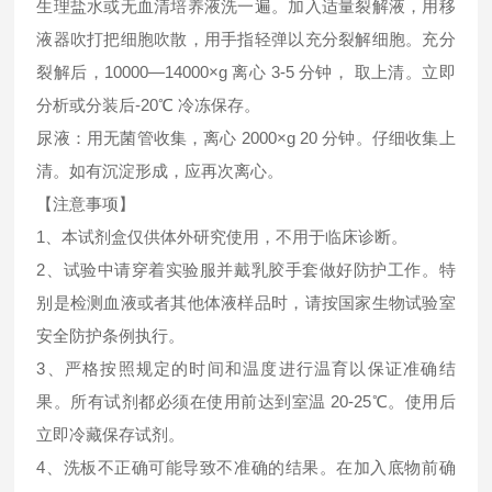
生理盐水或无血清培养液洗一遍。加入适量裂解液，用移
液器吹打把细胞吹散，用手指轻弹以充分裂解细胞。充分
裂解后，10000—14000×g 离心 3-5 分钟， 取上清。立即
分析或分装后-20℃ 冷冻保存。
尿液：用无菌管收集，离心 2000×g 20 分钟。仔细收集上
清。如有沉淀形成，应再次离心。
【注意事项】
1、本试剂盒仅供体外研究使用，不用于临床诊断。
2、试验中请穿着实验服并戴乳胶手套做好防护工作。特
别是检测血液或者其他体液样品时，请按国家生物试验室
安全防护条例执行。
3、严格按照规定的时间和温度进行温育以保证准确结
果。所有试剂都必须在使用前达到室温 20-25℃。使用后
立即冷藏保存试剂。
4、洗板不正确可能导致不准确的结果。在加入底物前确