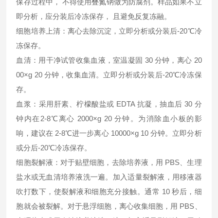
保存过程中， 不得使用叠氮钠做为防腐剂。样品如果不立
即分析，应分装后冷冻保存， 且避免反复冻融。
细胞培养上清：离心去除沉淀，立即分析或分装后-20℃冷
冻保存。
血清：用干净试管收集血液，室温凝固 30 分钟，离心 20
00×g 20 分钟，收集血清。立即分析或分装后-20℃冷冻保
存。
血浆：采用肝素、柠檬酸盐或 EDTA 抗凝，抽血后 30 分
钟内在2-8℃离心 2000×g 20 分钟。为消除血小板的影
响，建议在 2-8℃进一步离心 10000×g 10 分钟。立即分析
或分后-20℃冷冻保存。
细胞裂解液：对于贴壁细胞，去除培养液，用 PBS、生理
盐水或无血清培养液洗一遍。加入适量裂解液，用移液器
吹打数下，使裂解液和细胞充分接触。通常 10 秒后，细
胞就会被裂解。对于悬浮细胞，离心收集细胞，用 PBS、