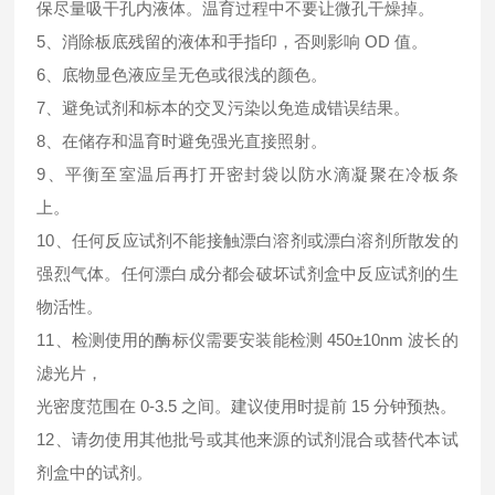
保尽量吸干孔内液体。温育过程中不要让微孔干燥掉。
5、消除板底残留的液体和手指印，否则影响 OD 值。
6、底物显色液应呈无色或很浅的颜色。
7、避免试剂和标本的交叉污染以免造成错误结果。
8、在储存和温育时避免强光直接照射。
9、平衡至室温后再打开密封袋以防水滴凝聚在冷板条
上。
10、任何反应试剂不能接触漂白溶剂或漂白溶剂所散发的
强烈气体。任何漂白成分都会破坏试剂盒中反应试剂的生
物活性。
11、检测使用的酶标仪需要安装能检测 450±10nm 波长的
滤光片，
光密度范围在 0-3.5 之间。建议使用时提前 15 分钟预热。
12、请勿使用其他批号或其他来源的试剂混合或替代本试
剂盒中的试剂。