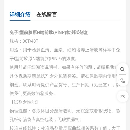
详细介绍
在线留言
兔子Ⅰ型前胶原N端前肽(PⅠNP)检测试剂盒
规格：96T/48T
用途：用于检测血清、血浆、细胞培养上清液等样本中
兔
子Ⅰ型前胶原N端前肽(PⅠNP)的浓度。
使用前请仔细阅读说明书。如果有任何问题，请联系我们
具体保质期请见试剂盒外包装标签。请在保质期内使用试
剂盒。联系时请提供产品货号、生产日期（见盒签），以
便我们更高效为您服务。
【试剂盒性能】
物理性能：各液体组分澄清透明、无沉淀或者絮状物。微
孔板铝箔袋应真空包装，无破损漏气。
校准曲线线性：校准品剂量反应曲线相关系数 r 值，大于