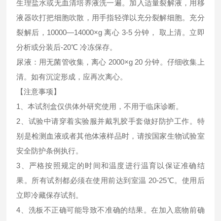
生理盐水或无血清培养液洗一遍。加入适量裂解液，用移
液器吹打把细胞吹散，用手指轻弹以充分裂解细胞。充分
裂解后，10000—14000×g 离心 3-5 分钟， 取上清。立即
分析或分装后-20℃ 冷冻保存。
尿液：用无菌管收集，离心 2000×g 20 分钟。仔细收集上
清。如有沉淀形成，应再次离心。
【注意事项】
1、本试剂盒仅供体外研究使用，不用于临床诊断。
2、试验中请穿着实验服并戴乳胶手套做好防护工作。特
别是检测血液或者其他体液样品时，请按国家生物试验室
安全防护条例执行。
3、严格按照规定的时间和温度进行温育以保证准确结
果。所有试剂都必须在使用前达到室温 20-25℃。使用后
立即冷藏保存试剂。
4、洗板不正确可能导致不准确的结果。在加入底物前确