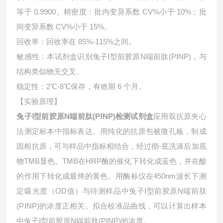
等于 0.9900。精密度：批内变异系数 CV%小于 10%；批
间变异系数 CV%小于 15%。
回收率：回收率在 85%-115%之间。
敏感性：本试剂盒识别兔子Ⅰ型前胶原N端前肽(PⅠNP)，与
结构类似物无交叉。
稳定性：2℃-8℃保存，有效期 6 个月。
【实验原理】
兔子Ⅰ型前胶原N端前肽(PⅠNP)检测试剂盒
应用双抗原夹心
法测定标本中指标表达。用纯化的抗原包被微孔板，制成
固相抗原，可与样品中指标相结合，经过彻-底洗涤后加底
物TMB显色。TMB在HRP酶的催化下转化成蓝色，并在酸
的作用下转化成最终的黄色。用酶标仪在450nm波长下测
定吸光度（OD值）与待测样品中
兔子Ⅰ型前胶原N端前肽
(PⅠNP)的浓度正相关。拟合校准品曲线，可以计算出样本
中
兔子Ⅰ型前胶原N端前肽(PⅠNP)的浓度。