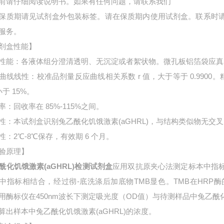
前请仔细阅读说明书。如果有任何问题，请联系我们
保质期请见试剂盒外包装标签。请在保质期内使用试剂盒。联系时
服务。
剂盒性能】
性能：各液体组分澄清透明、无沉淀或者絮状物。微孔板铝箔袋应真
曲线线性：校准品剂量反应曲线相关系数 r 值，大于等于 0.9900。
小于 15%。
率：回收率在 85%-115%之间。
性：本试剂盒识别兔乙酰化饥饿激素(aGHRL)，与结构类似物无交
性：2℃-8℃保存，有效期 6 个月。
验原理】
酰化饥饿激素(aGHRL)检测试剂盒
应用双抗原夹心法测定标本中指
中指标相结合，经过彻-底洗涤后加底物TMB显色。TMB在HR
用酶标仪在450nm波长下测定吸光度（OD值）与待测样品中
兔乙酰
算出样本中
兔乙酰化饥饿激素(aGHRL)的浓度。