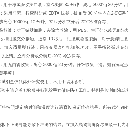
：用干净试管收集血液，室温凝固 30 分钟，离心 2000×g 20 分
：采用肝素、柠檬酸盐或 EDTA 抗凝，抽血后 30 分钟内在2-8℃离心 
步离心 10000×g 10 分钟。立即分析或分后-20℃冷冻保存。
裂解液：对于贴壁细胞，去除培养液，用 PBS、生理盐水或无血
液和细胞充分接触。通常 10 秒后，细胞就会被裂解。对于悬浮细胞
。加入适量裂解液，用移液器吹打把细胞吹散，用手指轻弹以充分裂解细胞。
 取上清。立即分析或分装后-20℃ 冷冻保存。
：用无菌管收集，离心 2000×g 20 分钟。仔细收集上清。如有沉
意事项】
本试剂盒仅供体外研究使用，不用于临床诊断。
试验中请穿着实验服并戴乳胶手套做好防护工作。特别是检测血液或
严格按照规定的时间和温度进行温育以保证准确结果。所有试剂都必须
洗板不正确可能导致不准确的结果。在加入底物前确保尽量吸干孔内