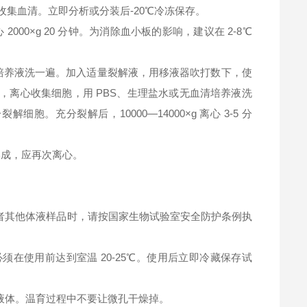
钟，收集血清。立即分析或分装后-20℃冷冻保存。
2000×g 20 分钟。为消除血小板的影响，建议在 2-8℃
清培养液洗一遍。加入适量裂解液，用移液器吹打数下，使
，离心收集细胞，用 PBS、生理盐水或无血清培养液洗
充分裂解后，10000—14000×g 离心 3-5 分
淀形成，应再次离心。
者其他体液样品时，请按国家生物试验室安全防护条例执
在使用前达到室温 20-25℃。使用后立即冷藏保存试
液体。温育过程中不要让微孔干燥掉。