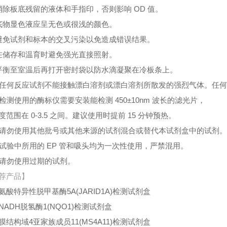
消除板底残留的液体和手指印，否则影响 OD 值。
底物显色液应呈无色或很浅的颜色。
避免试剂和标本的交叉污染以免造成错误结果。
在储存和温育时避免强光直接照射。
平衡至室温后再打开密封袋以防水滴凝聚在冷板条上。
、任何反应试剂不能接触漂白溶剂或漂白溶剂所散发的强烈气体。任
、检测使用的酶标仪需要安装能检测 450±10nm 波长的滤光片，
度范围在 0-3.5 之间。建议使用时提前 15 分钟预热。
、请勿使用其他批号或其他来源的试剂混合或替代本试剂盒中的试剂
、试验中所用的 EP 管和吸头均为一次性使用，严禁混用。
、请勿使用过期的试剂。
荐产品】
氨酸特异性脱甲基酶5A(JARID1A)检测试剂盒
NADH脱氢酶1(NQO1)检测试剂盒
膜结构域4亚家族成员11(MS4A11)检测试剂盒