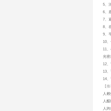
5、
6、
7、
8、
9、
10
11
光密
12
13
14
【推
人赖
人醌
人跨