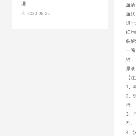
理
血清
2020-05-25
血浆
进一
细胞
裂解
一遍
钟，
尿液
【注
1、
2、
行。
3、
剂。
4、