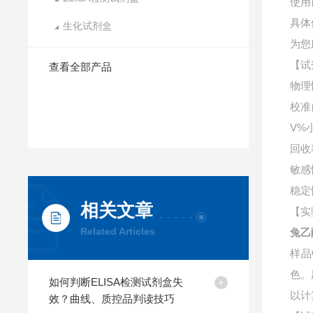
使用
具体
生化试剂盒
为您
【试
查看全部产品
物理
校准
V%
回收
敏感
稳定
相关文章
【实
Related Articles
兔乙
样品
色。
如何判断ELISA检测试剂盒失
以计
效？曲线、质控品判读技巧