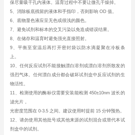
保尽量吸干孔内液体。温育过程中不要让微孔干燥掉。
5、消除板底残留的液体和手指印，否则影响 OD 值。
6、底物显色液应呈无色或很浅的颜色。
7、避免试剂和标本的交叉污染以免造成错误结果。
8、在储存和温育时避免强光直接照射。
9、平衡至室温后再打开密封袋以防水滴凝聚在冷板条
上。
10、任何反应试剂不能接触漂白溶剂或漂白溶剂所散发的
强烈气体。任何漂白成分都会破坏试剂盒中反应试剂的生
物活性。
11、检测使用的酶标仪需要安装能检测 450±10nm 波长的
滤光片，
光密度范围在 0-3.5 之间。建议使用时提前 15 分钟预热。
12、请勿使用其他批号或其他来源的试剂混合或替代本试
剂盒中的试剂。