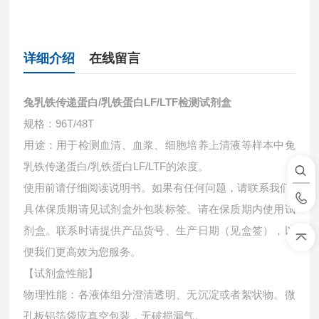
详细介绍
在线留言
兔乳铁传递蛋白/乳铁蛋白LF/LTF检测试剂盒
规格：96T/48T
用途：用于检测血清、血浆、细胞培养上清液等样本中
兔
乳铁传递蛋白/乳铁蛋白LF/LTF的浓度。
使用前请仔细阅读说明书。如果有任何问题，请联系我们
具体保质期请见试剂盒外包装标签。请在保质期内使用试
剂盒。联系时请提供产品货号、生产日期（见盒签），以
便我们更高效为您服务。
【试剂盒性能】
物理性能：各液体组分澄清透明、无沉淀或者絮状物。微
孔板铝箔袋应真空包装，无破损漏气。