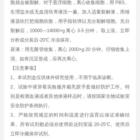
胞就会被裂解。对于悬浮细胞，离心收集细胞，用 PBS、
生理盐水或无血清培养液洗一遍。加入适量裂解液，用移
液器吹打把细胞吹散，用手指轻弹以充分裂解细胞。充分
裂解后，10000—14000×g 离心 3-5 分钟， 取上清。立即
分析或分装后-20℃ 冷冻保存。
尿液：用无菌管收集，离心 2000×g 20 分钟。仔细收集上
清。如有沉淀形成，应再次离心。
【注意事项】
1、本试剂盒仅供体外研究使用，不用于临床诊断。
2、试验中请穿着实验服并戴乳胶手套做好防护工作。特
别是检测血液或者其他体液样品时，请按国家生物试验室
安全防护条例执行。
3、严格按照规定的时间和温度进行温育以保证准确结
果。所有试剂都必须在使用前达到室温 20-25℃。使用后
立即冷藏保存试剂。