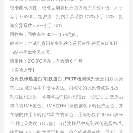
校准曲线线性：校准品剂量反应曲线相关系数 r 值，大于
等于 0.9900。精密度：批内变异系数 CV%小于 10%；批
间变异系数 CV%小于 15%。
回收率：回收率在 85%-115%之间。
敏感性：本试剂盒识别兔乳铁传递蛋白/乳铁蛋白LF/LTF，
与结构类似物无交叉。
稳定性：2℃-8℃保存，有效期 6 个月。
【实验原理】
兔乳铁传递蛋白/乳铁蛋白LF/LTF检测试剂盒
应用双抗原
夹心法测定标本中指标表达。用纯化的抗原包被微孔板，
制成固相抗原，可与样品中指标相结合，经过彻-底洗涤后
加底物TMB显色。TMB在HRP酶的催化下转化成蓝色，并
在酸的作用下转化成最终的黄色。用酶标仪在450nm波长
下测定吸光度（OD值）与待测样品中
兔乳铁传递蛋白/乳
铁蛋白LF/LTF的浓度正相关。拟合校准品曲线，可以计算