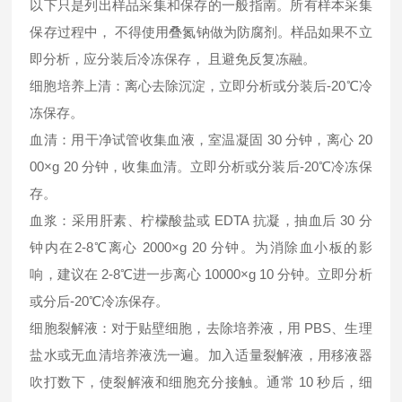
以下只是列出样品采集和保存的一般指南。所有样本采集
保存过程中， 不得使用叠氮钠做为防腐剂。样品如果不立
即分析，应分装后冷冻保存， 且避免反复冻融。
细胞培养上清：离心去除沉淀，立即分析或分装后-20℃冷
冻保存。
血清：用干净试管收集血液，室温凝固 30 分钟，离心 20
00×g 20 分钟，收集血清。立即分析或分装后-20℃冷冻保
存。
血浆：采用肝素、柠檬酸盐或 EDTA 抗凝，抽血后 30 分
钟内在2-8℃离心 2000×g 20 分钟。为消除血小板的影
响，建议在 2-8℃进一步离心 10000×g 10 分钟。立即分析
或分后-20℃冷冻保存。
细胞裂解液：对于贴壁细胞，去除培养液，用 PBS、生理
盐水或无血清培养液洗一遍。加入适量裂解液，用移液器
吹打数下，使裂解液和细胞充分接触。通常 10 秒后，细