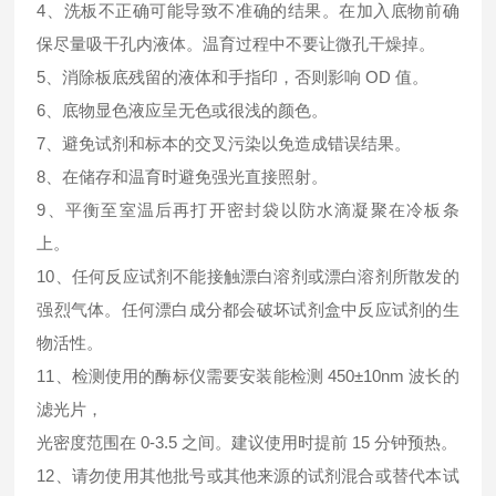
4、洗板不正确可能导致不准确的结果。在加入底物前确
保尽量吸干孔内液体。温育过程中不要让微孔干燥掉。
5、消除板底残留的液体和手指印，否则影响 OD 值。
6、底物显色液应呈无色或很浅的颜色。
7、避免试剂和标本的交叉污染以免造成错误结果。
8、在储存和温育时避免强光直接照射。
9、平衡至室温后再打开密封袋以防水滴凝聚在冷板条
上。
10、任何反应试剂不能接触漂白溶剂或漂白溶剂所散发的
强烈气体。任何漂白成分都会破坏试剂盒中反应试剂的生
物活性。
11、检测使用的酶标仪需要安装能检测 450±10nm 波长的
滤光片，
光密度范围在 0-3.5 之间。建议使用时提前 15 分钟预热。
12、请勿使用其他批号或其他来源的试剂混合或替代本试