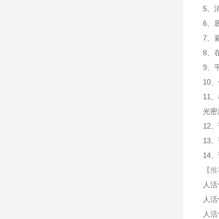
5、
6、
7、
8、
9、
10
11
光密
12
13
14
【推
人活
人活
人活