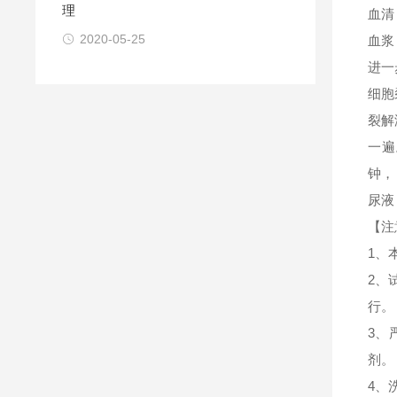
理
血清
2020-05-25
血浆
进一
细胞
裂解
一遍
钟，
尿液
【注
1、
2、
行。
3、
剂。
4、