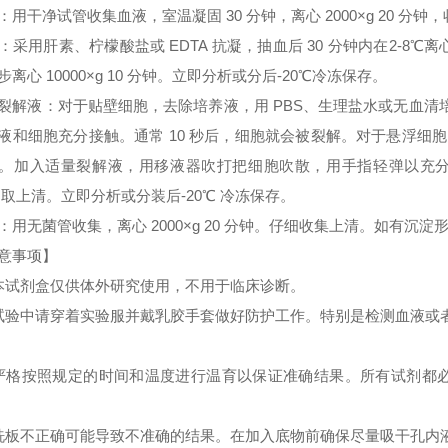
：用干净试管收集血液，室温凝固 30 分钟，离心 2000×g 20 分
：采用肝素、柠檬酸盐或 EDTA 抗凝，抽血后 30 分钟内在2-8℃离心 
步离心 10000×g 10 分钟。立即分析或分后-20℃冷冻保存。
裂解液：对于贴壁细胞，去除培养液，用 PBS、生理盐水或无血
液和细胞充分接触。通常 10 秒后，细胞就会被裂解。对于悬浮细胞
。加入适量裂解液，用移液器吹打把细胞吹散，用手指轻弹以充分裂解细胞。
 取上清。立即分析或分装后-20℃ 冷冻保存。
：用无菌管收集，离心 2000×g 20 分钟。仔细收集上清。如有沉
意事项】
本试剂盒仅供体外研究使用，不用于临床诊断。
试验中请穿着实验服并戴乳胶手套做好防护工作。特别是检测血液或
严格按照规定的时间和温度进行温育以保证准确结果。所有试剂都必须
洗板不正确可能导致不准确的结果。在加入底物前确保尽量吸干孔内