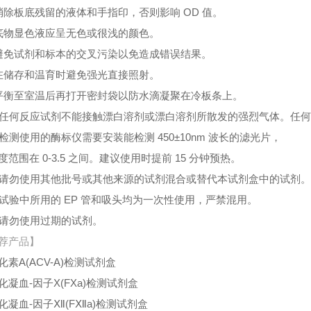
消除板底残留的液体和手指印，否则影响 OD 值。
底物显色液应呈无色或很浅的颜色。
避免试剂和标本的交叉污染以免造成错误结果。
在储存和温育时避免强光直接照射。
平衡至室温后再打开密封袋以防水滴凝聚在冷板条上。
、任何反应试剂不能接触漂白溶剂或漂白溶剂所散发的强烈气体。任
、检测使用的酶标仪需要安装能检测 450±10nm 波长的滤光片，
度范围在 0-3.5 之间。建议使用时提前 15 分钟预热。
、请勿使用其他批号或其他来源的试剂混合或替代本试剂盒中的试剂
、试验中所用的 EP 管和吸头均为一次性使用，严禁混用。
、请勿使用过期的试剂。
荐产品】
化素A(ACV-A)检测试剂盒
化凝血-因子X(FXa)检测试剂盒
化凝血-因子Ⅻ(FⅫa)检测试剂盒