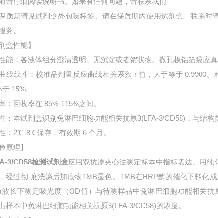
前请仔细阅读说明书。如果有任何问题，请联系我们
保质期请见试剂盒外包装标签。请在保质期内使用试剂盒。联系时
服务。
剂盒性能】
性能：各液体组分澄清透明、无沉淀或者絮状物。微孔板铝箔袋应真
曲线线性：校准品剂量反应曲线相关系数 r 值，大于等于 0.9900。
小于 15%。
率：回收率在 85%-115%之间。
性：本试剂盒识别兔淋巴细胞功能相关抗原3(LFA-3/CD58)，与结
性：2℃-8℃保存，有效期 6 个月。
验原理】
A-3/CD58检测试剂盒
应用双抗原夹心法测定标本中指标表达。用纯
，经过彻-底洗涤后加底物TMB显色。TMB在HRP酶的催化下转化
nm波长下测定吸光度（OD值）与待测样品中
兔淋巴细胞功能相关抗原3
出样本中
兔淋巴细胞功能相关抗原3(LFA-3/CD58)的浓度。