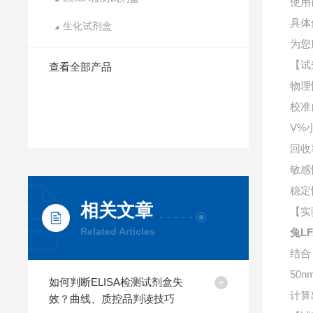
使用
具体
生化试剂盒
为您
【试
查看全部产品
物理
校准
V%
回收
敏感
稳定
相关文章
【实
Related Articles
兔LF
结合
50
如何判断ELISA检测试剂盒失
计算
效？曲线、质控品判读技巧