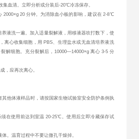
钟，收集血清。立即分析或分装后-20℃冷冻保存。
2000×g 20 分钟。为消除血小板的影响，建议在 2-8℃
清培养液洗一遍。加入适量裂解液，用移液器吹打数下，使
，离心收集细胞，用 PBS、生理盐水或无血清培养液洗
充分裂解后，10000—14000×g 离心 3-5 分
淀形成，应再次离心。
者其他体液样品时，请按国家生物试验室安全防护条例执
在使用前达到室温 20-25℃。使用后立即冷藏保存试
液体。温育过程中不要让微孔干燥掉。