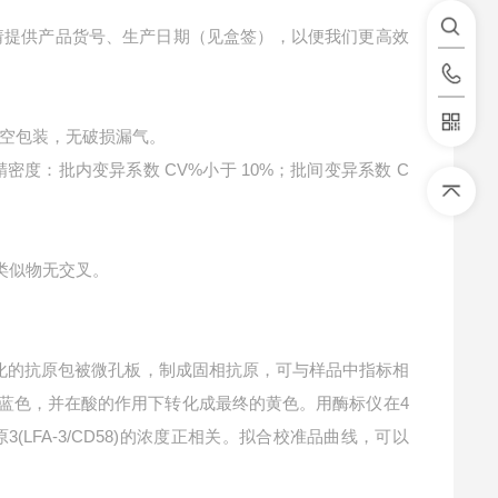
请提供产品货号、生产日期（见盒签），以便我们更高效
空包装，无破损漏气。
精密度：批内变异系数 CV%小于 10%；批间变异系数 C
构类似物无交叉。
化的抗原包被微孔板，制成固相抗原，可与样品中指标相
成蓝色，并在酸的作用下转化成最终的黄色。用酶标仪在4
(LFA-3/CD58)的浓度正相关。拟合校准品曲线，可以