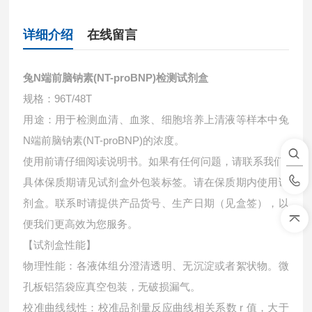
详细介绍
在线留言
兔N端前脑钠素(NT-proBNP)检测试剂盒
规格：96T/48T
用途：用于检测血清、血浆、细胞培养上清液等样本中
兔
N端前脑钠素(NT-proBNP)的浓度。
使用前请仔细阅读说明书。如果有任何问题，请联系我们
具体保质期请见试剂盒外包装标签。请在保质期内使用试
剂盒。联系时请提供产品货号、生产日期（见盒签），以
便我们更高效为您服务。
【试剂盒性能】
物理性能：各液体组分澄清透明、无沉淀或者絮状物。微
孔板铝箔袋应真空包装，无破损漏气。
校准曲线线性：校准品剂量反应曲线相关系数 r 值，大于