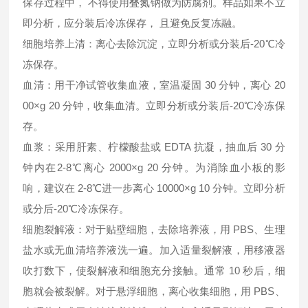
保存过程中， 不得使用叠氮钠做为防腐剂。样品如果不立
即分析，应分装后冷冻保存， 且避免反复冻融。
细胞培养上清：离心去除沉淀，立即分析或分装后-20℃冷
冻保存。
血清：用干净试管收集血液，室温凝固 30 分钟，离心 20
00×g 20 分钟，收集血清。立即分析或分装后-20℃冷冻保
存。
血浆：采用肝素、柠檬酸盐或 EDTA 抗凝，抽血后 30 分
钟内在2-8℃离心 2000×g 20 分钟。为消除血小板的影
响，建议在 2-8℃进一步离心 10000×g 10 分钟。立即分析
或分后-20℃冷冻保存。
细胞裂解液：对于贴壁细胞，去除培养液，用 PBS、生理
盐水或无血清培养液洗一遍。加入适量裂解液，用移液器
吹打数下，使裂解液和细胞充分接触。通常 10 秒后，细
胞就会被裂解。对于悬浮细胞，离心收集细胞，用 PBS、