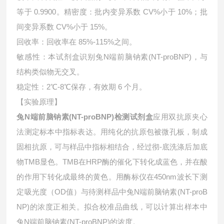
等于 0.9900。精密度：批内变异系数 CV%小于 10%；批
间变异系数 CV%小于 15%。
回收率：回收率在 85%-115%之间。
敏感性：本试剂盒识别兔N端前脑钠素(NT-proBNP)，与
结构类似物无交叉。
稳定性：2℃-8℃保存，有效期 6 个月。
【实验原理】
兔N端前脑钠素(NT-proBNP)检测试剂盒
应用双抗原夹心
法测定标本中指标表达。用纯化的抗原包被微孔板，制成
固相抗原，可与样品中指标相结合，经过彻-底洗涤后加底
物TMB显色。TMB在HRP酶的催化下转化成蓝色，并在酸
的作用下转化成最终的黄色。用酶标仪在450nm波长下测
定吸光度（OD值）与待测样品中
兔N端前脑钠素(NT-proB
NP)的浓度正相关。拟合校准品曲线，可以计算出样本中
兔N端前脑钠素(NT-proBNP)的浓度。