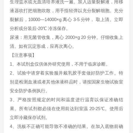
生理盐水或无血清培养液洗一遍。加入适量裂解液，用移
液器吹打把细胞吹散，用手指轻弹以充分裂解细胞。充分
裂解后，10000—14000×g 离心 3-5 分钟， 取上清。立即
分析或分装后-20℃ 冷冻保存。
尿液：用无菌管收集，离心 2000×g 20 分钟。仔细收集上
清。如有沉淀形成，应再次离心。
【注意事项】
1、本试剂盒仅供体外研究使用，不用于临床诊断。
2、试验中请穿着实验服并戴乳胶手套做好防护工作。特
别是检测血液或者其他体液样品时，请按国家生物试验室
安全防护条例执行。
3、严格按照规定的时间和温度进行温育以保证准确结
果。所有试剂都必须在使用前达到室温 20-25℃。使用后
立即冷藏保存试剂。
4、洗板不正确可能导致不准确的结果。在加入底物前确