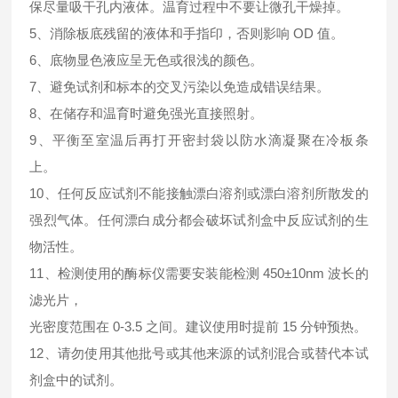
保尽量吸干孔内液体。温育过程中不要让微孔干燥掉。
5、消除板底残留的液体和手指印，否则影响 OD 值。
6、底物显色液应呈无色或很浅的颜色。
7、避免试剂和标本的交叉污染以免造成错误结果。
8、在储存和温育时避免强光直接照射。
9、平衡至室温后再打开密封袋以防水滴凝聚在冷板条
上。
10、任何反应试剂不能接触漂白溶剂或漂白溶剂所散发的
强烈气体。任何漂白成分都会破坏试剂盒中反应试剂的生
物活性。
11、检测使用的酶标仪需要安装能检测 450±10nm 波长的
滤光片，
光密度范围在 0-3.5 之间。建议使用时提前 15 分钟预热。
12、请勿使用其他批号或其他来源的试剂混合或替代本试
剂盒中的试剂。