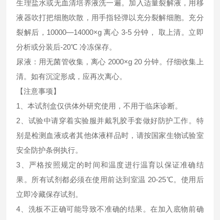
生理盐水或无血清培养液洗一遍。加入适量裂解液，用移
液器吹打把细胞吹散，用手指轻弹以充分裂解细胞。充分
裂解后，10000—14000×g 离心 3-5 分钟， 取上清。立即
分析或分装后-20℃ 冷冻保存。
尿液：用无菌管收集，离心 2000×g 20 分钟。仔细收集上
清。如有沉淀形成，应再次离心。
【注意事项】
1、本试剂盒仅供体外研究使用，不用于临床诊断。
2、试验中请穿着实验服并戴乳胶手套做好防护工作。特
别是检测血液或者其他体液样品时，请按国家生物试验室
安全防护条例执行。
3、严格按照规定的时间和温度进行温育以保证准确结
果。所有试剂都必须在使用前达到室温 20-25℃。使用后
立即冷藏保存试剂。
4、洗板不正确可能导致不准确的结果。在加入底物前确