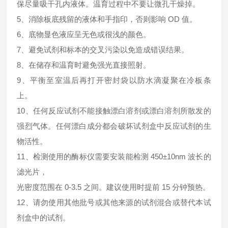
保尽量吸干孔内液体。温育过程中不要让微孔干燥掉。
5、消除板底残留的液体和手指印，否则影响 OD 值。
6、底物显色液应呈无色或很浅的颜色。
7、避免试剂和标本的交叉污染以免造成错误结果。
8、在储存和温育时避免强光直接照射。
9、平衡至室温后再打开密封袋以防水滴凝聚在冷板条
上。
10、任何反应试剂不能接触漂白溶剂或漂白溶剂所散发的
强烈气体。任何漂白成分都会破坏试剂盒中反应试剂的生
物活性。
11、检测使用的酶标仪需要安装能检测 450±10nm 波长的
滤光片，
光密度范围在 0-3.5 之间。建议使用时提前 15 分钟预热。
12、请勿使用其他批号或其他来源的试剂混合或替代本试
剂盒中的试剂。