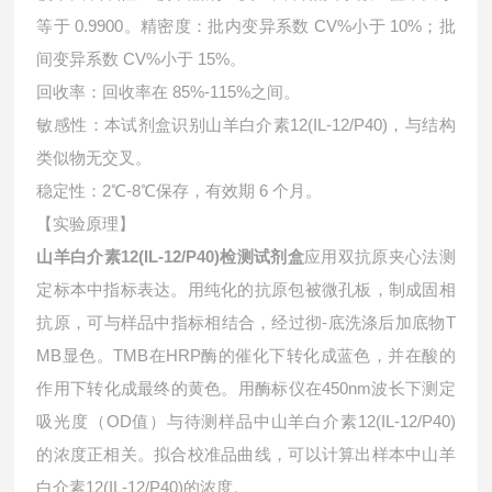
等于 0.9900。精密度：批内变异系数 CV%小于 10%；批
间变异系数 CV%小于 15%。
回收率：回收率在 85%-115%之间。
敏感性：本试剂盒识别山羊白介素12(IL-12/P40)，与结构
类似物无交叉。
稳定性：2℃-8℃保存，有效期 6 个月。
【实验原理】
山羊白介素12(IL-12/P40)检测试剂盒
应用双抗原夹心法测
定标本中指标表达。用纯化的抗原包被微孔板，制成固相
抗原，可与样品中指标相结合，经过彻-底洗涤后加底物T
MB显色。TMB在HRP酶的催化下转化成蓝色，并在酸的
作用下转化成最终的黄色。用酶标仪在450nm波长下测定
吸光度（OD值）与待测样品中
山羊白介素12(IL-12/P40)
的浓度正相关。拟合校准品曲线，可以计算出样本中
山羊
白介素12(IL-12/P40)的浓度。