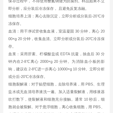
保存过程中， 不得使用叠氮钠做为防腐剂。样品如果不立
即分析，应分装后冷冻保存， 且避免反复冻融。
细胞培养上清：离心去除沉淀，立即分析或分装后-20℃冷
冻保存。
血清：用干净试管收集血液，室温凝固 30 分钟，离心 20
00×g 20 分钟，收集血清。立即分析或分装后-20℃冷冻保
存。
血浆：采用肝素、柠檬酸盐或 EDTA 抗凝，抽血后 30 分
钟内在2-8℃离心 2000×g 20 分钟。为消除血小板的影
响，建议在 2-8℃进一步离心 10000×g 10 分钟。立即分析
或分后-20℃冷冻保存。
细胞裂解液：对于贴壁细胞，去除培养液，用 PBS、生理
盐水或无血清培养液洗一遍。加入适量裂解液，用移液器
吹打数下，使裂解液和细胞充分接触。通常 10 秒后，细
胞就会被裂解。对于悬浮细胞，离心收集细胞，用 PBS、