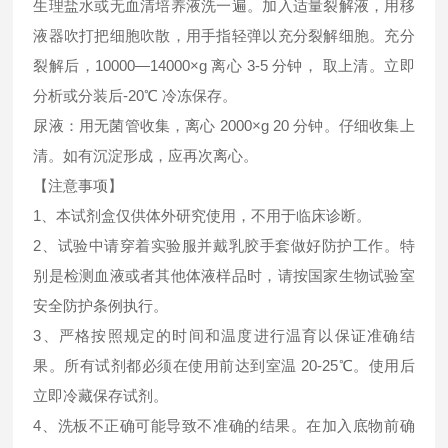
生理盐水或无血清培养液洗一遍。加入适量裂解液，用移
液器吹打把细胞吹散，用手指轻弹以充分裂解细胞。充分
裂解后，10000—14000×g 离心 3-5 分钟， 取上清。立即
分析或分装后-20℃ 冷冻保存。
尿液：用无菌管收集，离心 2000×g 20 分钟。仔细收集上
清。如有沉淀形成，应再次离心。
【注意事项】
1、本试剂盒仅供体外研究使用，不用于临床诊断。
2、试验中请穿着实验服并戴乳胶手套做好防护工作。特
别是检测血液或者其他体液样品时，请按国家生物试验室
安全防护条例执行。
3、严格按照规定的时间和温度进行温育以保证准确结
果。所有试剂都必须在使用前达到室温 20-25℃。使用后
立即冷藏保存试剂。
4、洗板不正确可能导致不准确的结果。在加入底物前确