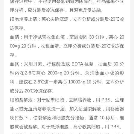
保存过程中， 不得使用叠氮钠做为防腐剂。样品如果不立
即分析，应分装后冷冻保存， 且避免反复冻融。
细胞培养上清：离心去除沉淀，立即分析或分装后-20℃冷
冻保存。
血清：用干净试管收集血液，室温凝固 30 分钟，离心 20
00×g 20 分钟，收集血清。立即分析或分装后-20℃冷冻保
存。
血浆：采用肝素、柠檬酸盐或 EDTA 抗凝，抽血后 30 分
钟内在2-8℃离心 2000×g 20 分钟。为消除血小板的影
响，建议在 2-8℃进一步离心 10000×g 10 分钟。立即分析
或分后-20℃冷冻保存。
细胞裂解液：对于贴壁细胞，去除培养液，用 PBS、生理
盐水或无血清培养液洗一遍。加入适量裂解液，用移液器
吹打数下，使裂解液和细胞充分接触。通常 10 秒后，细
胞就会被裂解。对于悬浮细胞，离心收集细胞，用 PBS、