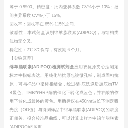
等于 0.9900。精密度：批内变异系数 CV%小于 10%；批
间变异系数 CV%小于 15%。
回收率：回收率在 85%-115%之间。
敏感性：本试剂盒识别绵羊脂联素(ADIPOQ)，与结构类
似物无交叉。
稳定性：2℃-8℃保存，有效期 6 个月。
【实验原理】
绵羊脂联素(ADIPOQ)检测试剂盒
应用双抗原夹心法测定
标本中指标表达。用纯化的抗原包被微孔板，制成固相抗
原，可与样品中指标相结合，经过彻-底洗涤后加底物TM
B显色。TMB在HRP酶的催化下转化成蓝色，并在酸的作
用下转化成最终的黄色。用酶标仪在450nm波长下测定吸
光度（OD值）与待测样品中
绵羊脂联素(ADIPOQ)的浓度
正相关。拟合校准品曲线，可以计算出样本中
绵羊脂联素
(ADIPOQ)的浓度。