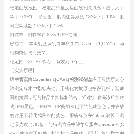
校准曲线线性：校准品剂量反应曲线相关系数 r 值，大于
等于 0.9900。精密度：批内变异系数 CV%小于 10%；批
间变异系数 CV%小于 15%。
回收率：回收率在 85%-115%之间。
敏感性：本试剂盒识别绵羊窖蛋白Caveolin-1(CAV1)，与
结构类似物无交叉。
稳定性：2℃-8℃保存，有效期 6 个月。
【实验原理】
绵羊窖蛋白Caveolin-1(CAV1)检测试剂盒
应用双抗原夹心
法测定标本中指标表达。用纯化的抗原包被微孔板，制成
固相抗原，可与样品中指标相结合，经过彻-底洗涤后加底
物TMB显色。TMB在HRP酶的催化下转化成蓝色，并在酸
的作用下转化成最终的黄色。用酶标仪在450nm波长下测
定吸光度（OD值）与待测样品中
绵羊窖蛋白Caveolin-1(C
AV1)的浓度正相关。拟合校准品曲线，可以计算出样本中