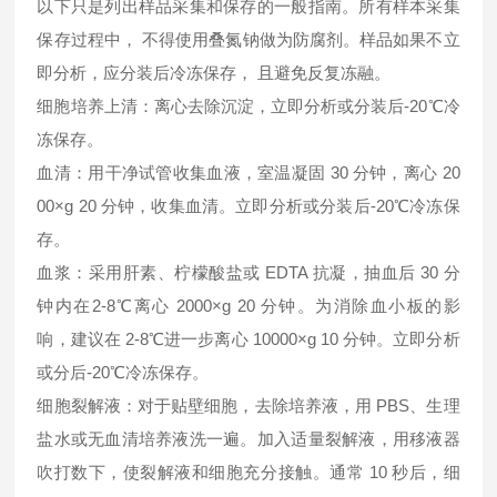
以下只是列出样品采集和保存的一般指南。所有样本采集
保存过程中， 不得使用叠氮钠做为防腐剂。样品如果不立
即分析，应分装后冷冻保存， 且避免反复冻融。
细胞培养上清：离心去除沉淀，立即分析或分装后-20℃冷
冻保存。
血清：用干净试管收集血液，室温凝固 30 分钟，离心 20
00×g 20 分钟，收集血清。立即分析或分装后-20℃冷冻保
存。
血浆：采用肝素、柠檬酸盐或 EDTA 抗凝，抽血后 30 分
钟内在2-8℃离心 2000×g 20 分钟。为消除血小板的影
响，建议在 2-8℃进一步离心 10000×g 10 分钟。立即分析
或分后-20℃冷冻保存。
细胞裂解液：对于贴壁细胞，去除培养液，用 PBS、生理
盐水或无血清培养液洗一遍。加入适量裂解液，用移液器
吹打数下，使裂解液和细胞充分接触。通常 10 秒后，细