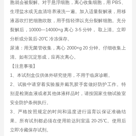
胞就会被裂解。对于悬浮细胞，离心收集细胞，用 PBS、
生理盐水或无血清培养液洗一遍。加入适量裂解液，用移
液器吹打把细胞吹散，用手指轻弹以充分裂解细胞。充分
裂解后，10000—14000×g 离心 3-5 分钟， 取上清。立即
分析或分装后-20℃ 冷冻保存。
尿液：用无菌管收集，离心 2000×g 20 分钟。仔细收集上
清。如有沉淀形成，应再次离心。
【注意事项】
1、本试剂盒仅供体外研究使用，不用于临床诊断。
2、试验中请穿着实验服并戴乳胶手套做好防护工作。特
别是检测血液或者其他体液样品时，请按国家生物试验室
安全防护条例执行。
3、严格按照规定的时间和温度进行温育以保证准确结
果。所有试剂都必须在使用前达到室温 20-25℃。使用后
立即冷藏保存试剂。