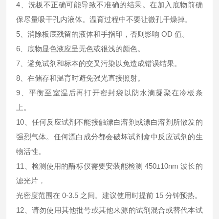
4、洗板不正确可能导致不准确的结果。在加入底物前确
保尽量吸干孔内液体。温育过程中不要让微孔干燥掉。
5、消除板底残留的液体和手指印，否则影响 OD 值。
6、底物显色液应呈无色或很浅的颜色。
7、避免试剂和标本的交叉污染以免造成错误结果。
8、在储存和温育时避免强光直接照射。
9、平衡至室温后再打开密封袋以防水滴凝聚在冷板条
上。
10、任何反应试剂不能接触漂白溶剂或漂白溶剂所散发的
强烈气体。任何漂白成分都会破坏试剂盒中反应试剂的生
物活性。
11、检测使用的酶标仪需要安装能检测 450±10nm 波长的
滤光片，
光密度范围在 0-3.5 之间。建议使用时提前 15 分钟预热。
12、请勿使用其他批号或其他来源的试剂混合或替代本试