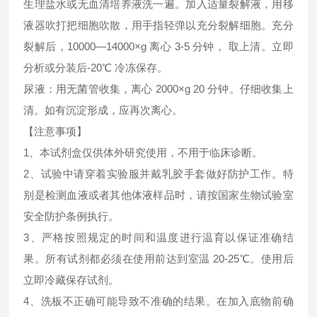
生理盐水或无血清培养液洗一遍。加入适量裂解液，用移
液器吹打把细胞吹散，用手指轻弹以充分裂解细胞。充分
裂解后，10000—14000×g 离心 3-5 分钟， 取上清。立即
分析或分装后-20℃ 冷冻保存。
尿液：用无菌管收集，离心 2000×g 20 分钟。仔细收集上
清。如有沉淀形成，应再次离心。
【注意事项】
1、本试剂盒仅供体外研究使用，不用于临床诊断。
2、试验中请穿着实验服并戴乳胶手套做好防护工作。特
别是检测血液或者其他体液样品时，请按国家生物试验室
安全防护条例执行。
3、严格按照规定的时间和温度进行温育以保证准确结
果。所有试剂都必须在使用前达到室温 20-25℃。使用后
立即冷藏保存试剂。
4、洗板不正确可能导致不准确的结果。在加入底物前确