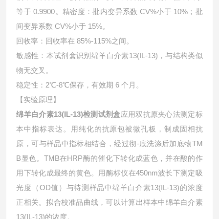
等于 0.9900。精密度：批内变异系数 CV%小于 10%；批
间变异系数 CV%小于 15%。
回收率：回收率在 85%-115%之间。
敏感性：本试剂盒识别绵羊白介素13(IL-13)，与结构类似
物无交叉。
稳定性：2℃-8℃保存，有效期 6 个月。
【实验原理】
绵羊白介素13(IL-13)检测试剂盒
应用双抗原夹心法测定标
本中指标表达。用纯化的抗原包被微孔板，制成固相抗
原，可与样品中指标相结合，经过彻-底洗涤后加底物TM
B显色。TMB在HRP酶的催化下转化成蓝色，并在酸的作
用下转化成最终的黄色。用酶标仪在450nm波长下测定吸
光度（OD值）与待测样品中
绵羊白介素13(IL-13)的浓度
正相关。拟合校准品曲线，可以计算出样本中
绵羊白介素
13(IL-13)的浓度。