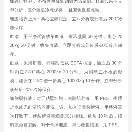
保存过程中， 不得使用叠氮钠做为防腐剂。样品如果不立
即分析，应分装后冷冻保存， 且避免反复冻融。
细胞培养上清：离心去除沉淀，立即分析或分装后-20℃冷
冻保存。
血清：用干净试管收集血液，室温凝固 30 分钟，离心 20
00×g 20 分钟，收集血清。立即分析或分装后-20℃冷冻保
存。
血浆：采用肝素、柠檬酸盐或 EDTA 抗凝，抽血后 30 分
钟内在2-8℃离心 2000×g 20 分钟。为消除血小板的影
响，建议在 2-8℃进一步离心 10000×g 10 分钟。立即分析
或分后-20℃冷冻保存。
细胞裂解液：对于贴壁细胞，去除培养液，用 PBS、生理
盐水或无血清培养液洗一遍。加入适量裂解液，用移液器
吹打数下，使裂解液和细胞充分接触。通常 10 秒后，细
胞就会被裂解。对于悬浮细胞，离心收集细胞，用 PBS、