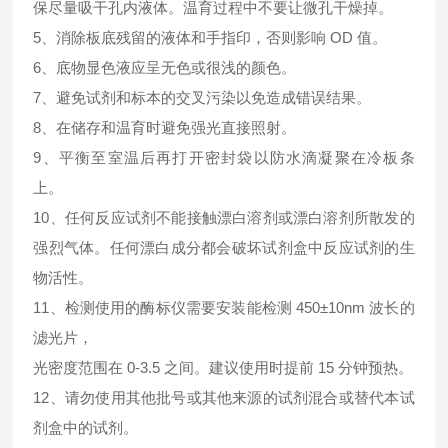
保尽量吸干孔内液体。温育过程中不要让微孔干燥掉。
5、消除板底残留的液体和手指印，否则影响 OD 值。
6、底物显色液应呈无色或很浅的颜色。
7、避免试剂和标本的交叉污染以免造成错误结果。
8、在储存和温育时避免强光直接照射。
9、平衡至室温后再打开密封袋以防水滴凝聚在冷板条
上。
10、任何反应试剂不能接触漂白溶剂或漂白溶剂所散发的
强烈气体。任何漂白成分都会破坏试剂盒中反应试剂的生
物活性。
11、检测使用的酶标仪需要安装能检测 450±10nm 波长的
滤光片，
光密度范围在 0-3.5 之间。建议使用时提前 15 分钟预热。
12、请勿使用其他批号或其他来源的试剂混合或替代本试
剂盒中的试剂。