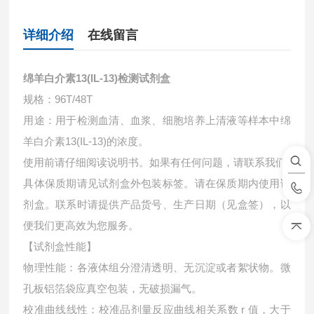
详细介绍
在线留言
绵羊白介素13(IL-13)检测试剂盒
规格：96T/48T
用途：用于检测血清、血浆、细胞培养上清液等样本中
绵
羊白介素13(IL-13)的浓度。
使用前请仔细阅读说明书。如果有任何问题，请联系我们
具体保质期请见试剂盒外包装标签。请在保质期内使用试
剂盒。联系时请提供产品货号、生产日期（见盒签），以
便我们更高效为您服务。
【试剂盒性能】
物理性能：各液体组分澄清透明、无沉淀或者絮状物。微
孔板铝箔袋应真空包装，无破损漏气。
校准曲线线性：校准品剂量反应曲线相关系数 r 值，大于