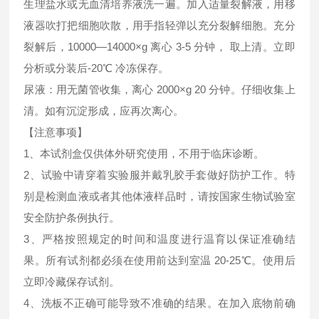
生理盐水或无血清培养液洗一遍。加入适量裂解液，用移
液器吹打把细胞吹散，用手指轻弹以充分裂解细胞。充分
裂解后，10000—14000×g 离心 3-5 分钟， 取上清。立即
分析或分装后-20℃ 冷冻保存。
尿液：用无菌管收集，离心 2000×g 20 分钟。仔细收集上
清。如有沉淀形成，应再次离心。
【注意事项】
1、本试剂盒仅供体外研究使用，不用于临床诊断。
2、试验中请穿着实验服并戴乳胶手套做好防护工作。特
别是检测血液或者其他体液样品时，请按国家生物试验室
安全防护条例执行。
3、严格按照规定的时间和温度进行温育以保证准确结
果。所有试剂都必须在使用前达到室温 20-25℃。使用后
立即冷藏保存试剂。
4、洗板不正确可能导致不准确的结果。在加入底物前确