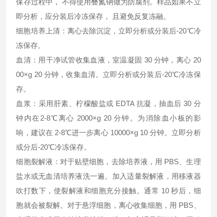
保存过程中， 不得使用叠氮钠做为防腐剂。样品如果不立
即分析，应分装后冷冻保存， 且避免反复冻融。
细胞培养上清：离心去除沉淀，立即分析或分装后-20℃冷
冻保存。
血清：用干净试管收集血液，室温凝固 30 分钟，离心 20
00×g 20 分钟，收集血清。立即分析或分装后-20℃冷冻保
存。
血浆：采用肝素、柠檬酸盐或 EDTA 抗凝，抽血后 30 分
钟内在2-8℃离心 2000×g 20 分钟。为消除血小板的影
响，建议在 2-8℃进一步离心 10000×g 10 分钟。立即分析
或分后-20℃冷冻保存。
细胞裂解液：对于贴壁细胞，去除培养液，用 PBS、生理
盐水或无血清培养液洗一遍。加入适量裂解液，用移液器
吹打数下，使裂解液和细胞充分接触。通常 10 秒后，细
胞就会被裂解。对于悬浮细胞，离心收集细胞，用 PBS、