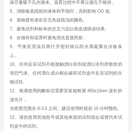
保尽量吸干孔内液体。温育过程中不要让微孔干燥掉。
5、消除板底残留的液体和手指印，否则影响 OD 值。
6、底物显色液应呈无色或很浅的颜色。
7、避免试剂和标本的交叉污染以免造成错误结果。
8、在储存和温育时避免强光直接照射。
9、平衡至室温后再打开密封袋以防水滴凝聚在冷板条
上。
10、任何反应试剂不能接触漂白溶剂或漂白溶剂所散发的
强烈气体。任何漂白成分都会破坏试剂盒中反应试剂的生
物活性。
11、检测使用的酶标仪需要安装能检测 450±10nm 波长的
滤光片，
光密度范围在 0-3.5 之间。建议使用时提前 15 分钟预热。
12、请勿使用其他批号或其他来源的试剂混合或替代本试
剂盒中的试剂。