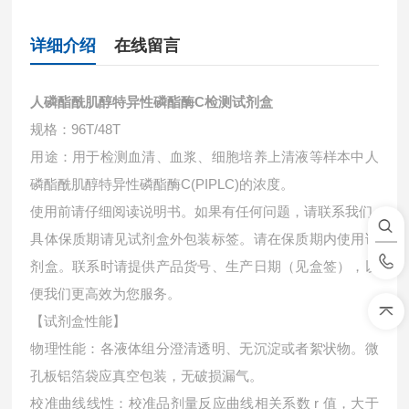
详细介绍
在线留言
人磷酯酰肌醇特异性磷酯酶C检测试剂盒
规格：96T/48T
用途：用于检测血清、血浆、细胞培养上清液等样本中
人
磷酯酰肌醇特异性磷酯酶C(PIPLC)的浓度。
使用前请仔细阅读说明书。如果有任何问题，请联系我们
具体保质期请见试剂盒外包装标签。请在保质期内使用试
剂盒。联系时请提供产品货号、生产日期（见盒签），以
便我们更高效为您服务。
【试剂盒性能】
物理性能：各液体组分澄清透明、无沉淀或者絮状物。微
孔板铝箔袋应真空包装，无破损漏气。
校准曲线线性：校准品剂量反应曲线相关系数 r 值，大于