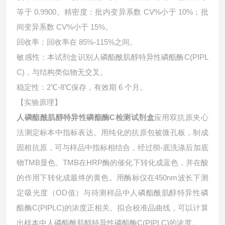
等于 0.9900。精密度：批内变异系数 CV%小于 10%；批
间变异系数 CV%小于 15%。
回收率：回收率在 85%-115%之间。
敏感性：本试剂盒识别人磷酯酰肌醇特异性磷酯酶C(PIPL
C)，与结构类似物无交叉。
稳定性：2℃-8℃保存，有效期 6 个月。
【实验原理】
人磷酯酰肌醇特异性磷酯酶C检测试剂盒
应用双抗原夹心
法测定标本中指标表达。用纯化的抗原包被微孔板，制成
固相抗原，可与样品中指标相结合，经过彻-底洗涤后加底
物TMB显色。TMB在HRP酶的催化下转化成蓝色，并在酸
的作用下转化成最终的黄色。用酶标仪在450nm波长下测
定吸光度（OD值）与待测样品中
人磷酯酰肌醇特异性磷
酯酶C(PIPLC)的浓度正相关。拟合校准品曲线，可以计算
出样本中
人磷酯酰肌醇特异性磷酯酶C(PIPLC)的浓度。