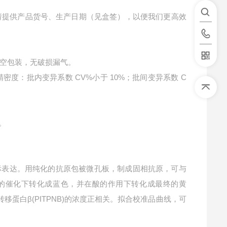
请提供产品货号、生产日期（见盒签），以便我们更高效
空包装，无破损漏气。
精密度：批内变异系数 CV%小于 10%；批间变异系数 C
。
标表达。用纯化的抗原包被微孔板，制成固相抗原，可与
P酶的催化下转化成蓝色，并在酸的作用下转化成最终的黄
转移蛋白β(PITPNB)的浓度正相关。拟合校准品曲线，可