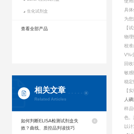
使用
具体
生化试剂盒
为您
【试
查看全部产品
物理
校准
V%
回收
敏感
稳定
相关文章
【实
Related Articles
人磷
样品
色。
如何判断ELISA检测试剂盒失
以计
效？曲线、质控品判读技巧