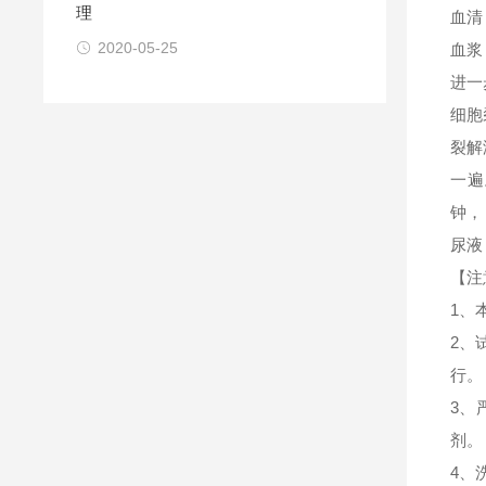
理
血清
2020-05-25
血浆
进一
细胞
裂解
一遍
钟，
尿液
【注
1、
2、
行。
3、
剂。
4、