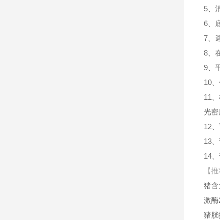
5、
6、
7、
8、
9、
10
11
光密
12
13
14
【推
猪含
激酶2
猪胱抑