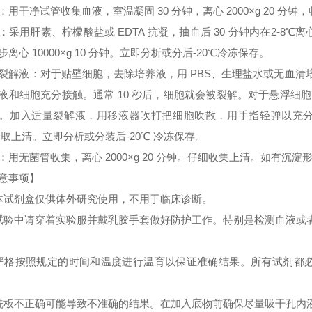
：用干净试管收集血液，室温凝固 30 分钟，离心 2000×g 20 分
：采用肝素、柠檬酸盐或 EDTA 抗凝，抽血后 30 分钟内在2-8℃离心 
步离心 10000×g 10 分钟。立即分析或分后-20℃冷冻保存。
裂解液：对于贴壁细胞，去除培养液，用 PBS、生理盐水或无血
液和细胞充分接触。通常 10 秒后，细胞就会被裂解。对于悬浮细胞
。加入适量裂解液，用移液器吹打把细胞吹散，用手指轻弹以充分裂解细胞。
 取上清。立即分析或分装后-20℃ 冷冻保存。
：用无菌管收集，离心 2000×g 20 分钟。仔细收集上清。如有沉
意事项】
本试剂盒仅供体外研究使用，不用于临床诊断。
试验中请穿着实验服并戴乳胶手套做好防护工作。特别是检测血液或
严格按照规定的时间和温度进行温育以保证准确结果。所有试剂都必须
洗板不正确可能导致不准确的结果。在加入底物前确保尽量吸干孔内