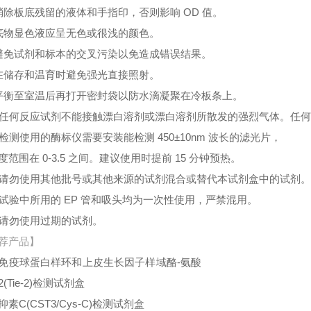
消除板底残留的液体和手指印，否则影响 OD 值。
底物显色液应呈无色或很浅的颜色。
避免试剂和标本的交叉污染以免造成错误结果。
在储存和温育时避免强光直接照射。
平衡至室温后再打开密封袋以防水滴凝聚在冷板条上。
、任何反应试剂不能接触漂白溶剂或漂白溶剂所散发的强烈气体。任
、检测使用的酶标仪需要安装能检测 450±10nm 波长的滤光片，
度范围在 0-3.5 之间。建议使用时提前 15 分钟预热。
、请勿使用其他批号或其他来源的试剂混合或替代本试剂盒中的试剂
、试验中所用的 EP 管和吸头均为一次性使用，严禁混用。
、请勿使用过期的试剂。
荐产品】
免疫球蛋白样环和上皮生长因子样域酪-氨酸
(Tie-2)检测试剂盒
素C(CST3/Cys-C)检测试剂盒