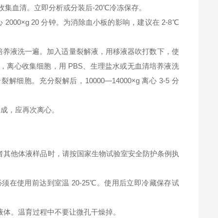
钟，收集血清。立即分析或分装后-20℃冷冻保存。
2000×g 20 分钟。为消除血小板的影响，建议在 2-8℃
清培养液洗一遍。加入适量裂解液，用移液器吹打数下，使
，离心收集细胞，用 PBS、生理盐水或无血清培养液洗
充分裂解后，10000—14000×g 离心 3-5 分
淀形成，应再次离心。
者其他体液样品时，请按国家生物试验室安全防护条例执
在使用前达到室温 20-25℃。使用后立即冷藏保存试
液体。温育过程中不要让微孔干燥掉。