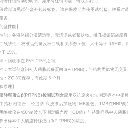
前请仔细阅读说明书。如果有任何问题，请联系我们
保质期请见试剂盒外包装标签。请在保质期内使用试剂盒。联系时
服务。
剂盒性能】
性能：各液体组分澄清透明、无沉淀或者絮状物。微孔板铝箔袋应真
曲线线性：校准品剂量反应曲线相关系数 r 值，大于等于 0.9900。
小于 15%。
率：回收率在 85%-115%之间。
性：本试剂盒识别人磷脂转移蛋白β(PITPNB)，与结构类似物无交叉
性：2℃-8℃保存，有效期 6 个月。
验原理】
脂转移蛋白β(PITPNB)检测试剂盒
应用双抗原夹心法测定标本中指
中指标相结合，经过彻-底洗涤后加底物TMB显色。TMB在HR
用酶标仪在450nm波长下测定吸光度（OD值）与待测样品中
人磷脂
算出样本中
人磷脂转移蛋白β(PITPNB)的浓度。