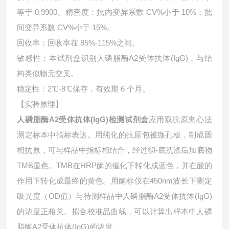
等于 0.9900。精密度：批内变异系数 CV%小于 10%；批
间变异系数 CV%小于 15%。
回收率：回收率在 85%-115%之间。
敏感性：本试剂盒识别人磷脂酶A2受体抗体(IgG)，与结
构类似物无交叉。
稳定性：2℃-8℃保存，有效期 6 个月。
【实验原理】
人磷脂酶A2受体抗体(IgG)检测试剂盒
应用双抗原夹心法
测定标本中指标表达。用纯化的抗原包被微孔板，制成固
相抗原，可与样品中指标相结合，经过彻-底洗涤后加底物
TMB显色。TMB在HRP酶的催化下转化成蓝色，并在酸的
作用下转化成最终的黄色。用酶标仪在450nm波长下测定
吸光度（OD值）与待测样品中
人磷脂酶A2受体抗体(IgG)
的浓度正相关。拟合校准品曲线，可以计算出样本中
人磷
脂酶A2受体抗体(IgG)的浓度。