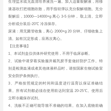
生理盐水或无血清培养液洗一遍。加入适量裂解液，用移
液器吹打把细胞吹散，用手指轻弹以充分裂解细胞。充分
裂解后，10000—14000×g 离心 3-5 分钟， 取上清。立即
分析或分装后-20℃ 冷冻保存。
尿液：用无菌管收集，离心 2000×g 20 分钟。仔细收集上
清。如有沉淀形成，应再次离心。
【注意事项】
1、本试剂盒仅供体外研究使用，不用于临床诊断。
2、试验中请穿着实验服并戴乳胶手套做好防护工作。特
别是检测血液或者其他体液样品时，请按国家生物试验室
安全防护条例执行。
3、严格按照规定的时间和温度进行温育以保证准确结
果。所有试剂都必须在使用前达到室温 20-25℃。使用后
立即冷藏保存试剂。
4、洗板不正确可能导致不准确的结果。在加入底物前确