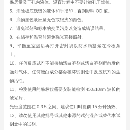
保尽量吸干孔内液体。温育过程中不要让微孔干燥掉。
5、消除板底残留的液体和手指印，否则影响 OD 值。
6、底物显色液应呈无色或很浅的颜色。
7、避免试剂和标本的交叉污染以免造成错误结果。
8、在储存和温育时避免强光直接照射。
9、平衡至室温后再打开密封袋以防水滴凝聚在冷板条
上。
10、任何反应试剂不能接触漂白溶剂或漂白溶剂所散发的
强烈气体。任何漂白成分都会破坏试剂盒中反应试剂的生
物活性。
11、检测使用的酶标仪需要安装能检测 450±10nm 波长的
滤光片，
光密度范围在 0-3.5 之间。建议使用时提前 15 分钟预热。
12、请勿使用其他批号或其他来源的试剂混合或替代本试
剂盒中的试剂。