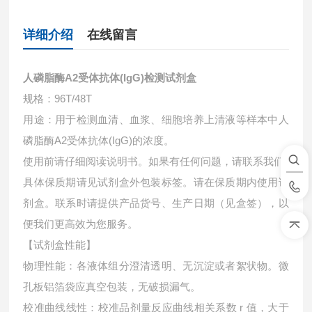
详细介绍
在线留言
人磷脂酶A2受体抗体(IgG)检测试剂盒
规格：96T/48T
用途：用于检测血清、血浆、细胞培养上清液等样本中
人
磷脂酶A2受体抗体(IgG)的浓度。
使用前请仔细阅读说明书。如果有任何问题，请联系我们
具体保质期请见试剂盒外包装标签。请在保质期内使用试
剂盒。联系时请提供产品货号、生产日期（见盒签），以
便我们更高效为您服务。
【试剂盒性能】
物理性能：各液体组分澄清透明、无沉淀或者絮状物。微
孔板铝箔袋应真空包装，无破损漏气。
校准曲线线性：校准品剂量反应曲线相关系数 r 值，大于