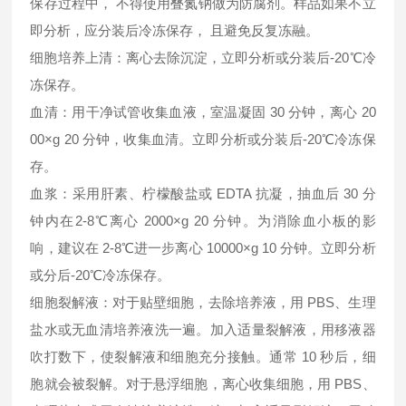
保存过程中， 不得使用叠氮钠做为防腐剂。样品如果不立
即分析，应分装后冷冻保存， 且避免反复冻融。
细胞培养上清：离心去除沉淀，立即分析或分装后-20℃冷
冻保存。
血清：用干净试管收集血液，室温凝固 30 分钟，离心 20
00×g 20 分钟，收集血清。立即分析或分装后-20℃冷冻保
存。
血浆：采用肝素、柠檬酸盐或 EDTA 抗凝，抽血后 30 分
钟内在2-8℃离心 2000×g 20 分钟。为消除血小板的影
响，建议在 2-8℃进一步离心 10000×g 10 分钟。立即分析
或分后-20℃冷冻保存。
细胞裂解液：对于贴壁细胞，去除培养液，用 PBS、生理
盐水或无血清培养液洗一遍。加入适量裂解液，用移液器
吹打数下，使裂解液和细胞充分接触。通常 10 秒后，细
胞就会被裂解。对于悬浮细胞，离心收集细胞，用 PBS、