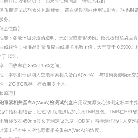
前请仔细阅读说明书。如果有任何问题，请联系我们
保质期请见试剂盒外包装标签。请在保质期内使用试剂盒。联系时
服务。
剂盒性能】
性能：各液体组分澄清透明、无沉淀或者絮状物。微孔板铝箔袋应真
曲线线性：校准品剂量反应曲线相关系数 r 值，大于等于 0.9900。
小于 15%。
率：回收率在 85%-115%之间。
性：本试剂盒识别人空泡毒素相关蛋白A(VacA)，与结构类似物无交
性：2℃-8℃保存，有效期 6 个月。
验原理】
泡毒素相关蛋白A(VacA)检测试剂盒
应用双抗原夹心法测定标本中
品中指标相结合，经过彻-底洗涤后加底物TMB显色。TMB在HR
用酶标仪在450nm波长下测定吸光度（OD值）与待测样品中
人空泡
计算出样本中
人空泡毒素相关蛋白A(VacA)的浓度。