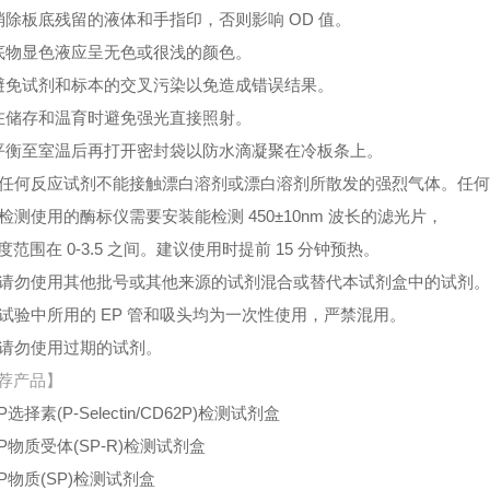
消除板底残留的液体和手指印，否则影响 OD 值。
底物显色液应呈无色或很浅的颜色。
避免试剂和标本的交叉污染以免造成错误结果。
在储存和温育时避免强光直接照射。
平衡至室温后再打开密封袋以防水滴凝聚在冷板条上。
、任何反应试剂不能接触漂白溶剂或漂白溶剂所散发的强烈气体。任
、检测使用的酶标仪需要安装能检测 450±10nm 波长的滤光片，
度范围在 0-3.5 之间。建议使用时提前 15 分钟预热。
、请勿使用其他批号或其他来源的试剂混合或替代本试剂盒中的试剂
、试验中所用的 EP 管和吸头均为一次性使用，严禁混用。
、请勿使用过期的试剂。
荐产品】
选择素(P-Selectin/CD62P)检测试剂盒
P物质受体(SP-R)检测试剂盒
P物质(SP)检测试剂盒