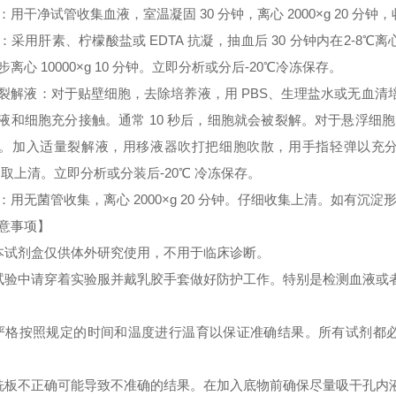
：用干净试管收集血液，室温凝固 30 分钟，离心 2000×g 20 分
：采用肝素、柠檬酸盐或 EDTA 抗凝，抽血后 30 分钟内在2-8℃离心 
步离心 10000×g 10 分钟。立即分析或分后-20℃冷冻保存。
裂解液：对于贴壁细胞，去除培养液，用 PBS、生理盐水或无血
液和细胞充分接触。通常 10 秒后，细胞就会被裂解。对于悬浮细胞
。加入适量裂解液，用移液器吹打把细胞吹散，用手指轻弹以充分裂解细胞。
 取上清。立即分析或分装后-20℃ 冷冻保存。
：用无菌管收集，离心 2000×g 20 分钟。仔细收集上清。如有沉
意事项】
本试剂盒仅供体外研究使用，不用于临床诊断。
试验中请穿着实验服并戴乳胶手套做好防护工作。特别是检测血液或
严格按照规定的时间和温度进行温育以保证准确结果。所有试剂都必须
洗板不正确可能导致不准确的结果。在加入底物前确保尽量吸干孔内