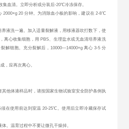
钟，收集血清。立即分析或分装后-20℃冷冻保存。
2000×g 20 分钟。为消除血小板的影响，建议在 2-8℃
清培养液洗一遍。加入适量裂解液，用移液器吹打数下，使
，离心收集细胞，用 PBS、生理盐水或无血清培养液洗
充分裂解后，10000—14000×g 离心 3-5 分
淀形成，应再次离心。
者其他体液样品时，请按国家生物试验室安全防护条例执
在使用前达到室温 20-25℃。使用后立即冷藏保存试
液体。温育过程中不要让微孔干燥掉。