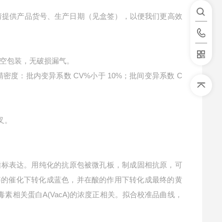
请提供产品货号、生产日期（见盒签），以便我们更高效
空包装，无破损漏气。
精密度：批内变异系数 CV%小于 10%；批间变异系数 C
叉。
指标表达。用纯化的抗原包被微孔板，制成固相抗原，可
P酶的催化下转化成蓝色，并在酸的作用下转化成最终的黄
毒素相关蛋白A(VacA)的浓度正相关。拟合校准品曲线，