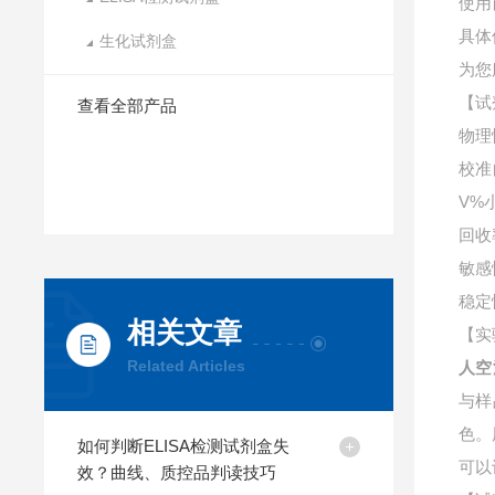
使用
具体
生化试剂盒
为您
【试
查看全部产品
物理
校准
V%
回收
敏感
稳定
相关文章
【实
Related Articles
人空
与样
色。
如何判断ELISA检测试剂盒失
可以
效？曲线、质控品判读技巧