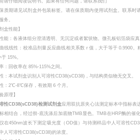
前请仔细阅读说明书。如果有任何问题，请联系我们
保质期请见试剂盒外包装标签。请在保质期内使用试剂盒。联系时
服务。
剂盒性能】
性能：各液体组分澄清透明、无沉淀或者絮状物。微孔板铝箔袋应真
曲线线性：校准品剂量反应曲线相关系数 r 值，大于等于 0.9900。
小于 15%。
率：回收率在 85%-115%之间。
性：本试剂盒识别人可溶性CD38(sCD38)，与结构类似物无交叉。
性：2℃-8℃保存，有效期 6 个月。
验原理】
溶性CD38(sCD38)检测试剂盒
应用双抗原夹心法测定标本中指标表
标相结合，经过彻-底洗涤后加底物TMB显色。TMB在HRP酶的
仪在450nm波长下测定吸光度（OD值）与待测样品中
人可溶性CD3
中
人可溶性CD38(sCD38)的浓度。