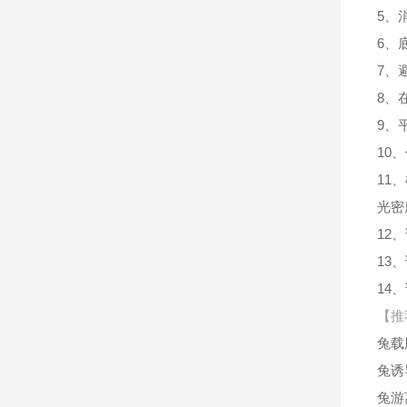
5、
6、
7、
8、
9、
10
11
光密
12
13
14
【推
兔载
兔诱
兔游