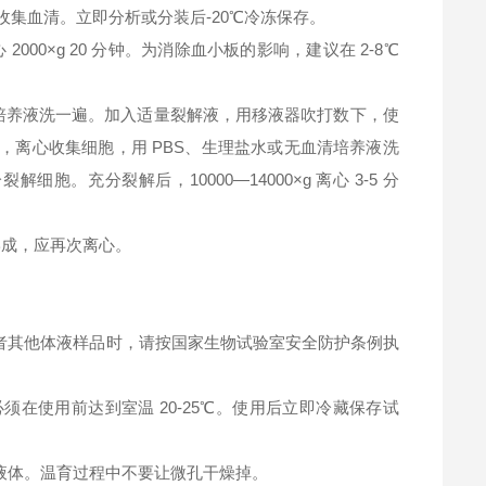
钟，收集血清。立即分析或分装后-20℃冷冻保存。
2000×g 20 分钟。为消除血小板的影响，建议在 2-8℃
清培养液洗一遍。加入适量裂解液，用移液器吹打数下，使
，离心收集细胞，用 PBS、生理盐水或无血清培养液洗
充分裂解后，10000—14000×g 离心 3-5 分
淀形成，应再次离心。
者其他体液样品时，请按国家生物试验室安全防护条例执
在使用前达到室温 20-25℃。使用后立即冷藏保存试
液体。温育过程中不要让微孔干燥掉。