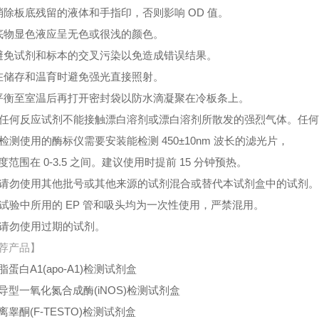
消除板底残留的液体和手指印，否则影响 OD 值。
底物显色液应呈无色或很浅的颜色。
避免试剂和标本的交叉污染以免造成错误结果。
在储存和温育时避免强光直接照射。
平衡至室温后再打开密封袋以防水滴凝聚在冷板条上。
、任何反应试剂不能接触漂白溶剂或漂白溶剂所散发的强烈气体。任
、检测使用的酶标仪需要安装能检测 450±10nm 波长的滤光片，
度范围在 0-3.5 之间。建议使用时提前 15 分钟预热。
、请勿使用其他批号或其他来源的试剂混合或替代本试剂盒中的试剂
、试验中所用的 EP 管和吸头均为一次性使用，严禁混用。
、请勿使用过期的试剂。
荐产品】
脂蛋白A1(apo-A1)检测试剂盒
导型一氧化氮合成酶(iNOS)检测试剂盒
离睾酮(F-TESTO)检测试剂盒