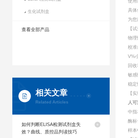
使用
具体
生化试剂盒
为您
【试
查看全部产品
物理
校准
V%
回收
敏感
稳定
相关文章
【实
Related Articles
人可
中指
酶标
如何判断ELISA检测试剂盒失
样本
效？曲线、质控品判读技巧