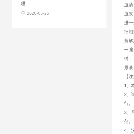
理
血清
2020-05-25
血浆
进一
细胞
裂解
一遍
钟，
尿液
【注
1、
2、
行。
3、
剂。
4、