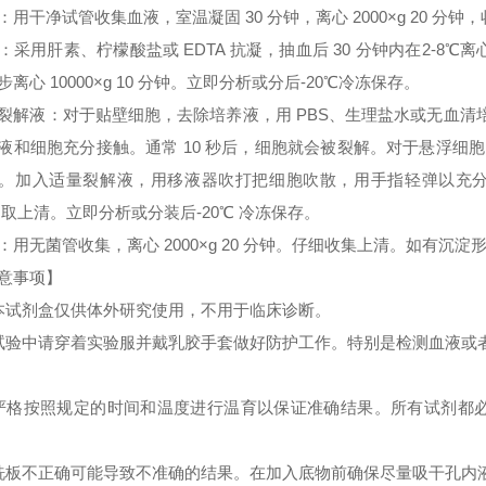
：用干净试管收集血液，室温凝固 30 分钟，离心 2000×g 20 分
：采用肝素、柠檬酸盐或 EDTA 抗凝，抽血后 30 分钟内在2-8℃离心 
步离心 10000×g 10 分钟。立即分析或分后-20℃冷冻保存。
裂解液：对于贴壁细胞，去除培养液，用 PBS、生理盐水或无血
液和细胞充分接触。通常 10 秒后，细胞就会被裂解。对于悬浮细胞
。加入适量裂解液，用移液器吹打把细胞吹散，用手指轻弹以充分裂解细胞。
 取上清。立即分析或分装后-20℃ 冷冻保存。
：用无菌管收集，离心 2000×g 20 分钟。仔细收集上清。如有沉
意事项】
本试剂盒仅供体外研究使用，不用于临床诊断。
试验中请穿着实验服并戴乳胶手套做好防护工作。特别是检测血液或
严格按照规定的时间和温度进行温育以保证准确结果。所有试剂都必须
洗板不正确可能导致不准确的结果。在加入底物前确保尽量吸干孔内