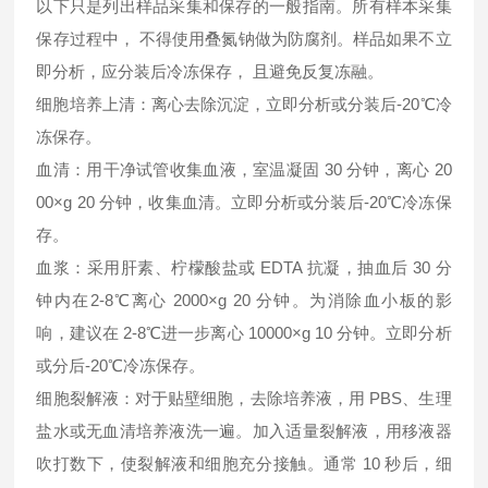
以下只是列出样品采集和保存的一般指南。所有样本采集
保存过程中， 不得使用叠氮钠做为防腐剂。样品如果不立
即分析，应分装后冷冻保存， 且避免反复冻融。
细胞培养上清：离心去除沉淀，立即分析或分装后-20℃冷
冻保存。
血清：用干净试管收集血液，室温凝固 30 分钟，离心 20
00×g 20 分钟，收集血清。立即分析或分装后-20℃冷冻保
存。
血浆：采用肝素、柠檬酸盐或 EDTA 抗凝，抽血后 30 分
钟内在2-8℃离心 2000×g 20 分钟。为消除血小板的影
响，建议在 2-8℃进一步离心 10000×g 10 分钟。立即分析
或分后-20℃冷冻保存。
细胞裂解液：对于贴壁细胞，去除培养液，用 PBS、生理
盐水或无血清培养液洗一遍。加入适量裂解液，用移液器
吹打数下，使裂解液和细胞充分接触。通常 10 秒后，细