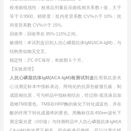
校准曲线线性：校准品剂量反应曲线相关系数 r 值，大于
等于 0.9900。精密度：批内变异系数 CV%小于 10%；批
间变异系数 CV%小于 15%。
回收率：回收率在 85%-115%之间。
敏感性：本试剂盒识别人抗心磷脂抗体IgM(ACA-IgM)，与
结构类似物无交叉。
稳定性：2℃-8℃保存，有效期 6 个月。
【实验原理】
人抗心磷脂抗体IgM(ACA-IgM)检测试剂盒
应用双抗原夹
心法测定标本中指标表达。用纯化的抗原包被微孔板，制
成固相抗原，可与样品中指标相结合，经过彻-底洗涤后加
底物TMB显色。TMB在HRP酶的催化下转化成蓝色，并在
酸的作用下转化成最终的黄色。用酶标仪在450nm波长下
测定吸光度（OD值）与待测样品中
人抗心磷脂抗体IgM(A
CA-IgM)的浓度正相关。拟合校准品曲线，可以计算出样