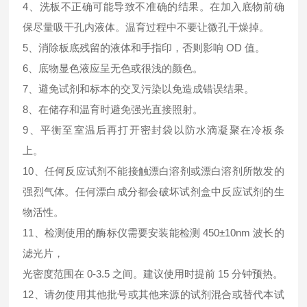
4、洗板不正确可能导致不准确的结果。在加入底物前确
保尽量吸干孔内液体。温育过程中不要让微孔干燥掉。
5、消除板底残留的液体和手指印，否则影响 OD 值。
6、底物显色液应呈无色或很浅的颜色。
7、避免试剂和标本的交叉污染以免造成错误结果。
8、在储存和温育时避免强光直接照射。
9、平衡至室温后再打开密封袋以防水滴凝聚在冷板条
上。
10、任何反应试剂不能接触漂白溶剂或漂白溶剂所散发的
强烈气体。任何漂白成分都会破坏试剂盒中反应试剂的生
物活性。
11、检测使用的酶标仪需要安装能检测 450±10nm 波长的
滤光片，
光密度范围在 0-3.5 之间。建议使用时提前 15 分钟预热。
12、请勿使用其他批号或其他来源的试剂混合或替代本试