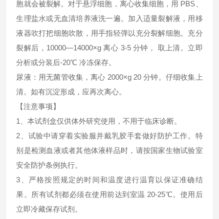
胞就会被裂解。对于悬浮细胞，离心收集细胞，用 PBS、
生理盐水或无血清培养液洗一遍。加入适量裂解液，用移
液器吹打把细胞吹散，用手指轻弹以充分裂解细胞。充分
裂解后，10000—14000×g 离心 3-5 分钟， 取上清。立即
分析或分装后-20℃ 冷冻保存。
尿液：用无菌管收集，离心 2000×g 20 分钟。仔细收集上
清。如有沉淀形成，应再次离心。
【注意事项】
1、本试剂盒仅供体外研究使用，不用于临床诊断。
2、试验中请穿着实验服并戴乳胶手套做好防护工作。特
别是检测血液或者其他体液样品时，请按国家生物试验室
安全防护条例执行。
3、严格按照规定的时间和温度进行温育以保证准确结
果。所有试剂都必须在使用前达到室温 20-25℃。使用后
立即冷藏保存试剂。