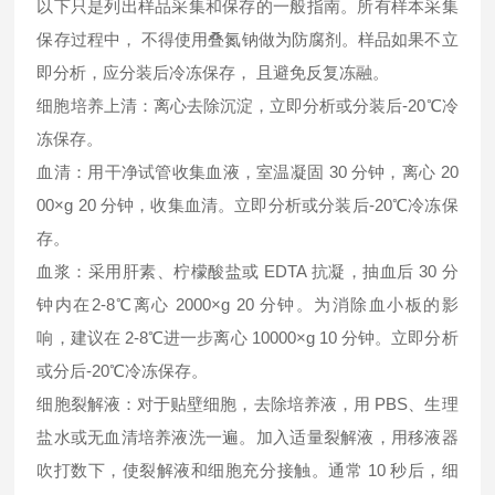
以下只是列出样品采集和保存的一般指南。所有样本采集
保存过程中， 不得使用叠氮钠做为防腐剂。样品如果不立
即分析，应分装后冷冻保存， 且避免反复冻融。
细胞培养上清：离心去除沉淀，立即分析或分装后-20℃冷
冻保存。
血清：用干净试管收集血液，室温凝固 30 分钟，离心 20
00×g 20 分钟，收集血清。立即分析或分装后-20℃冷冻保
存。
血浆：采用肝素、柠檬酸盐或 EDTA 抗凝，抽血后 30 分
钟内在2-8℃离心 2000×g 20 分钟。为消除血小板的影
响，建议在 2-8℃进一步离心 10000×g 10 分钟。立即分析
或分后-20℃冷冻保存。
细胞裂解液：对于贴壁细胞，去除培养液，用 PBS、生理
盐水或无血清培养液洗一遍。加入适量裂解液，用移液器
吹打数下，使裂解液和细胞充分接触。通常 10 秒后，细