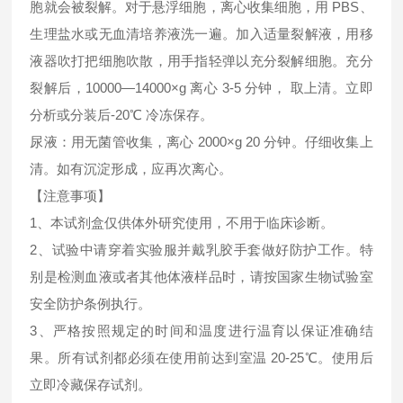
胞就会被裂解。对于悬浮细胞，离心收集细胞，用 PBS、
生理盐水或无血清培养液洗一遍。加入适量裂解液，用移
液器吹打把细胞吹散，用手指轻弹以充分裂解细胞。充分
裂解后，10000—14000×g 离心 3-5 分钟， 取上清。立即
分析或分装后-20℃ 冷冻保存。
尿液：用无菌管收集，离心 2000×g 20 分钟。仔细收集上
清。如有沉淀形成，应再次离心。
【注意事项】
1、本试剂盒仅供体外研究使用，不用于临床诊断。
2、试验中请穿着实验服并戴乳胶手套做好防护工作。特
别是检测血液或者其他体液样品时，请按国家生物试验室
安全防护条例执行。
3、严格按照规定的时间和温度进行温育以保证准确结
果。所有试剂都必须在使用前达到室温 20-25℃。使用后
立即冷藏保存试剂。