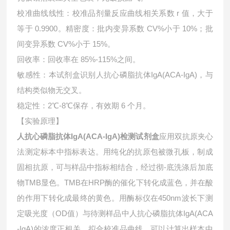
校准曲线线性：校准品剂量反应曲线相关系数 r 值，大于
等于 0.9900。精密度：批内变异系数 CV%小于 10%；批
间变异系数 CV%小于 15%。
回收率：回收率在 85%-115%之间。
敏感性：本试剂盒识别人抗心磷脂抗体IgA(ACA-IgA)，与
结构类似物无交叉。
稳定性：2℃-8℃保存，有效期 6 个月。
【实验原理】
人抗心磷脂抗体IgA(ACA-IgA)检测试剂盒
应用双抗原夹心
法测定标本中指标表达。用纯化的抗原包被微孔板，制成
固相抗原，可与样品中指标相结合，经过彻-底洗涤后加底
物TMB显色。TMB在HRP酶的催化下转化成蓝色，并在酸
的作用下转化成最终的黄色。用酶标仪在450nm波长下测
定吸光度（OD值）与待测样品中
人抗心磷脂抗体IgA(ACA
-IgA)的浓度正相关。拟合校准品曲线，可以计算出样本中