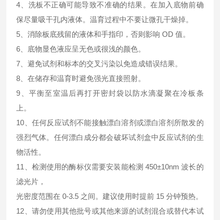
4、洗板不正确可能导致不准确的结果。在加入底物前确
保尽量吸干孔内液体。温育过程中不要让微孔干燥掉。
5、消除板底残留的液体和手指印，否则影响 OD 值。
6、底物显色液应呈无色或很浅的颜色。
7、避免试剂和标本的交叉污染以免造成错误结果。
8、在储存和温育时避免强光直接照射。
9、平衡至室温后再打开密封袋以防水滴凝聚在冷板条
上。
10、任何反应试剂不能接触漂白溶剂或漂白溶剂所散发的
强烈气体。任何漂白成分都会破坏试剂盒中反应试剂的生
物活性。
11、检测使用的酶标仪需要安装能检测 450±10nm 波长的
滤光片，
光密度范围在 0-3.5 之间。建议使用时提前 15 分钟预热。
12、请勿使用其他批号或其他来源的试剂混合或替代本试