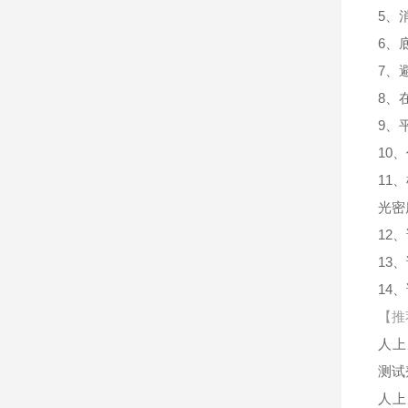
5、
6、
7、
8、
9、
10
11
光密
12
13
14
【推
人上
测试
人上