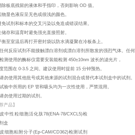
消除板底残留的液体和手指印，否则影响 OD 值。
底物显色液应呈无色或很浅的颜色。
避免试剂和标本的交叉污染以免造成错误结果。
在储存和温育时避免强光直接照射。
平衡至室温后再打开密封袋以防水滴凝聚在冷板条上。
、任何反应试剂不能接触漂白溶剂或漂白溶剂所散发的强烈气体。任
、检测使用的酶标仪需要安装能检测 450±10nm 波长的滤光片，
度范围在 0-3.5 之间。建议使用时提前 15 分钟预热。
、请勿使用其他批号或其他来源的试剂混合或替代本试剂盒中的试剂
、试验中所用的 EP 管和吸头均为一次性使用，严禁混用。
、请勿使用过期的试剂。
荐产品】
皮中性粒细胞活化肽78(ENA-78/CXCL5)检
剂盒
皮细胞粘附分子(Ep-CAM/CD362)检测试剂