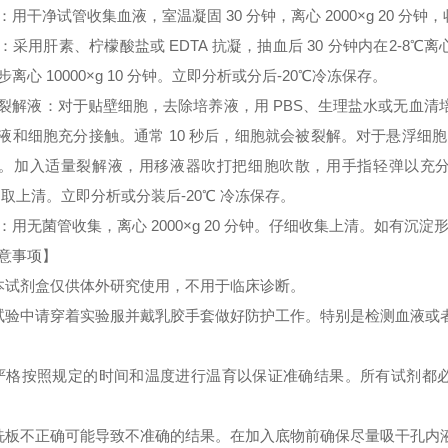
：用干净试管收集血液，室温凝固 30 分钟，离心 2000×g 20 分
：采用肝素、柠檬酸盐或 EDTA 抗凝，抽血后 30 分钟内在2-8℃离心 
步离心 10000×g 10 分钟。立即分析或分后-20℃冷冻保存。
裂解液：对于贴壁细胞，去除培养液，用 PBS、生理盐水或无血
液和细胞充分接触。通常 10 秒后，细胞就会被裂解。对于悬浮细胞
。加入适量裂解液，用移液器吹打把细胞吹散，用手指轻弹以充分裂解细胞。
 取上清。立即分析或分装后-20℃ 冷冻保存。
：用无菌管收集，离心 2000×g 20 分钟。仔细收集上清。如有沉
意事项】
本试剂盒仅供体外研究使用，不用于临床诊断。
试验中请穿着实验服并戴乳胶手套做好防护工作。特别是检测血液或
严格按照规定的时间和温度进行温育以保证准确结果。所有试剂都必须
洗板不正确可能导致不准确的结果。在加入底物前确保尽量吸干孔内