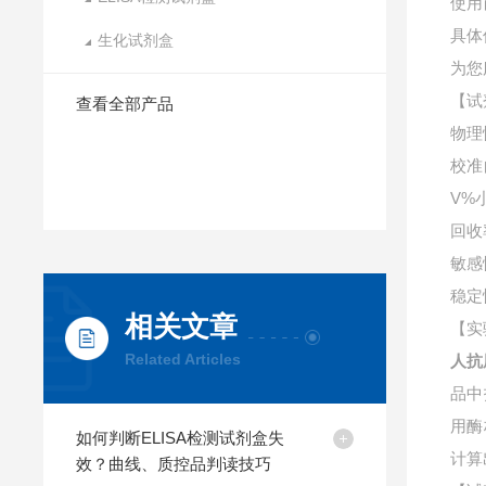
使用
具体
生化试剂盒
为您
【试
查看全部产品
物理
校准
V%
回收
敏感
稳定
相关文章
【实
Related Articles
人抗
品中
用酶
如何判断ELISA检测试剂盒失
计算
效？曲线、质控品判读技巧