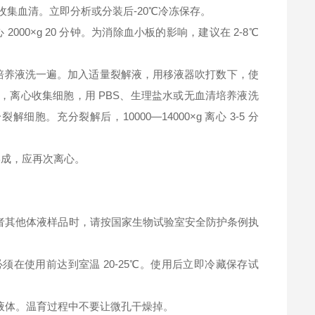
钟，收集血清。立即分析或分装后-20℃冷冻保存。
2000×g 20 分钟。为消除血小板的影响，建议在 2-8℃
清培养液洗一遍。加入适量裂解液，用移液器吹打数下，使
，离心收集细胞，用 PBS、生理盐水或无血清培养液洗
充分裂解后，10000—14000×g 离心 3-5 分
淀形成，应再次离心。
者其他体液样品时，请按国家生物试验室安全防护条例执
在使用前达到室温 20-25℃。使用后立即冷藏保存试
液体。温育过程中不要让微孔干燥掉。