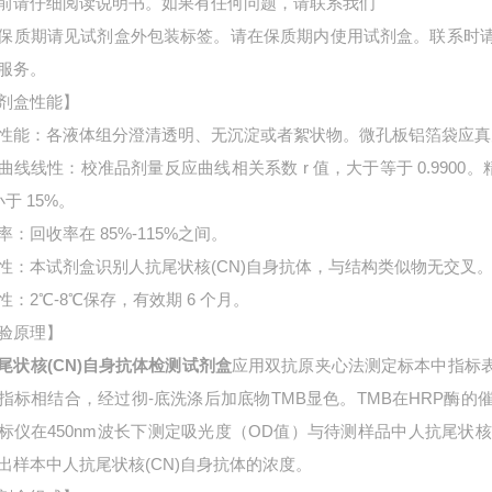
前请仔细阅读说明书。如果有任何问题，请联系我们
保质期请见试剂盒外包装标签。请在保质期内使用试剂盒。联系时
服务。
剂盒性能】
性能：各液体组分澄清透明、无沉淀或者絮状物。微孔板铝箔袋应真
曲线线性：校准品剂量反应曲线相关系数 r 值，大于等于 0.9900。
小于 15%。
率：回收率在 85%-115%之间。
性：本试剂盒识别人抗尾状核(CN)自身抗体，与结构类似物无交叉
性：2℃-8℃保存，有效期 6 个月。
验原理】
尾状核(CN)自身抗体检测试剂盒
应用双抗原夹心法测定标本中指标
指标相结合，经过彻-底洗涤后加底物TMB显色。TMB在HRP酶
标仪在450nm波长下测定吸光度（OD值）与待测样品中
人抗尾状核
出样本中
人抗尾状核(CN)自身抗体的浓度。