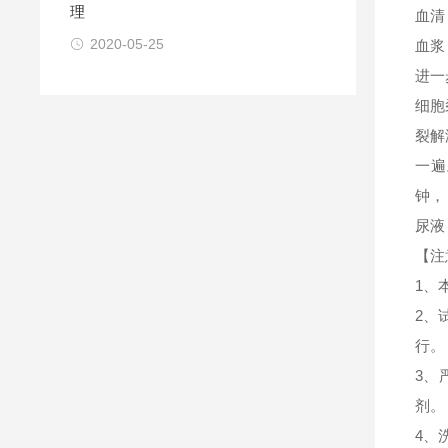
理
血清
2020-05-25
血浆
进一
细胞
裂解
一遍
钟，
尿液
【注
1、
2、
行。
3、
剂。
4、