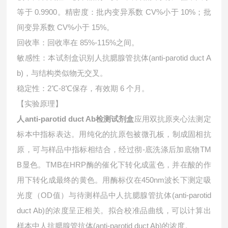
等于 0.9900。精密度：批内变异系数 CV%小于 10%；批
间变异系数 CV%小于 15%。
回收率：回收率在 85%-115%之间。
敏感性：本试剂盒识别人抗腮腺管抗体(anti-parotid duct A
b)，与结构类似物无交叉。
稳定性：2℃-8℃保存，有效期 6 个月。
【实验原理】
人anti-parotid duct Ab检测试剂盒
应用双抗原夹心法测定
标本中指标表达。用纯化的抗原包被微孔板，制成固相抗
原，可与样品中指标相结合，经过彻-底洗涤后加底物TM
B显色。TMB在HRP酶的催化下转化成蓝色，并在酸的作
用下转化成最终的黄色。用酶标仪在450nm波长下测定吸
光度（OD值）与待测样品中
人抗腮腺管抗体(anti-parotid
duct Ab)的浓度呈正相关。拟合校准品曲线，可以计算出
样本中
人抗腮腺管抗体(anti-parotid duct Ab)的浓度。