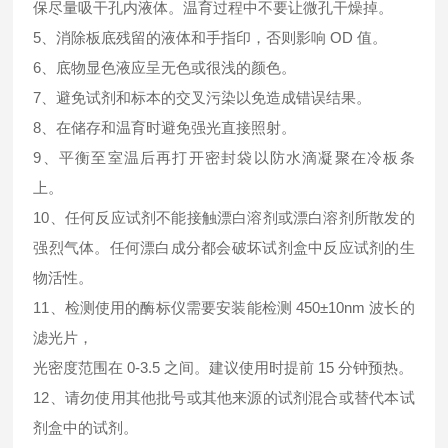
保尽量吸干孔内液体。温育过程中不要让微孔干燥掉。
5、消除板底残留的液体和手指印，否则影响 OD 值。
6、底物显色液应呈无色或很浅的颜色。
7、避免试剂和标本的交叉污染以免造成错误结果。
8、在储存和温育时避免强光直接照射。
9、平衡至室温后再打开密封袋以防水滴凝聚在冷板条
上。
10、任何反应试剂不能接触漂白溶剂或漂白溶剂所散发的
强烈气体。任何漂白成分都会破坏试剂盒中反应试剂的生
物活性。
11、检测使用的酶标仪需要安装能检测 450±10nm 波长的
滤光片，
光密度范围在 0-3.5 之间。建议使用时提前 15 分钟预热。
12、请勿使用其他批号或其他来源的试剂混合或替代本试
剂盒中的试剂。