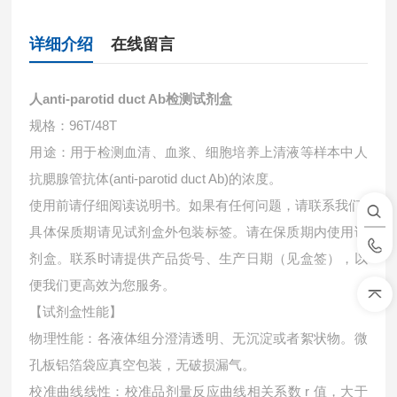
详细介绍
在线留言
人anti-parotid duct Ab检测试剂盒
规格：96T/48T
用途：用于检测血清、血浆、细胞培养上清液等样本中
人
抗腮腺管抗体(anti-parotid duct Ab)的浓度。
使用前请仔细阅读说明书。如果有任何问题，请联系我们
具体保质期请见试剂盒外包装标签。请在保质期内使用试
剂盒。联系时请提供产品货号、生产日期（见盒签），以
便我们更高效为您服务。
【试剂盒性能】
物理性能：各液体组分澄清透明、无沉淀或者絮状物。微
孔板铝箔袋应真空包装，无破损漏气。
校准曲线线性：校准品剂量反应曲线相关系数 r 值，大于