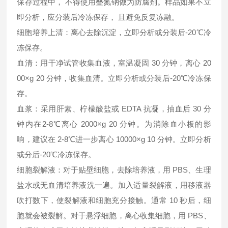
保存过程中， 不得使用叠氮钠做为防腐剂。样品如果不立
即分析，应分装后冷冻保存， 且避免反复冻融。
细胞培养上清：离心去除沉淀，立即分析或分装后-20℃冷
冻保存。
血清：用干净试管收集血液，室温凝固 30 分钟，离心 20
00×g 20 分钟，收集血清。立即分析或分装后-20℃冷冻保
存。
血浆：采用肝素、柠檬酸盐或 EDTA 抗凝，抽血后 30 分
钟内在2-8℃离心 2000×g 20 分钟。为消除血小板的影
响，建议在 2-8℃进一步离心 10000×g 10 分钟。立即分析
或分后-20℃冷冻保存。
细胞裂解液：对于贴壁细胞，去除培养液，用 PBS、生理
盐水或无血清培养液洗一遍。加入适量裂解液，用移液器
吹打数下，使裂解液和细胞充分接触。通常 10 秒后，细
胞就会被裂解。对于悬浮细胞，离心收集细胞，用 PBS、