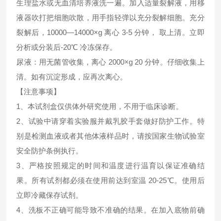
生理盐水或无血清培养液洗一遍。加入适量裂解液，用移
液器吹打把细胞吹散，用手指轻弹以充分裂解细胞。充分
裂解后，10000—14000×g 离心 3-5 分钟， 取上清。立即
分析或分装后-20℃ 冷冻保存。
尿液：用无菌管收集，离心 2000×g 20 分钟。仔细收集上
清。如有沉淀形成，应再次离心。
【注意事项】
1、本试剂盒仅供体外研究使用，不用于临床诊断。
2、试验中请穿着实验服并戴乳胶手套做好防护工作。特
别是检测血液或者其他体液样品时，请按国家生物试验室
安全防护条例执行。
3、严格按照规定的时间和温度进行温育以保证准确结
果。所有试剂都必须在使用前达到室温 20-25℃。使用后
立即冷藏保存试剂。
4、洗板不正确可能导致不准确的结果。在加入底物前确