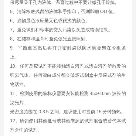
保尽量吸干孔内液体。温育过程中不要让微孔干燥掉。
5、消除板底残留的液体和手指印，否则影响 OD 值。
6、底物显色液应呈无色或很浅的颜色。
7、避免试剂和标本的交叉污染以免造成错误结果。
8、在储存和温育时避免强光直接照射。
9、平衡至室温后再打开密封袋以防水滴凝聚在冷板条
上。
10、任何反应试剂不能接触漂白溶剂或漂白溶剂所散发的
强烈气体。任何漂白成分都会破坏试剂盒中反应试剂的生
物活性。
11、检测使用的酶标仪需要安装能检测 450±10nm 波长的
滤光片，
光密度范围在 0-3.5 之间。建议使用时提前 15 分钟预热。
12、请勿使用其他批号或其他来源的试剂混合或替代本试
剂盒中的试剂。