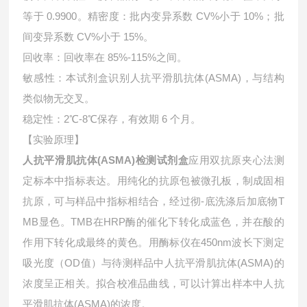
等于 0.9900。精密度：批内变异系数 CV%小于 10%；批
间变异系数 CV%小于 15%。
回收率：回收率在 85%-115%之间。
敏感性：本试剂盒识别人抗平滑肌抗体(ASMA)，与结构
类似物无交叉。
稳定性：2℃-8℃保存，有效期 6 个月。
【实验原理】
人抗平滑肌抗体(ASMA)检测试剂盒
应用双抗原夹心法测
定标本中指标表达。用纯化的抗原包被微孔板，制成固相
抗原，可与样品中指标相结合，经过彻-底洗涤后加底物T
MB显色。TMB在HRP酶的催化下转化成蓝色，并在酸的
作用下转化成最终的黄色。用酶标仪在450nm波长下测定
吸光度（OD值）与待测样品中
人抗平滑肌抗体(ASMA)的
浓度呈正相关。拟合校准品曲线，可以计算出样本中
人抗
平滑肌抗体(ASMA)的浓度。