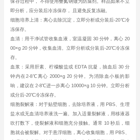
保存过程中， 不得使用叠氮钠做为防腐剂。样品如果不立
即分析，应分装后冷冻保存， 且避免反复冻融。
细胞培养上清：离心去除沉淀，立即分析或分装后-20℃冷
冻保存。
血清：用干净试管收集血液，室温凝固 30 分钟，离心 20
00×g 20 分钟，收集血清。立即分析或分装后-20℃冷冻保
存。
血浆：采用肝素、柠檬酸盐或 EDTA 抗凝，抽血后 30 分
钟内在2-8℃离心 2000×g 20 分钟。为消除血小板的影
响，建议在 2-8℃进一步离心 10000×g 10 分钟。立即分析
或分后-20℃冷冻保存。
细胞裂解液：对于贴壁细胞，去除培养液，用 PBS、生理
盐水或无血清培养液洗一遍。加入适量裂解液，用移液器
吹打数下，使裂解液和细胞充分接触。通常 10 秒后，细
胞就会被裂解。对于悬浮细胞，离心收集细胞，用 PBS、