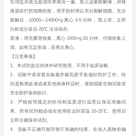
生理盐水或无血清培养液洗一遍。加入适量裂解液，用移
液器吹打把细胞吹散，用手指轻弹以充分裂解细胞。充分
裂解后，10000—14000×g 离心 3-5 分钟， 取上清。立即
分析或分装后-20℃ 冷冻保存。
尿液：用无菌管收集，离心 2000×g 20 分钟。仔细收集上
清。如有沉淀形成，应再次离心。
【注意事项】
1、本试剂盒仅供体外研究使用，不用于临床诊断。
2、试验中请穿着实验服并戴乳胶手套做好防护工作。特
别是检测血液或者其他体液样品时，请按国家生物试验室
安全防护条例执行。
3、严格按照规定的时间和温度进行温育以保证准确结
果。所有试剂都必须在使用前达到室温 20-25℃。使用后
立即冷藏保存试剂。
4、洗板不正确可能导致不准确的结果。在加入底物前确