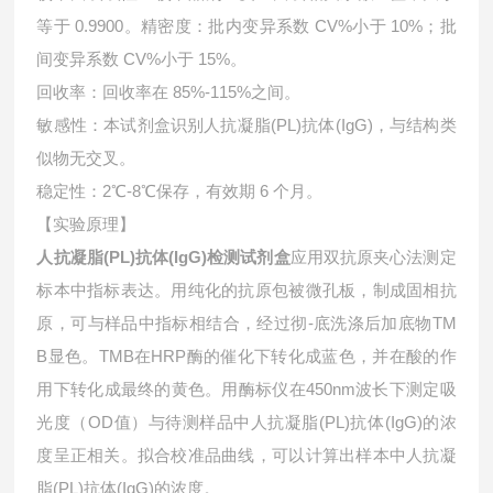
等于 0.9900。精密度：批内变异系数 CV%小于 10%；批
间变异系数 CV%小于 15%。
回收率：回收率在 85%-115%之间。
敏感性：本试剂盒识别人抗凝脂(PL)抗体(IgG)，与结构类
似物无交叉。
稳定性：2℃-8℃保存，有效期 6 个月。
【实验原理】
人抗凝脂(PL)抗体(IgG)检测试剂盒
应用双抗原夹心法测定
标本中指标表达。用纯化的抗原包被微孔板，制成固相抗
原，可与样品中指标相结合，经过彻-底洗涤后加底物TM
B显色。TMB在HRP酶的催化下转化成蓝色，并在酸的作
用下转化成最终的黄色。用酶标仪在450nm波长下测定吸
光度（OD值）与待测样品中
人抗凝脂(PL)抗体(IgG)的浓
度呈正相关。拟合校准品曲线，可以计算出样本中
人抗凝
脂(PL)抗体(IgG)的浓度。