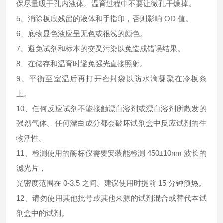
保尽量吸干孔内液体。温育过程中不要让微孔干燥掉。
5、消除板底残留的液体和手指印，否则影响 OD 值。
6、底物显色液应呈无色或很浅的颜色。
7、避免试剂和标本的交叉污染以免造成错误结果。
8、在储存和温育时避免强光直接照射。
9、平衡至室温后再打开密封袋以防水滴凝聚在冷板条
上。
10、任何反应试剂不能接触漂白溶剂或漂白溶剂所散发的
强烈气体。任何漂白成分都会破坏试剂盒中反应试剂的生
物活性。
11、检测使用的酶标仪需要安装能检测 450±10nm 波长的
滤光片，
光密度范围在 0-3.5 之间。建议使用时提前 15 分钟预热。
12、请勿使用其他批号或其他来源的试剂混合或替代本试
剂盒中的试剂。