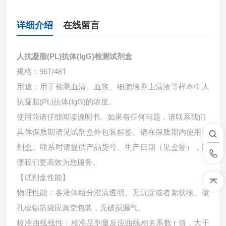
详细介绍
在线留言
人抗凝脂(PL)抗体(IgG)检测试剂盒
规格：96T/48T
用途：用于检测血清、血浆、细胞培养上清液等样本中
人
抗凝脂(PL)抗体(IgG)的浓度。
使用前请仔细阅读说明书。如果有任何问题，请联系我们
具体保质期请见试剂盒外包装标签。请在保质期内使用试
剂盒。联系时请提供产品货号、生产日期（见盒签），以
便我们更高效为您服务。
【试剂盒性能】
物理性能：各液体组分澄清透明、无沉淀或者絮状物。微
孔板铝箔袋应真空包装，无破损漏气。
校准曲线线性：校准品剂量反应曲线相关系数 r 值，大于