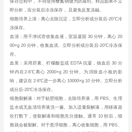
保存过程中， 不得使用叠氮钠做为防腐剂。样品如果不立
即分析，应分装后冷冻保存， 且避免反复冻融。
细胞培养上清：离心去除沉淀，立即分析或分装后-20℃冷
冻保存。
血清：用干净试管收集血液，室温凝固 30 分钟，离心 20
00×g 20 分钟，收集血清。立即分析或分装后-20℃冷冻保
存。
血浆：采用肝素、柠檬酸盐或 EDTA 抗凝，抽血后 30 分
钟内在2-8℃离心 2000×g 20 分钟。为消除血小板的影
响，建议在 2-8℃进一步离心 10000×g 10 分钟。立即分析
或分后-20℃冷冻保存。
细胞裂解液：对于贴壁细胞，去除培养液，用 PBS、生理
盐水或无血清培养液洗一遍。加入适量裂解液，用移液器
吹打数下，使裂解液和细胞充分接触。通常 10 秒后，细
胞就会被裂解。对于悬浮细胞，离心收集细胞，用 PBS、