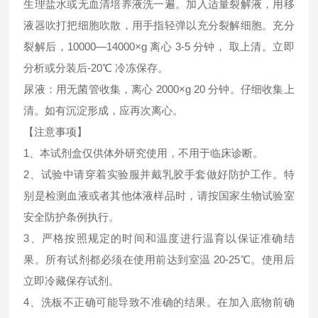
生理盐水或无血清培养液洗一遍。加入适量裂解液，用移
液器吹打把细胞吹散，用手指轻弹以充分裂解细胞。充分
裂解后，10000—14000×g 离心 3-5 分钟， 取上清。立即
分析或分装后-20℃ 冷冻保存。
尿液：用无菌管收集，离心 2000×g 20 分钟。仔细收集上
清。如有沉淀形成，应再次离心。
【注意事项】
1、本试剂盒仅供体外研究使用，不用于临床诊断。
2、试验中请穿着实验服并戴乳胶手套做好防护工作。特
别是检测血液或者其他体液样品时，请按国家生物试验室
安全防护条例执行。
3、严格按照规定的时间和温度进行温育以保证准确结
果。所有试剂都必须在使用前达到室温 20-25℃。使用后
立即冷藏保存试剂。
4、洗板不正确可能导致不准确的结果。在加入底物前确