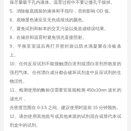
保尽量吸干孔内液体。温育过程中不要让微孔干燥掉。
5、消除板底残留的液体和手指印，否则影响 OD 值。
6、底物显色液应呈无色或很浅的颜色。
7、避免试剂和标本的交叉污染以免造成错误结果。
8、在储存和温育时避免强光直接照射。
9、平衡至室温后再打开密封袋以防水滴凝聚在冷板条
上。
10、任何反应试剂不能接触漂白溶剂或漂白溶剂所散发的
强烈气体。任何漂白成分都会破坏试剂盒中反应试剂的生
物活性。
11、检测使用的酶标仪需要安装能检测 450±10nm 波长的
滤光片，
光密度范围在 0-3.5 之间。建议使用时提前 15 分钟预热。
12、请勿使用其他批号或其他来源的试剂混合或替代本试
剂盒中的试剂。