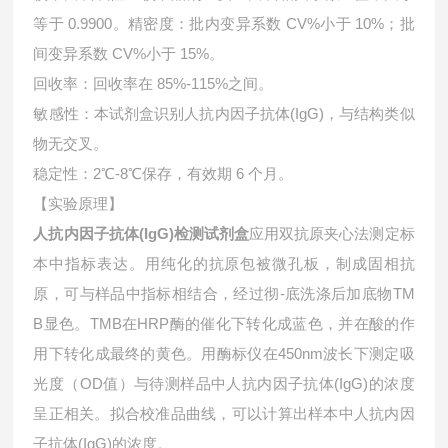
等于 0.9900。精密度：批内变异系数 CV%小于 10%；批
间变异系数 CV%小于 15%。
回收率：回收率在 85%-115%之间。
敏感性：本试剂盒识别人抗内因子抗体(IgG)，与结构类似
物无交叉。
稳定性：2℃-8℃保存，有效期 6 个月。
【实验原理】
人抗内因子抗体(IgG)检测试剂盒
应用双抗原夹心法测定标
本中指标表达。用纯化的抗原包被微孔板，制成固相抗
原，可与样品中指标相结合，经过彻-底洗涤后加底物TM
B显色。TMB在HRP酶的催化下转化成蓝色，并在酸的作
用下转化成最终的黄色。用酶标仪在450nm波长下测定吸
光度（OD值）与待测样品中
人抗内因子抗体(IgG)的浓度
呈正相关。拟合校准品曲线，可以计算出样本中
人抗内因
子抗体(IgG)的浓度。