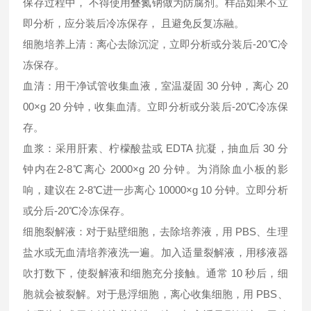
保存过程中， 不得使用叠氮钠做为防腐剂。样品如果不立
即分析，应分装后冷冻保存， 且避免反复冻融。
细胞培养上清：离心去除沉淀，立即分析或分装后-20℃冷
冻保存。
血清：用干净试管收集血液，室温凝固 30 分钟，离心 20
00×g 20 分钟，收集血清。立即分析或分装后-20℃冷冻保
存。
血浆：采用肝素、柠檬酸盐或 EDTA 抗凝，抽血后 30 分
钟内在2-8℃离心 2000×g 20 分钟。为消除血小板的影
响，建议在 2-8℃进一步离心 10000×g 10 分钟。立即分析
或分后-20℃冷冻保存。
细胞裂解液：对于贴壁细胞，去除培养液，用 PBS、生理
盐水或无血清培养液洗一遍。加入适量裂解液，用移液器
吹打数下，使裂解液和细胞充分接触。通常 10 秒后，细
胞就会被裂解。对于悬浮细胞，离心收集细胞，用 PBS、