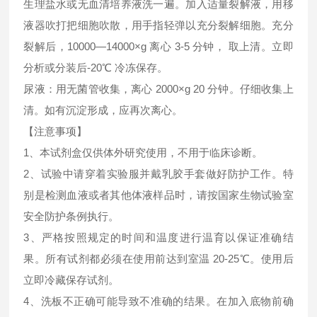
生理盐水或无血清培养液洗一遍。加入适量裂解液，用移
液器吹打把细胞吹散，用手指轻弹以充分裂解细胞。充分
裂解后，10000—14000×g 离心 3-5 分钟， 取上清。立即
分析或分装后-20℃ 冷冻保存。
尿液：用无菌管收集，离心 2000×g 20 分钟。仔细收集上
清。如有沉淀形成，应再次离心。
【注意事项】
1、本试剂盒仅供体外研究使用，不用于临床诊断。
2、试验中请穿着实验服并戴乳胶手套做好防护工作。特
别是检测血液或者其他体液样品时，请按国家生物试验室
安全防护条例执行。
3、严格按照规定的时间和温度进行温育以保证准确结
果。所有试剂都必须在使用前达到室温 20-25℃。使用后
立即冷藏保存试剂。
4、洗板不正确可能导致不准确的结果。在加入底物前确