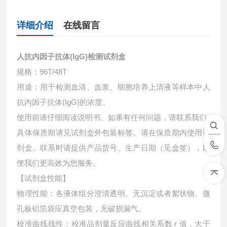
详细介绍
在线留言
人抗内因子抗体(IgG)检测试剂盒
规格：96T/48T
用途：用于检测血清、血浆、细胞培养上清液等样本中
人
抗内因子抗体(IgG)的浓度。
使用前请仔细阅读说明书。如果有任何问题，请联系我们
具体保质期请见试剂盒外包装标签。请在保质期内使用试
剂盒。联系时请提供产品货号、生产日期（见盒签），以
便我们更高效为您服务。
【试剂盒性能】
物理性能：各液体组分澄清透明、无沉淀或者絮状物。微
孔板铝箔袋应真空包装，无破损漏气。
校准曲线线性：校准品剂量反应曲线相关系数 r 值，大于