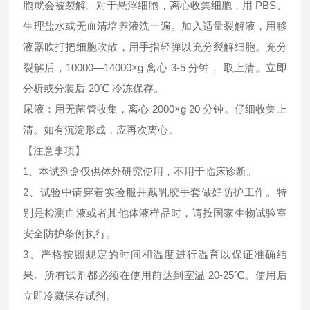
胞就会被裂解。对于悬浮细胞，离心收集细胞，用 PBS、
生理盐水或无血清培养液洗一遍。加入适量裂解液，用移
液器吹打把细胞吹散，用手指轻弹以充分裂解细胞。充分
裂解后，10000—14000×g 离心 3-5 分钟， 取上清。立即
分析或分装后-20℃ 冷冻保存。
尿液：用无菌管收集，离心 2000×g 20 分钟。仔细收集上
清。如有沉淀形成，应再次离心。
【注意事项】
1、本试剂盒仅供体外研究使用，不用于临床诊断。
2、试验中请穿着实验服并戴乳胶手套做好防护工作。特
别是检测血液或者其他体液样品时，请按国家生物试验室
安全防护条例执行。
3、严格按照规定的时间和温度进行温育以保证准确结
果。所有试剂都必须在使用前达到室温 20-25℃。使用后
立即冷藏保存试剂。