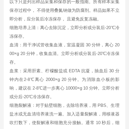
以下只是列出样品采集和保存的一般指南。所有样本采集
保存过程中， 不得使用叠氮钠做为防腐剂。样品如果不立
即分析，应分装后冷冻保存， 且避免反复冻融。
细胞培养上清：离心去除沉淀，立即分析或分装后-20℃冷
冻保存。
血清：用干净试管收集血液，室温凝固 30 分钟，离心 20
00×g 20 分钟，收集血清。立即分析或分装后-20℃冷冻保
存。
血浆：采用肝素、柠檬酸盐或 EDTA 抗凝，抽血后 30 分
钟内在2-8℃离心 2000×g 20 分钟。为消除血小板的影
响，建议在 2-8℃进一步离心 10000×g 10 分钟。立即分析
或分后-20℃冷冻保存。
细胞裂解液：对于贴壁细胞，去除培养液，用 PBS、生理
盐水或无血清培养液洗一遍。加入适量裂解液，用移液器
吹打数下，使裂解液和细胞充分接触。通常 10 秒后，细