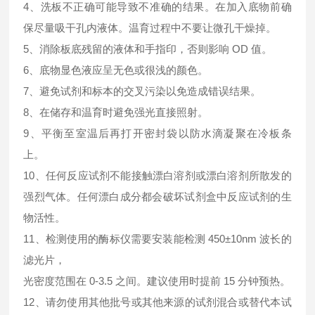
4、洗板不正确可能导致不准确的结果。在加入底物前确
保尽量吸干孔内液体。温育过程中不要让微孔干燥掉。
5、消除板底残留的液体和手指印，否则影响 OD 值。
6、底物显色液应呈无色或很浅的颜色。
7、避免试剂和标本的交叉污染以免造成错误结果。
8、在储存和温育时避免强光直接照射。
9、平衡至室温后再打开密封袋以防水滴凝聚在冷板条
上。
10、任何反应试剂不能接触漂白溶剂或漂白溶剂所散发的
强烈气体。任何漂白成分都会破坏试剂盒中反应试剂的生
物活性。
11、检测使用的酶标仪需要安装能检测 450±10nm 波长的
滤光片，
光密度范围在 0-3.5 之间。建议使用时提前 15 分钟预热。
12、请勿使用其他批号或其他来源的试剂混合或替代本试