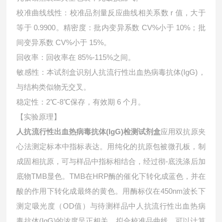
校准曲线线性：校准品剂量反应曲线相关系数 r 值，大于
等于 0.9900。精密度：批内变异系数 CV%小于 10%；批
间变异系数 CV%小于 15%。
回收率：回收率在 85%-115%之间。
敏感性：本试剂盒识别人抗流行性出血热病毒抗体(IgG)，
与结构类似物无交叉。
稳定性：2℃-8℃保存，有效期 6 个月。
【实验原理】
人抗流行性出血热病毒抗体(IgG)检测试剂盒
应用双抗原夹
心法测定标本中指标表达。用纯化的抗原包被微孔板，制
成固相抗原，可与样品中指标相结合，经过彻-底洗涤后加
底物TMB显色。TMB在HRP酶的催化下转化成蓝色，并在
酸的作用下转化成最终的黄色。用酶标仪在450nm波长下
测定吸光度（OD值）与待测样品中
人抗流行性出血热病
毒抗体(IgG)的浓度呈正相关。拟合校准品曲线，可以计算