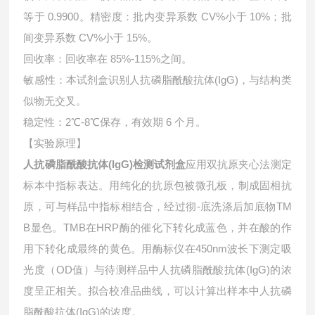
等于 0.9900。精密度：批内变异系数 CV%小于 10%；批
间变异系数 CV%小于 15%。
回收率：回收率在 85%-115%之间。
敏感性：本试剂盒识别人抗磷脂酰酸抗体(IgG)，与结构类
似物无交叉。
稳定性：2℃-8℃保存，有效期 6 个月。
【实验原理】
人抗磷脂酰酸抗体(IgG)检测试剂盒
应用双抗原夹心法测定
标本中指标表达。用纯化的抗原包被微孔板，制成固相抗
原，可与样品中指标相结合，经过彻-底洗涤后加底物TM
B显色。TMB在HRP酶的催化下转化成蓝色，并在酸的作
用下转化成最终的黄色。用酶标仪在450nm波长下测定吸
光度（OD值）与待测样品中
人抗磷脂酰酸抗体(IgG)的浓
度呈正相关。拟合校准品曲线，可以计算出样本中
人抗磷
脂酰酸抗体(IgG)的浓度。