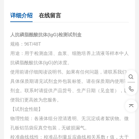
详细介绍
在线留言
人抗磷脂酰酸抗体(IgG)检测试剂盒
规格：96T/48T
用途：用于检测血清、血浆、细胞培养上清液等样本中
人
抗磷脂酰酸抗体(IgG)的浓度。
使用前请仔细阅读说明书。如果有任何问题，请联系我们
具体保质期请见试剂盒外包装标签。请在保质期内使用试
剂盒。联系时请提供产品货号、生产日期（见盒签），以
便我们更高效为您服务。
【试剂盒性能】
物理性能：各液体组分澄清透明、无沉淀或者絮状物。微
孔板铝箔袋应真空包装，无破损漏气。
校准曲线线性：校准品剂量反应曲线相关系数 r 值，大于