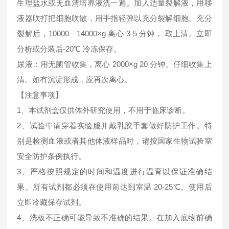
生理盐水或无血清培养液洗一遍。加入适量裂解液，用移
液器吹打把细胞吹散，用手指轻弹以充分裂解细胞。充分
裂解后，10000—14000×g 离心 3-5 分钟， 取上清。立即
分析或分装后-20℃ 冷冻保存。
尿液：用无菌管收集，离心 2000×g 20 分钟。仔细收集上
清。如有沉淀形成，应再次离心。
【注意事项】
1、本试剂盒仅供体外研究使用，不用于临床诊断。
2、试验中请穿着实验服并戴乳胶手套做好防护工作。特
别是检测血液或者其他体液样品时，请按国家生物试验室
安全防护条例执行。
3、严格按照规定的时间和温度进行温育以保证准确结
果。所有试剂都必须在使用前达到室温 20-25℃。使用后
立即冷藏保存试剂。
4、洗板不正确可能导致不准确的结果。在加入底物前确