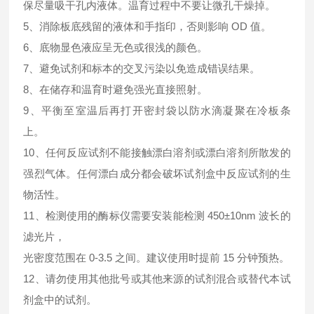
保尽量吸干孔内液体。温育过程中不要让微孔干燥掉。
5、消除板底残留的液体和手指印，否则影响 OD 值。
6、底物显色液应呈无色或很浅的颜色。
7、避免试剂和标本的交叉污染以免造成错误结果。
8、在储存和温育时避免强光直接照射。
9、平衡至室温后再打开密封袋以防水滴凝聚在冷板条
上。
10、任何反应试剂不能接触漂白溶剂或漂白溶剂所散发的
强烈气体。任何漂白成分都会破坏试剂盒中反应试剂的生
物活性。
11、检测使用的酶标仪需要安装能检测 450±10nm 波长的
滤光片，
光密度范围在 0-3.5 之间。建议使用时提前 15 分钟预热。
12、请勿使用其他批号或其他来源的试剂混合或替代本试
剂盒中的试剂。