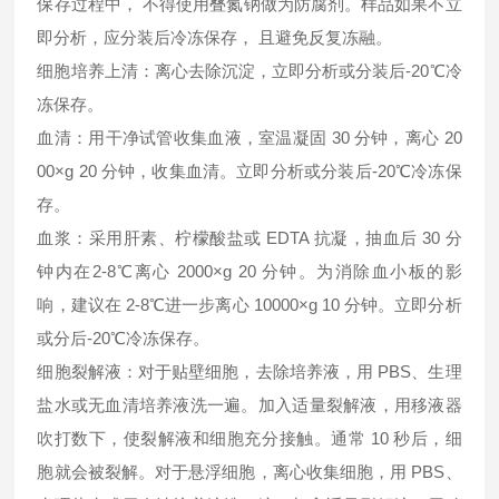
保存过程中， 不得使用叠氮钠做为防腐剂。样品如果不立
即分析，应分装后冷冻保存， 且避免反复冻融。
细胞培养上清：离心去除沉淀，立即分析或分装后-20℃冷
冻保存。
血清：用干净试管收集血液，室温凝固 30 分钟，离心 20
00×g 20 分钟，收集血清。立即分析或分装后-20℃冷冻保
存。
血浆：采用肝素、柠檬酸盐或 EDTA 抗凝，抽血后 30 分
钟内在2-8℃离心 2000×g 20 分钟。为消除血小板的影
响，建议在 2-8℃进一步离心 10000×g 10 分钟。立即分析
或分后-20℃冷冻保存。
细胞裂解液：对于贴壁细胞，去除培养液，用 PBS、生理
盐水或无血清培养液洗一遍。加入适量裂解液，用移液器
吹打数下，使裂解液和细胞充分接触。通常 10 秒后，细
胞就会被裂解。对于悬浮细胞，离心收集细胞，用 PBS、