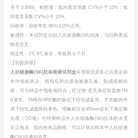
等于 0.9900。精密度：批内变异系数 CV%小于 10%；批
间变异系数 CV%小于 15%。
回收率：回收率在 85%-115%之间。
敏感性：本试剂盒识别人抗链激酶(SK)抗体，与结构类似
物无交叉。
稳定性：2℃-8℃保存，有效期 6 个月。
【实验原理】
人抗链激酶(SK)抗体检测试剂盒
应用双抗原夹心法测定标
本中指标表达。用纯化的抗原包被微孔板，制成固相抗
原，可与样品中指标相结合，经过彻-底洗涤后加底物TM
B显色。TMB在HRP酶的催化下转化成蓝色，并在酸的作
用下转化成最终的黄色。用酶标仪在450nm波长下测定吸
光度（OD值）与待测样品中
人抗链激酶(SK)抗体的浓度
呈正相关。拟合校准品曲线，可以计算出样本中
人抗链激
酶(SK)抗体的浓度。