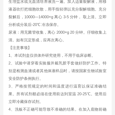
生理盐水或无血清培养液洗一遍。加入适量裂解液，用移
液器吹打把细胞吹散，用手指轻弹以充分裂解细胞。充分
裂解后，10000—14000×g 离心 3-5 分钟， 取上清。立即
分析或分装后-20℃ 冷冻保存。
尿液：用无菌管收集，离心 2000×g 20 分钟。仔细收集上
清。如有沉淀形成，应再次离心。
【注意事项】
1、本试剂盒仅供体外研究使用，不用于临床诊断。
2、试验中请穿着实验服并戴乳胶手套做好防护工作。特
别是检测血液或者其他体液样品时，请按国家生物试验室
安全防护条例执行。
3、严格按照规定的时间和温度进行温育以保证准确结
果。所有试剂都必须在使用前达到室温 20-25℃。使用后
立即冷藏保存试剂。
4、洗板不正确可能导致不准确的结果。在加入底物前确