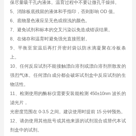
保尽量吸干孔内液体。温育过程中不要让微孔干燥掉。
5、消除板底残留的液体和手指印，否则影响 OD 值。
6、底物显色液应呈无色或很浅的颜色。
7、避免试剂和标本的交叉污染以免造成错误结果。
8、在储存和温育时避免强光直接照射。
9、平衡至室温后再打开密封袋以防水滴凝聚在冷板条
上。
10、任何反应试剂不能接触漂白溶剂或漂白溶剂所散发的
强烈气体。任何漂白成分都会破坏试剂盒中反应试剂的生
物活性。
11、检测使用的酶标仪需要安装能检测 450±10nm 波长的
滤光片，
光密度范围在 0-3.5 之间。建议使用时提前 15 分钟预热。
12、请勿使用其他批号或其他来源的试剂混合或替代本试
剂盒中的试剂。