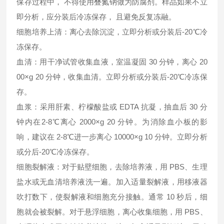
保存过程中， 不得使用叠氮钠做为防腐剂。样品如果不立
即分析，应分装后冷冻保存， 且避免反复冻融。
细胞培养上清：离心去除沉淀，立即分析或分装后-20℃冷
冻保存。
血清：用干净试管收集血液，室温凝固 30 分钟，离心 20
00×g 20 分钟，收集血清。立即分析或分装后-20℃冷冻保
存。
血浆：采用肝素、柠檬酸盐或 EDTA 抗凝，抽血后 30 分
钟内在2-8℃离心 2000×g 20 分钟。为消除血小板的影
响，建议在 2-8℃进一步离心 10000×g 10 分钟。立即分析
或分后-20℃冷冻保存。
细胞裂解液：对于贴壁细胞，去除培养液，用 PBS、生理
盐水或无血清培养液洗一遍。加入适量裂解液，用移液器
吹打数下，使裂解液和细胞充分接触。通常 10 秒后，细
胞就会被裂解。对于悬浮细胞，离心收集细胞，用 PBS、