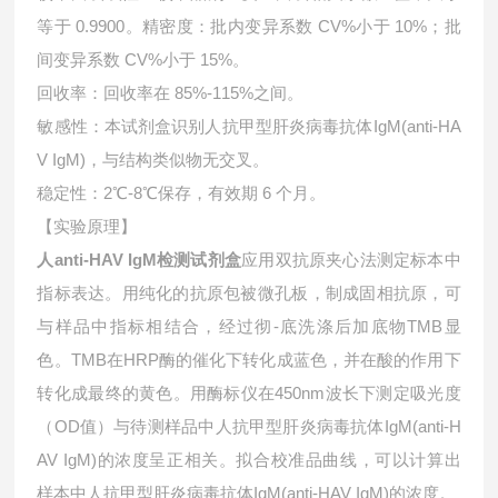
等于 0.9900。精密度：批内变异系数 CV%小于 10%；批
间变异系数 CV%小于 15%。
回收率：回收率在 85%-115%之间。
敏感性：本试剂盒识别人抗甲型肝炎病毒抗体IgM(anti-HA
V IgM)，与结构类似物无交叉。
稳定性：2℃-8℃保存，有效期 6 个月。
【实验原理】
人anti-HAV IgM检测试剂盒
应用双抗原夹心法测定标本中
指标表达。用纯化的抗原包被微孔板，制成固相抗原，可
与样品中指标相结合，经过彻-底洗涤后加底物TMB显
色。TMB在HRP酶的催化下转化成蓝色，并在酸的作用下
转化成最终的黄色。用酶标仪在450nm波长下测定吸光度
（OD值）与待测样品中
人抗甲型肝炎病毒抗体IgM(anti-H
AV IgM)的浓度呈正相关。拟合校准品曲线，可以计算出
样本中
人抗甲型肝炎病毒抗体IgM(anti-HAV IgM)的浓度。