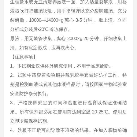
生理盐水或无血清培养液洗一遍。加入适量裂解液，用移
液器吹打把细胞吹散，用手指轻弹以充分裂解细胞。充分
裂解后，10000—14000×g 离心 3-5 分钟， 取上清。立即
分析或分装后-20℃ 冷冻保存。
尿液：用无菌管收集，离心 2000×g 20 分钟。仔细收集上
清。如有沉淀形成，应再次离心。
【注意事项】
1、本试剂盒仅供体外研究使用，不用于临床诊断。
2、试验中请穿着实验服并戴乳胶手套做好防护工作。特
别是检测血液或者其他体液样品时，请按国家生物试验室
安全防护条例执行。
3、严格按照规定的时间和温度进行温育以保证准确结
果。所有试剂都必须在使用前达到室温 20-25℃。使用后
立即冷藏保存试剂。
4、洗板不正确可能导致不准确的结果。在加入底物前确