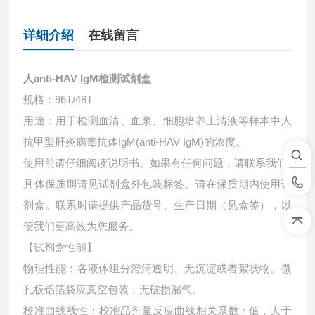
详细介绍
在线留言
人anti-HAV IgM检测试剂盒
规格：96T/48T
用途：用于检测血清、血浆、细胞培养上清液等样本中
人
抗甲型肝炎病毒抗体IgM(anti-HAV IgM)的浓度。
使用前请仔细阅读说明书。如果有任何问题，请联系我们
具体保质期请见试剂盒外包装标签。请在保质期内使用试
剂盒。联系时请提供产品货号、生产日期（见盒签），以
便我们更高效为您服务。
【试剂盒性能】
物理性能：各液体组分澄清透明、无沉淀或者絮状物。微
孔板铝箔袋应真空包装，无破损漏气。
校准曲线线性：校准品剂量反应曲线相关系数 r 值，大于