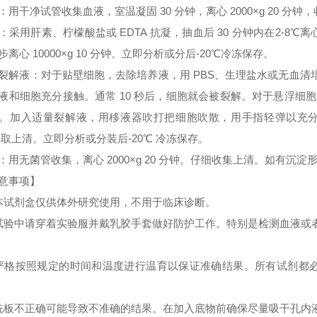
：用干净试管收集血液，室温凝固 30 分钟，离心 2000×g 20 分
：采用肝素、柠檬酸盐或 EDTA 抗凝，抽血后 30 分钟内在2-8℃离心 
步离心 10000×g 10 分钟。立即分析或分后-20℃冷冻保存。
裂解液：对于贴壁细胞，去除培养液，用 PBS、生理盐水或无血
液和细胞充分接触。通常 10 秒后，细胞就会被裂解。对于悬浮细胞
。加入适量裂解液，用移液器吹打把细胞吹散，用手指轻弹以充分裂解细胞。
 取上清。立即分析或分装后-20℃ 冷冻保存。
：用无菌管收集，离心 2000×g 20 分钟。仔细收集上清。如有沉
意事项】
本试剂盒仅供体外研究使用，不用于临床诊断。
试验中请穿着实验服并戴乳胶手套做好防护工作。特别是检测血液或
严格按照规定的时间和温度进行温育以保证准确结果。所有试剂都必须
洗板不正确可能导致不准确的结果。在加入底物前确保尽量吸干孔内