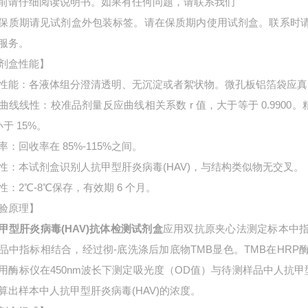
前请仔细阅读说明书。如果有任何问题，请联系我们
保质期请见试剂盒外包装标签。请在保质期内使用试剂盒。联系时
服务。
剂盒性能】
性能：各液体组分澄清透明、无沉淀或者絮状物。微孔板铝箔袋应真
曲线线性：校准品剂量反应曲线相关系数 r 值，大于等于 0.9900。
小于 15%。
率：回收率在 85%-115%之间。
性：本试剂盒识别人抗甲型肝炎病毒(HAV)，与结构类似物无交叉。
性：2℃-8℃保存，有效期 6 个月。
验原理】
甲型肝炎病毒(HAV)抗体检测试剂盒
应用双抗原夹心法测定标本中
品中指标相结合，经过彻-底洗涤后加底物TMB显色。TMB在HR
用酶标仪在450nm波长下测定吸光度（OD值）与待测样品中
人抗甲
算出样本中
人抗甲型肝炎病毒(HAV)的浓度。