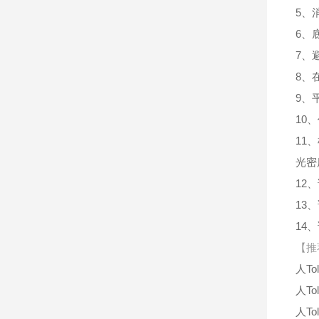
5、
6、
7、
8、
9、
10
11
光密
12
13
14
【推
人To
人To
人To