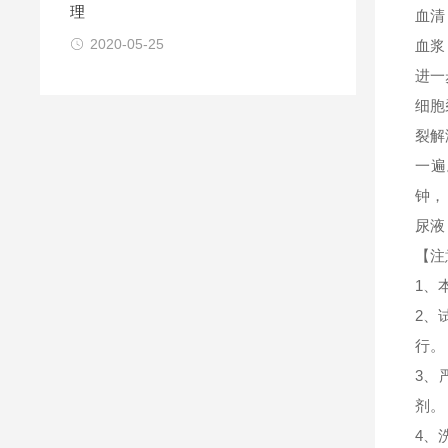
理
血清
2020-05-25
血浆
进一
细胞
裂解
一遍
钟，
尿液
【注
1、
2、
行。
3、
剂。
4、