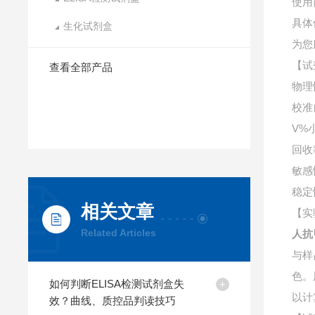
使用
具体
生化试剂盒
为您
【试
查看全部产品
物理
校准
V%
回收
敏感
稳定
相关文章
【实
Related Articles
人抗
与样
色。
如何判断ELISA检测试剂盒失
以计
效？曲线、质控品判读技巧