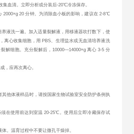
钟，收集血清。立即分析或分装后-20℃冷冻保存。
2000×g 20 分钟。为消除血小板的影响，建议在 2-8℃
清培养液洗一遍。加入适量裂解液，用移液器吹打数下，使
，离心收集细胞，用 PBS、生理盐水或无血清培养液洗
充分裂解后，10000—14000×g 离心 3-5 分
淀形成，应再次离心。
者其他体液样品时，请按国家生物试验室安全防护条例执
在使用前达到室温 20-25℃。使用后立即冷藏保存试
液体。温育过程中不要让微孔干燥掉。