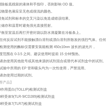
消除板底残留的液体和手指印，否则影响 OD 值。
底物显色液应呈无色或很浅的颜色。
避免试剂和标本的交叉污染以免造成错误结果。
在储存和温育时避免强光直接照射。
平衡至室温后再打开密封袋以防水滴凝聚在冷板条上。
、任何反应试剂不能接触漂白溶剂或漂白溶剂所散发的强烈气体。任
、检测使用的酶标仪需要安装能检测 450±10nm 波长的滤光片，
度范围在 0-3.5 之间。建议使用时提前 15 分钟预热。
、请勿使用其他批号或其他来源的试剂混合或替代本试剂盒中的试剂
、试验中所用的 EP 管和吸头均为一次性使用，严禁混用。
、请勿使用过期的试剂。
荐产品】
ll作用蛋白(TOLLIP)检测试剂盒
ll样受体9(TLR-9/CD289)检测试剂盒
ll样受体7(TLR7)检测试剂盒