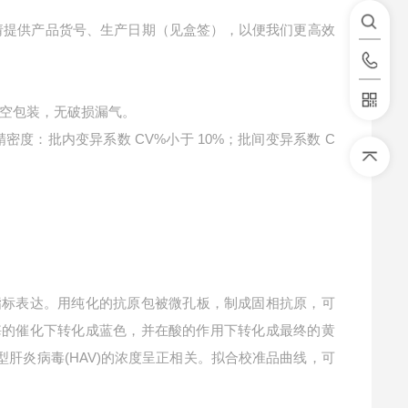
请提供产品货号、生产日期（见盒签），以便我们更高效
空包装，无破损漏气。
精密度：批内变异系数 CV%小于 10%；批间变异系数 C
指标表达。用纯化的抗原包被微孔板，制成固相抗原，可
P酶的催化下转化成蓝色，并在酸的作用下转化成最终的黄
型肝炎病毒(HAV)的浓度呈正相关。拟合校准品曲线，可