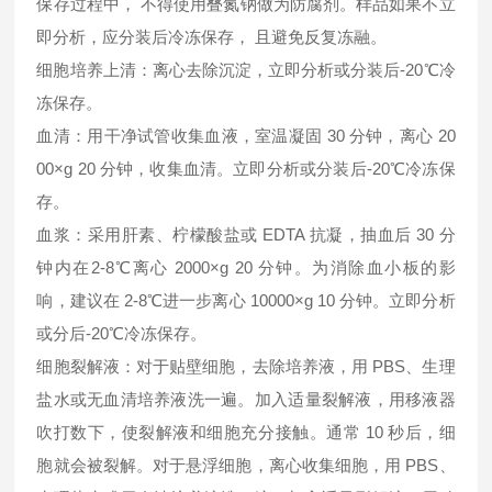
保存过程中， 不得使用叠氮钠做为防腐剂。样品如果不立
即分析，应分装后冷冻保存， 且避免反复冻融。
细胞培养上清：离心去除沉淀，立即分析或分装后-20℃冷
冻保存。
血清：用干净试管收集血液，室温凝固 30 分钟，离心 20
00×g 20 分钟，收集血清。立即分析或分装后-20℃冷冻保
存。
血浆：采用肝素、柠檬酸盐或 EDTA 抗凝，抽血后 30 分
钟内在2-8℃离心 2000×g 20 分钟。为消除血小板的影
响，建议在 2-8℃进一步离心 10000×g 10 分钟。立即分析
或分后-20℃冷冻保存。
细胞裂解液：对于贴壁细胞，去除培养液，用 PBS、生理
盐水或无血清培养液洗一遍。加入适量裂解液，用移液器
吹打数下，使裂解液和细胞充分接触。通常 10 秒后，细
胞就会被裂解。对于悬浮细胞，离心收集细胞，用 PBS、