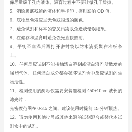
保尽量吸干孔内液体。温育过程中不要让微孔干燥掉。
5、消除板底残留的液体和手指印，否则影响 OD 值。
6、底物显色液应呈无色或很浅的颜色。
7、避免试剂和标本的交叉污染以免造成错误结果。
8、在储存和温育时避免强光直接照射。
9、平衡至室温后再打开密封袋以防水滴凝聚在冷板条
上。
10、任何反应试剂不能接触漂白溶剂或漂白溶剂所散发的
强烈气体。任何漂白成分都会破坏试剂盒中反应试剂的生
物活性。
11、检测使用的酶标仪需要安装能检测 450±10nm 波长的
滤光片，
光密度范围在 0-3.5 之间。建议使用时提前 15 分钟预热。
12、请勿使用其他批号或其他来源的试剂混合或替代本试
剂盒中的试剂。