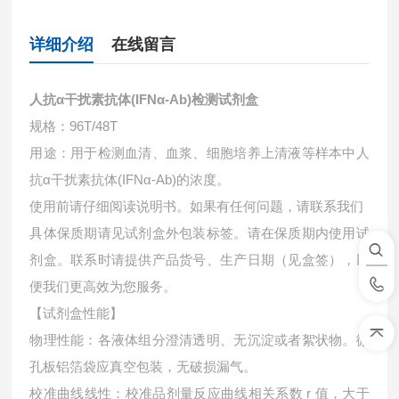
详细介绍
在线留言
人抗α干扰素抗体(IFNα-Ab)检测试剂盒
规格：96T/48T
用途：用于检测血清、血浆、细胞培养上清液等样本中
人
抗α干扰素抗体(IFNα-Ab)的浓度。
使用前请仔细阅读说明书。如果有任何问题，请联系我们
具体保质期请见试剂盒外包装标签。请在保质期内使用试
剂盒。联系时请提供产品货号、生产日期（见盒签），以
便我们更高效为您服务。
【试剂盒性能】
物理性能：各液体组分澄清透明、无沉淀或者絮状物。微
孔板铝箔袋应真空包装，无破损漏气。
校准曲线线性：校准品剂量反应曲线相关系数 r 值，大于