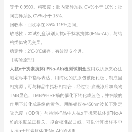
等于 0.9900。精密度：批内变异系数 CV%小于 10%；批
间变异系数 CV%小于 15%。
回收率：回收率在 85%-115%之间。
敏感性：本试剂盒识别人抗α干扰素抗体(IFNα-Ab)，与结
构类似物无交叉。
稳定性：2℃-8℃保存，有效期 6 个月。
【实验原理】
人抗α干扰素抗体(IFNα-Ab)检测试剂盒
应用双抗原夹心法
测定标本中指标表达。用纯化的抗原包被微孔板，制成固
相抗原，可与样品中指标相结合，经过彻-底洗涤后加底物
TMB显色。TMB在HRP酶的催化下转化成蓝色，并在酸的
作用下转化成最终的黄色。用酶标仪在450nm波长下测定
吸光度（OD值）与待测样品中
人抗α干扰素抗体(IFNα-A
b)的浓度呈正相关。拟合校准品曲线，可以计算出样本中
人抗α干扰素抗体(IFNα-Ab)的浓度。