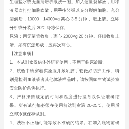
生理盐水或无血清培养液洗一遍。加入适量裂解液，用移
液器吹打把细胞吹散，用手指轻弹以充分裂解细胞。充分
裂解后，10000—14000×g 离心 3-5 分钟， 取上清。立即
分析或分装后-20℃ 冷冻保存。
尿液：用无菌管收集，离心 2000×g 20 分钟。仔细收集上
清。如有沉淀形成，应再次离心。
【注意事项】
1、本试剂盒仅供体外研究使用，不用于临床诊断。
2、试验中请穿着实验服并戴乳胶手套做好防护工作。特
别是检测血液或者其他体液样品时，请按国家生物试验室
安全防护条例执行。
3、严格按照规定的时间和温度进行温育以保证准确结
果。所有试剂都必须在使用前达到室温 20-25℃。使用后
立即冷藏保存试剂。
4、洗板不正确可能导致不准确的结果。在加入底物前确