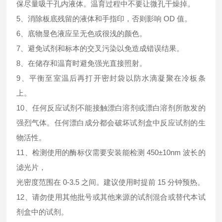
保尽量吸干孔内液体。温育过程中不要让微孔干燥掉。
5、消除板底残留的液体和手指印，否则影响 OD 值。
6、底物显色液应呈无色或很浅的颜色。
7、避免试剂和标本的交叉污染以免造成错误结果。
8、在储存和温育时避免强光直接照射。
9、平衡至室温后再打开密封袋以防水滴凝聚在冷板条
上。
10、任何反应试剂不能接触漂白溶剂或漂白溶剂所散发的
强烈气体。任何漂白成分都会破坏试剂盒中反应试剂的生
物活性。
11、检测使用的酶标仪需要安装能检测 450±10nm 波长的
滤光片，
光密度范围在 0-3.5 之间。建议使用时提前 15 分钟预热。
12、请勿使用其他批号或其他来源的试剂混合或替代本试
剂盒中的试剂。