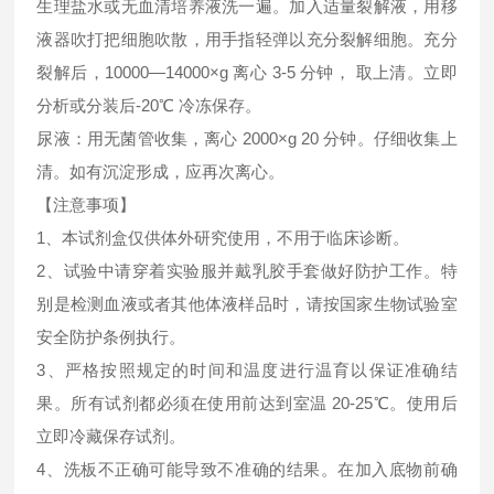
生理盐水或无血清培养液洗一遍。加入适量裂解液，用移
液器吹打把细胞吹散，用手指轻弹以充分裂解细胞。充分
裂解后，10000—14000×g 离心 3-5 分钟， 取上清。立即
分析或分装后-20℃ 冷冻保存。
尿液：用无菌管收集，离心 2000×g 20 分钟。仔细收集上
清。如有沉淀形成，应再次离心。
【注意事项】
1、本试剂盒仅供体外研究使用，不用于临床诊断。
2、试验中请穿着实验服并戴乳胶手套做好防护工作。特
别是检测血液或者其他体液样品时，请按国家生物试验室
安全防护条例执行。
3、严格按照规定的时间和温度进行温育以保证准确结
果。所有试剂都必须在使用前达到室温 20-25℃。使用后
立即冷藏保存试剂。
4、洗板不正确可能导致不准确的结果。在加入底物前确