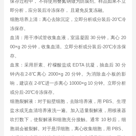
保存过程中， 不得使用叠氮钠做为防腐剂。样品如果不立
即分析，应分装后冷冻保存， 且避免反复冻融。
细胞培养上清：离心去除沉淀，立即分析或分装后-20℃冷
冻保存。
血清：用干净试管收集血液，室温凝固 30 分钟，离心 20
00×g 20 分钟，收集血清。立即分析或分装后-20℃冷冻保
存。
血浆：采用肝素、柠檬酸盐或 EDTA 抗凝，抽血后 30 分
钟内在2-8℃离心 2000×g 20 分钟。为消除血小板的影
响，建议在 2-8℃进一步离心 10000×g 10 分钟。立即分析
或分后-20℃冷冻保存。
细胞裂解液：对于贴壁细胞，去除培养液，用 PBS、生理
盐水或无血清培养液洗一遍。加入适量裂解液，用移液器
吹打数下，使裂解液和细胞充分接触。通常 10 秒后，细
胞就会被裂解。对于悬浮细胞，离心收集细胞，用 PBS、