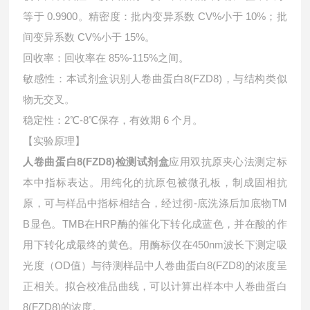
等于 0.9900。精密度：批内变异系数 CV%小于 10%；批
间变异系数 CV%小于 15%。
回收率：回收率在 85%-115%之间。
敏感性：本试剂盒识别人卷曲蛋白8(FZD8)，与结构类似
物无交叉。
稳定性：2℃-8℃保存，有效期 6 个月。
【实验原理】
人卷曲蛋白8(FZD8)检测试剂盒
应用双抗原夹心法测定标
本中指标表达。用纯化的抗原包被微孔板，制成固相抗
原，可与样品中指标相结合，经过彻-底洗涤后加底物TM
B显色。TMB在HRP酶的催化下转化成蓝色，并在酸的作
用下转化成最终的黄色。用酶标仪在450nm波长下测定吸
光度（OD值）与待测样品中
人卷曲蛋白8(FZD8)的浓度呈
正相关。拟合校准品曲线，可以计算出样本中
人卷曲蛋白
8(FZD8)的浓度。