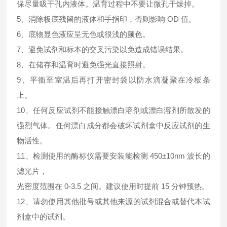
保尽量吸干孔内液体。温育过程中不要让微孔干燥掉。
5、消除板底残留的液体和手指印，否则影响 OD 值。
6、底物显色液应呈无色或很浅的颜色。
7、避免试剂和标本的交叉污染以免造成错误结果。
8、在储存和温育时避免强光直接照射。
9、平衡至室温后再打开密封袋以防水滴凝聚在冷板条
上。
10、任何反应试剂不能接触漂白溶剂或漂白溶剂所散发的
强烈气体。任何漂白成分都会破坏试剂盒中反应试剂的生
物活性。
11、检测使用的酶标仪需要安装能检测 450±10nm 波长的
滤光片，
光密度范围在 0-3.5 之间。建议使用时提前 15 分钟预热。
12、请勿使用其他批号或其他来源的试剂混合或替代本试
剂盒中的试剂。