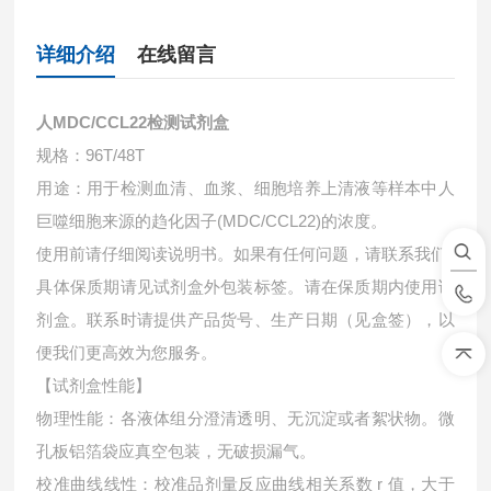
详细介绍
在线留言
人MDC/CCL22检测试剂盒
规格：96T/48T
用途：用于检测血清、血浆、细胞培养上清液等样本中
人
巨噬细胞来源的趋化因子(MDC/CCL22)的浓度。
使用前请仔细阅读说明书。如果有任何问题，请联系我们
具体保质期请见试剂盒外包装标签。请在保质期内使用试
剂盒。联系时请提供产品货号、生产日期（见盒签），以
便我们更高效为您服务。
【试剂盒性能】
物理性能：各液体组分澄清透明、无沉淀或者絮状物。微
孔板铝箔袋应真空包装，无破损漏气。
校准曲线线性：校准品剂量反应曲线相关系数 r 值，大于