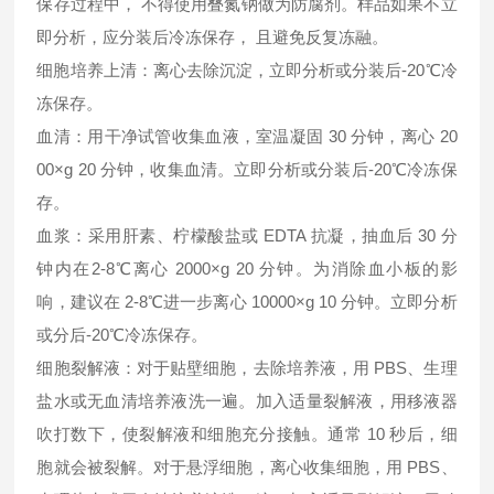
保存过程中， 不得使用叠氮钠做为防腐剂。样品如果不立
即分析，应分装后冷冻保存， 且避免反复冻融。
细胞培养上清：离心去除沉淀，立即分析或分装后-20℃冷
冻保存。
血清：用干净试管收集血液，室温凝固 30 分钟，离心 20
00×g 20 分钟，收集血清。立即分析或分装后-20℃冷冻保
存。
血浆：采用肝素、柠檬酸盐或 EDTA 抗凝，抽血后 30 分
钟内在2-8℃离心 2000×g 20 分钟。为消除血小板的影
响，建议在 2-8℃进一步离心 10000×g 10 分钟。立即分析
或分后-20℃冷冻保存。
细胞裂解液：对于贴壁细胞，去除培养液，用 PBS、生理
盐水或无血清培养液洗一遍。加入适量裂解液，用移液器
吹打数下，使裂解液和细胞充分接触。通常 10 秒后，细
胞就会被裂解。对于悬浮细胞，离心收集细胞，用 PBS、