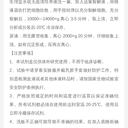
生理盐水或无血清培养液洗一遍。加入适量裂解液，用移
液器吹打把细胞吹散，用手指轻弹以充分裂解细胞。充分
裂解后，10000—14000×g 离心 3-5 分钟， 取上清。立即
分析或分装后-20℃ 冷冻保存。
尿液：用无菌管收集，离心 2000×g 20 分钟。仔细收集上
清。如有沉淀形成，应再次离心。
【注意事项】
1、本试剂盒仅供体外研究使用，不用于临床诊断。
2、试验中请穿着实验服并戴乳胶手套做好防护工作。特
别是检测血液或者其他体液样品时，请按国家生物试验室
安全防护条例执行。
3、严格按照规定的时间和温度进行温育以保证准确结
果。所有试剂都必须在使用前达到室温 20-25℃。使用后
立即冷藏保存试剂。
4、洗板不正确可能导致不准确的结果。在加入底物前确