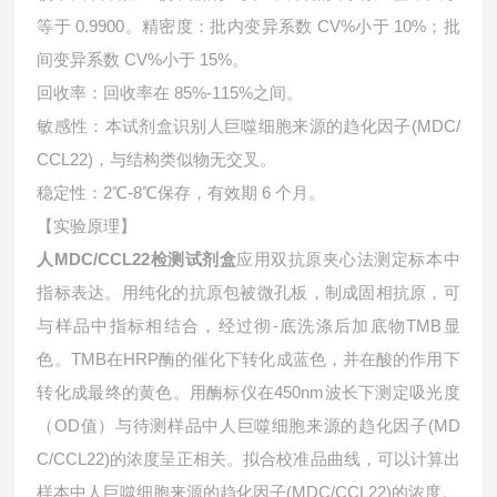
等于 0.9900。精密度：批内变异系数 CV%小于 10%；批
间变异系数 CV%小于 15%。
回收率：回收率在 85%-115%之间。
敏感性：本试剂盒识别人巨噬细胞来源的趋化因子(MDC/
CCL22)，与结构类似物无交叉。
稳定性：2℃-8℃保存，有效期 6 个月。
【实验原理】
人MDC/CCL22检测试剂盒
应用双抗原夹心法测定标本中
指标表达。用纯化的抗原包被微孔板，制成固相抗原，可
与样品中指标相结合，经过彻-底洗涤后加底物TMB显
色。TMB在HRP酶的催化下转化成蓝色，并在酸的作用下
转化成最终的黄色。用酶标仪在450nm波长下测定吸光度
（OD值）与待测样品中
人巨噬细胞来源的趋化因子(MD
C/CCL22)的浓度呈正相关。拟合校准品曲线，可以计算出
样本中
人巨噬细胞来源的趋化因子(MDC/CCL22)的浓度。