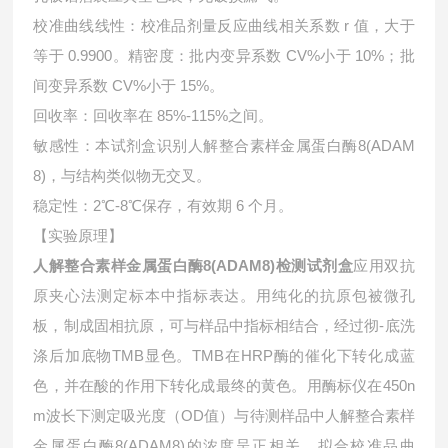
校准曲线线性：校准品剂量反应曲线相关系数 r 值，大于
等于 0.9900。精密度：批内变异系数 CV%小于 10%；批
间变异系数 CV%小于 15%。
回收率：回收率在 85%-115%之间。
敏感性：本试剂盒识别人解整合素样金属蛋白酶8(ADAM
8)，与结构类似物无交叉。
稳定性：2℃-8℃保存，有效期 6 个月。
【实验原理】
人解整合素样金属蛋白酶8(ADAM8)检测试剂盒
应用双抗
原夹心法测定标本中指标表达。用纯化的抗原包被微孔
板，制成固相抗原，可与样品中指标相结合，经过彻-底洗
涤后加底物TMB显色。TMB在HRP酶的催化下转化成蓝
色，并在酸的作用下转化成最终的黄色。用酶标仪在450n
m波长下测定吸光度（OD值）与待测样品中
人解整合素样
金属蛋白酶8(ADAM8)的浓度呈正相关。拟合校准品曲