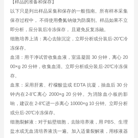
【样品的准备和保存】
以下只是列出样品采集和保存的一般指南。所有样本采集
保存过程中， 不得使用叠氮钠做为防腐剂。样品如果不立
即分析，应分装后冷冻保存， 且避免反复冻融。
细胞培养上清：离心去除沉淀，立即分析或分装后-20℃冷
冻保存。
血清：用干净试管收集血液，室温凝固 30 分钟，离心 20
00×g 20 分钟，收集血清。立即分析或分装后-20℃冷冻保
存。
血浆：采用肝素、柠檬酸盐或 EDTA 抗凝，抽血后 30 分
钟内在2-8℃离心 2000×g 20 分钟。为消除血小板的影
响，建议在 2-8℃进一步离心 10000×g 10 分钟。立即分析
或分后-20℃冷冻保存。
细胞裂解液：对于贴壁细胞，去除培养液，用 PBS、生理
盐水或无血清培养液洗一遍。加入适量裂解液，用移液器