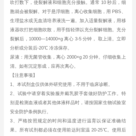
吹打数下，使裂解液和细胞充分接触。通常 10 秒后，细
胞就会被裂解。对于悬浮细胞，离心收集细胞，用 PBS、
生理盐水或无血清培养液洗一遍。加入适量裂解液，用移
液器吹打把细胞吹散，用手指轻弹以充分裂解细胞。充分
裂解后，10000—14000×g 离心 3-5 分钟， 取上清。立即
分析或分装后-20℃ 冷冻保存。
尿液：用无菌管收集，离心 2000×g 20 分钟。仔细收集上
清。如有沉淀形成，应再次离心。
【注意事项】
1、本试剂盒仅供体外研究使用，不用于临床诊断。
2、试验中请穿着实验服并戴乳胶手套做好防护工作。特
别是检测血液或者其他体液样品时，请按国家生物试验室
安全防护条例执行。
3、严格按照规定的时间和温度进行温育以保证准确结
果。所有试剂都必须在使用前达到室温 20-25℃。使用后